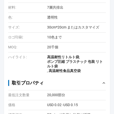
材料:
7層共排出
色:
透明性
サイズ:
30cm*20cm またはカスタマイズ
ロゴ印刷:
10色まで
MOQ:
20千個
ハイライト:
高温耐性リトルト袋
,
ポンプ圧縮 プラスチック 包装 リト
ルト袋
,
高温耐性食品真空袋
取引プロパティ
最低注文数量
20,000部分
価格
USD 0.02 -USD 0.15