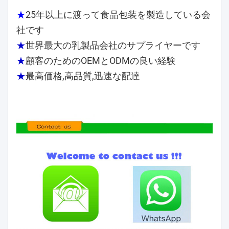
★
25年以上に渡って食品包装を製造している会
社です
★
世界最大の乳製品会社のサプライヤーです
★
顧客のためのOEMとODMの良い経験
★
最高価格,高品質,迅速な配達