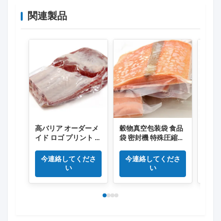
関連製品
高バリア オーダーメ
穀物真空包装袋 食品
食品
イド ロゴ プリント プ
袋 密封機 特殊圧縮袋
凍熱
ラスチック 真空 食品
安全袋 家庭用真空プ
バッグ
ラスチック袋
今連絡してくださ
今連絡してくださ
今
い
い