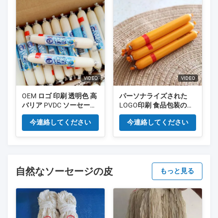
VIDEO
VIDEO
OEM ロゴ 印刷 透明色 高
パーソナライズされた
バリア PVDC ソーセージ
LOGO印刷 食品包装のた
魚のソーセージ ケース
めの人工PVDCソーセー
今連絡してください
今連絡してください
ジケース
自然なソーセージの皮
もっと見る