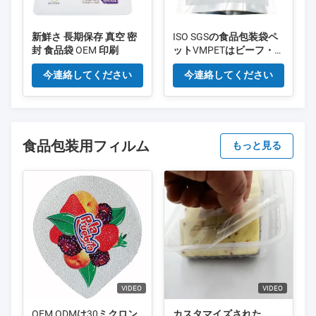
新鮮さ 長期保存 真空 密
ISO SGSの食品包装袋ペ
封 食品袋 OEM 印刷
ットVMPETはビーフ・ジ
ャーキーの包装袋を
今連絡してください
今連絡してください
食品包装用フィルム
もっと見る
VIDEO
VIDEO
OEM ODMは30ミクロン
カスタマイズされた