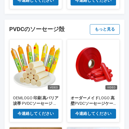
今連絡してください
今連絡してください
PVDCのソーセージ殻
もっと見る
VIDEO
VIDEO
OEMLOGO 印刷 高バリア
オーダーメイドLOGO 高
涙帯 PVDCソーセージ キ
壁PVDCソーセージケー
ャッシング
ス 簡単に裂けるストライ
今連絡してください
今連絡してください
プ