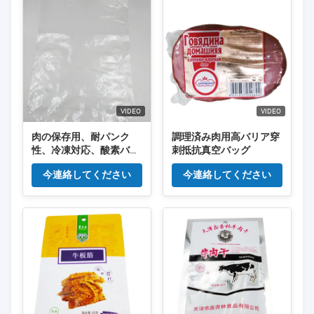
VIDEO
VIDEO
肉の保存用、耐パンク
調理済み肉用高バリア穿
性、冷凍対応、酸素バリ
刺抵抗真空バッグ
ア、高バリア性パウチ
今連絡してください
今連絡してください