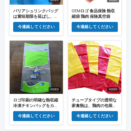
VIDEO
VIDEO
バリアシュリンクバッグ
OEMロゴ 食品保険 熱収
は賞味期限を延ばし、製
縮袋 鶏肉 保険真空袋
品の品質を維持します
今連絡してください
今連絡してください
VIDEO
VIDEO
ロゴ印刷の明確な熱収縮
チューブタイプの透明な
冷凍チキンバッグをカス
家禽熱は、鶏肉の包装袋
タマイズします。
を収縮させます
今連絡してください
今連絡してください