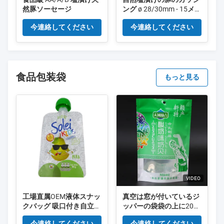
然豚ソーセージ
ング ø 28/30mm - 15メー
トル BBQソーセージに最
今連絡してください
今連絡してください
適
食品包装袋
もっと見る
VIDEO
工場直属OEM液体スナッ
真空は窓が付いているジ
クバッグ 吸口付き自立型
ッパーの袋袋の上に200g
プラスチックバッグ
を立つ縮める
今連絡してください
今連絡してください