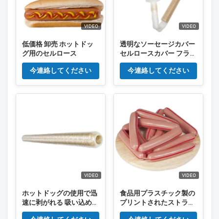
VIDEO
VIDEO
低価格 卸売 ホットドッ
透明なソーセージカバー
グ用のセルロース
セルロースカバー フライ
ド 透けるソーセージカバ
今連絡してください
今連絡してください
ー
VIDEO
VIDEO
ホットドッグの使用で迅
食品用プラスチック製の
速に剥がれる 吸い込めた
プリントされたストライ
セルロースソーセージ
プ 魚のソーセージ