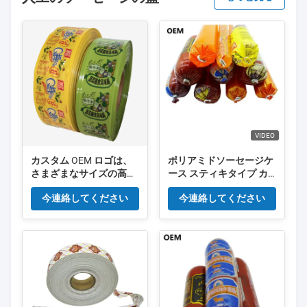
VIDEO
カスタム OEM ロゴは、
ポリアミドソーセージケ
さまざまなサイズの高収
ース スティキタイプ カ
縮のカラフルな食品グレ
スタムロゴ フレックスグ
今連絡してください
今連絡してください
ードの人工ソーセージ ケ
ラフィー プリントソーセ
ーシングを印刷しました
ージケース