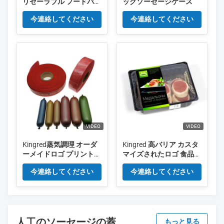
リセーラブル フードバッ
ックソーセージケース
グ カスタマイズされた
今連絡してください
今連絡してください
カラー プレミアム ロー
ストピーナッツ
VIDEO
VIDEO
Kingred蒸気調理 オーダ
Kingred 高バリア カスタ
ーメイドロゴ プリント
マイズされたロゴ 食品ト
プラスチックソーセージ
レイの包装のためのシー
今連絡してください
今連絡してください
ソーセージ用ケース
ルフィルム
人工のソーセージの蓋
もっと見る