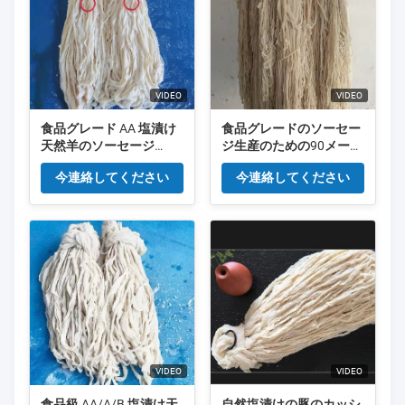
VIDEO
VIDEO
食品グレード AA 塩漬け
食品グレードのソーセー
天然羊のソーセージ
ジ生産のための90メート
16mm
ル/ハンク塩化天然豚の
今連絡してください
今連絡してください
カビ
VIDEO
VIDEO
食品級 AA/A/B 塩漬け天
自然塩漬けの豚のカッシ