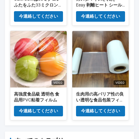
ふたをふた33ミクロンの
Eeay 剥離ヒート シール
ヨーグルトのコップの容
フィルム食品グレードの
今連絡してください
今連絡してください
易なPeelable型抜きした
高バリア包装ソリューシ
ョン
VIDEO
VIDEO
高強度食品級 透明色 食
生肉用の高バリア性の良
品用PVC粘着フィルム
い透明な食品包装フィル
ム
今連絡してください
今連絡してください