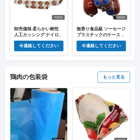
VIDEO
VIDEO
卸売価格 柔らかい耐性
無香り食品級 ソーセージ
人工カッシング ナイロン
プラスチックのケース カ
素材 ソーセージカッシン
スタム フレックスグラフ
今連絡してください
今連絡してください
グ
ィ 印刷 ロゴ カラー ケー
ス
鶏肉の包装袋
もっと見る