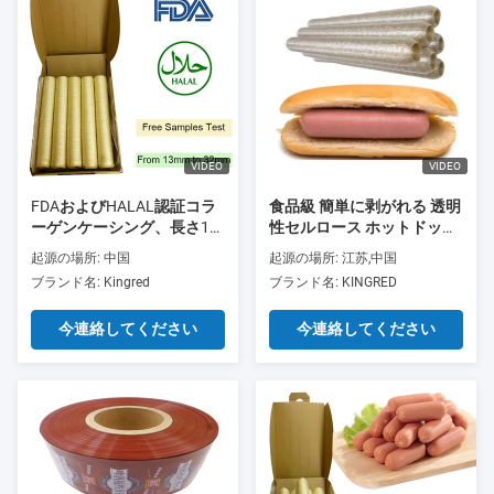
VIDEO
VIDEO
FDAおよびHALAL認証コラ
食品級 簡単に剥がれる 透明
ーゲンケーシング、長さ15
性セルロース ホットドッグ
メートル/本、スモークソー
用のソーセージ
起源の場所: 中国
起源の場所: 江苏,中国
セージに優れた煙透過性
ブランド名: Kingred
ブランド名: KINGRED
今連絡してください
今連絡してください