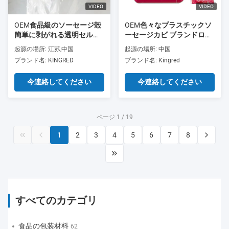
VIDEO
VIDEO
OEM食品級のソーセージ殻
OEM色々なプラスチックソ
簡単に剥がれる透明セルロ
ーセージカビ ブランドロゴ
ースソーセージ殻 揚げソー
をカスタマイズ 食品級ソー
起源の場所: 江苏,中国
起源の場所: 中国
セージ殻 卸売価格
セージ肉ソーセージのパッ
ブランド名: KINGRED
ブランド名: Kingred
ケージング
今連絡してください
今連絡してください
ページ 1 / 19
1
2
3
4
5
6
7
8
すべてのカテゴリ
食品の包装材料
62