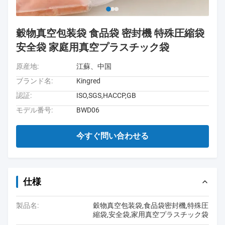
穀物真空包装袋 食品袋 密封機 特殊圧縮袋
安全袋 家庭用真空プラスチック袋
原産地:
江蘇、中国
ブランド名:
Kingred
認証:
ISO,SGS,HACCP,GB
モデル番号:
BWD06
今すぐ問い合わせる
仕様
製品名:
穀物真空包装袋,食品袋密封機,特殊圧
縮袋,安全袋,家用真空プラスチック袋