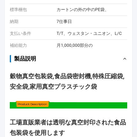
標準梱包
カートンの外の中のPE袋、
納期
7仕事日
支払い条件
T/T、ウェスタン・ユニオン、L/C
補給能力
月1,000,000部分の
製品説明
穀物真空包装袋,食品袋密封機,特殊圧縮袋,
安全袋,家用真空プラスチック袋
工場直販業者は透明な真空封印された食品
包装袋を使用します