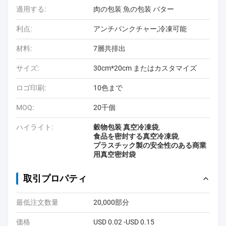
適用する:
肉の包装 魚の包装 バター
利点:
アンチパンクチャー,冷凍可能
材料:
7層共排出
サイズ:
30cm*20cm またはカスタマイズ
ロゴ印刷:
10色まで
MOQ:
20千個
ハイライト:
穀物包装 真空冷凍袋
,
食品を密封する真空冷凍袋
,
プラスチック製の安全性のある商業
用真空密封袋
取引プロパティ
最低注文数量
20,000部分
価格
USD 0.02 -USD 0.15