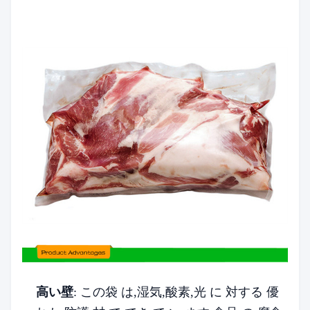
高い壁
: この袋 は,湿気,酸素,光 に 対する 優