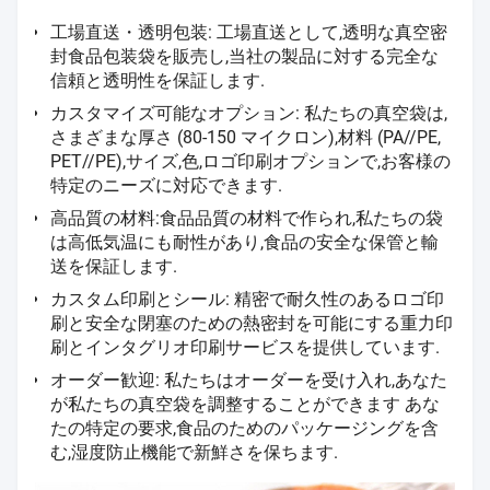
工場直送・透明包装: 工場直送として,透明な真空密
封食品包装袋を販売し,当社の製品に対する完全な
信頼と透明性を保証します.
カスタマイズ可能なオプション: 私たちの真空袋は,
さまざまな厚さ (80-150 マイクロン),材料 (PA//PE,
PET//PE),サイズ,色,ロゴ印刷オプションで,お客様の
特定のニーズに対応できます.
高品質の材料:食品品質の材料で作られ,私たちの袋
は高低気温にも耐性があり,食品の安全な保管と輸
送を保証します.
カスタム印刷とシール: 精密で耐久性のあるロゴ印
刷と安全な閉塞のための熱密封を可能にする重力印
刷とインタグリオ印刷サービスを提供しています.
オーダー歓迎: 私たちはオーダーを受け入れ,あなた
が私たちの真空袋を調整することができます あな
たの特定の要求,食品のためのパッケージングを含
む,湿度防止機能で新鮮さを保ちます.