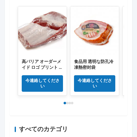
高バリア オーダーメ
食品用 透明な防孔冷
真空
イド ロゴ プリント プ
凍熱密封袋
解性
ラスチック 真空 食品
チー
バッグ
ため
今連絡してくださ
今連絡してくださ
今
い
い
すべてのカテゴリ