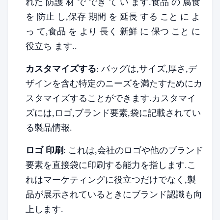
れた 防護 材 で でき て い ます.食品 の 腐食
を 防止 し,保存 期間 を 延長 する こと に よ
っ て,食品 を より 長く 新鮮 に 保つ こと に
役立ち ます..
カスタマイズする
: バッグは,サイズ,厚さ,デ
ザインを含む特定のニーズを満たすためにカ
スタマイズすることができます.カスタマイ
ズには,ロゴ,ブランド要素,袋に記載されてい
る製品情報.
ロゴ 印刷
: これは,会社のロゴや他のブランド
要素を直接袋に印刷する能力を指します.こ
れはマーケティングに役立つだけでなく,製
品が展示されているときにブランド認識も向
上します.