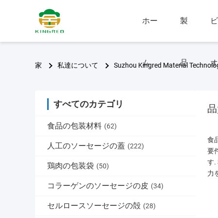
ホー
製
ビ
ム
品
オ
家
私達について
Suzhou Kingred Material Techno
すべてのカテゴリ
品
食品の包装材料
(62)
食
人工のソーセージの蓋
(222)
要
す
鶏肉の包装袋
(50)
力
コラーゲンのソーセージの皮
(34)
セルロースソーセージの殻
(28)