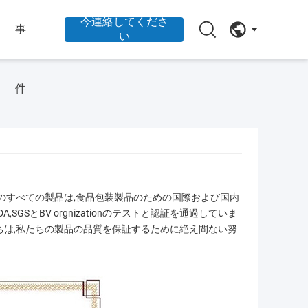
今連絡してくださ
事
い
件
のすべての製品は,食品包装製品のための国際および国内
GSとBV orgnizationのテストと認証を通過していま
たちは,私たちの製品の品質を保証するために絶え間ない努