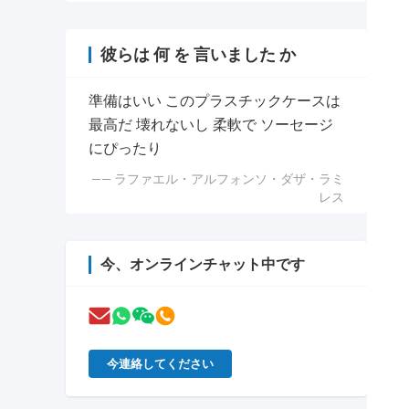
彼らは 何 を 言いました か
準備はいい このプラスチックケースは
最高だ 壊れないし 柔軟で ソーセージ
にぴったり
—— ラファエル・アルフォンソ・ダザ・ラミ
レス
今、オンラインチャット中です
今連絡してください