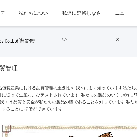
デ
私たちについ
私達に連絡しなさ
ニュー
て
い
ス
logy Co.,Ltd. 品質管理
質管理
品包装産業における品質管理の重要性を 我々はよく知っています私たち
件に従って生産およびテストされています. 私たちの製品のいくつかは,FDA,S
. 我々は,品質と安全が私たちの製品の礎であることを知っています.私
をすることに 準備ができています.