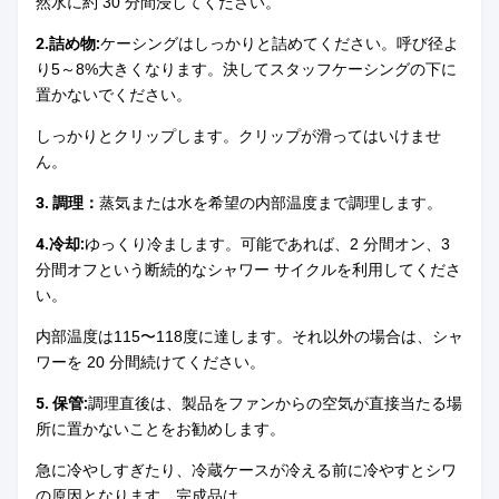
然水に約 30 分間浸してください。
2.詰め物:
ケーシングはしっかりと詰めてください。呼び径よ
り5～8%大きくなります。決してスタッフケーシングの下に
置かないでください。
しっかりとクリップします。クリップが滑ってはいけませ
ん。
3. 調理：
蒸気または水を希望の内部温度まで調理します。
4.冷却:
ゆっくり冷まします。可能であれば、2 分間オン、3
分間オフという断続的なシャワー サイクルを利用してくださ
い。
内部温度は115〜118度に達します。それ以外の場合は、シャ
ワーを 20 分間続けてください。
5. 保管:
調理直後は、製品をファンからの空気が直接当たる場
所に置かないことをお勧めします。
急に冷やしすぎたり、冷蔵ケースが冷える前に冷やすとシワ
の原因となります。完成品は、