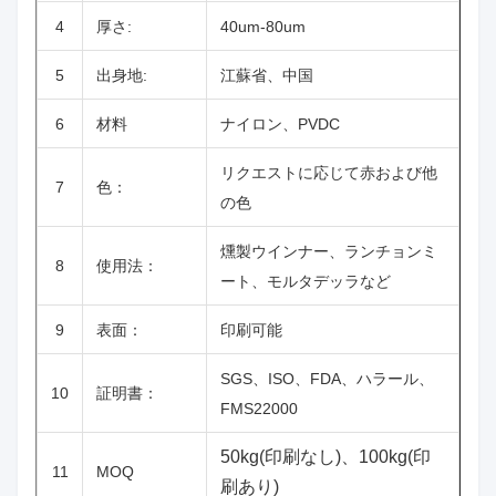
4
厚さ:
40um-80um
5
出身地:
江蘇省、中国
6
材料
ナイロン、PVDC
リクエストに応じて赤および他
7
色：
の色
燻製ウインナー、ランチョンミ
8
使用法：
ート、モルタデッラなど
9
表面：
印刷可能
SGS、ISO、FDA、ハラール、
10
証明書：
FMS22000
50kg(印刷なし)、100kg(印
11
MOQ
刷あり)