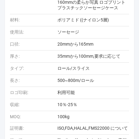
160mmの柔らか写真 ロゴプリント
プラスチックソーセージケース
材料:
ポリアミド ((ナイロン5層)
使用法:
ソーセージ
口径:
20mmから165mm
厚さ:
35mmから100mm,要求に応じて
タイプ:
ロール/スライス
長さ:
500~800m/ロール
ロゴ印刷:
利用可能
収縮:
10％-25％
MOQ:
100kg
証明書:
ISO,FDA,HALAL,FMS22000 について