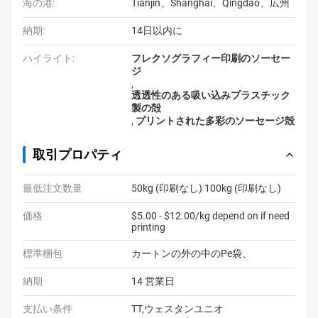
海の港:
Tianjin、Shanghai、Qingdao、広州
納期:
14日以内に
ハイライト:
フレクソグラフィー印刷のソーセー
ジ
,
透透性のある吸い込みプラスチック
製の殻
,
プリントされた多彩のソーセージ殻
取引プロパティ
最低注文数量
50kg (印刷なし) 100kg (印刷なし)
価格
$5.00 - $12.00/kg depend on if need
printing
標準梱包
カートンの外の中のPe袋、
納期
14 営業日
支払い条件
TT,ウェスタンユニオ