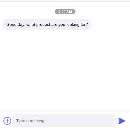
4:04 AM
はい、確かに。サンプルの在庫がある場合は、3日以内にサ
Good day, what product are you looking for?
ンプルを送信します。
ない場合は、ご要望に応じて交渉して生産できます
Q2.あなたの製品は食品グレードですか?
当社の材料はすべて食品グレードです。
Q3.注文時に何を提供すればよいですか？
サイズ、厚さ、幅、長さ、印刷ロゴファイル