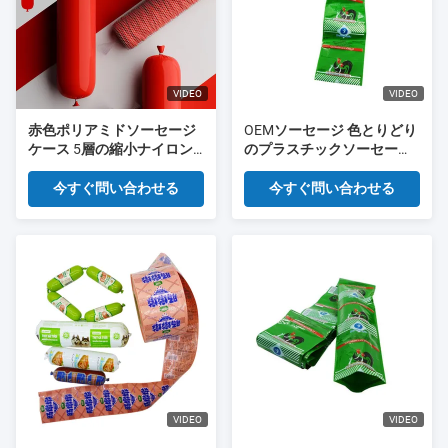
VIDEO
VIDEO
赤色ポリアミドソーセージ
OEMソーセージ 色とりどり
ケース 5層の縮小ナイロン
のプラスチックソーセージ
ケース Co 排出 肉ソーセー
殻 ブランドロゴのカスタマ
ジパッケージ
イズされたソーセージ殻
今すぐ問い合わせる
今すぐ問い合わせる
VIDEO
VIDEO