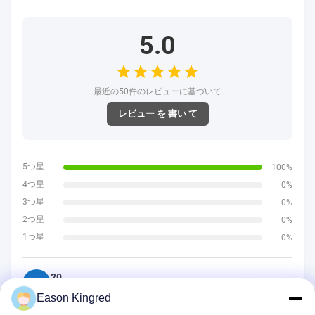
5.0
最近の50件のレビューに基づいて
レビュー を 書い て
5つ星
100%
4つ星
0%
3つ星
0%
2つ星
0%
1つ星
0%
20
2
United Kingdom · Dec 17.2025
Eason Kingred
soft and good tasted.Super!!!