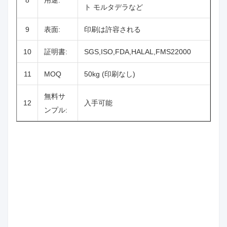
8
用途:
ト モルタデラなど
9
表面:
印刷は許容される
10
証明書:
SGS,ISO,FDA,HALAL,FMS22000
11
MOQ
50kg (印刷なし)
無料サ
12
入手可能
ンプル: