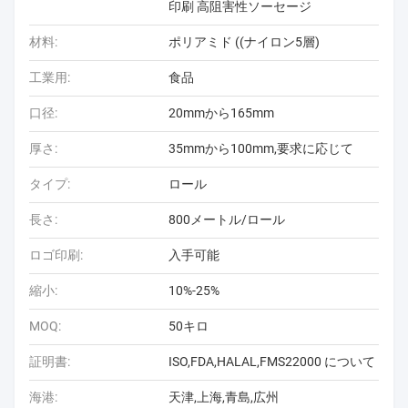
印刷 高阻害性ソーセージ
材料:
ポリアミド ((ナイロン5層)
工業用:
食品
口径:
20mmから165mm
厚さ:
35mmから100mm,要求に応じて
タイプ:
ロール
長さ:
800メートル/ロール
ロゴ印刷:
入手可能
縮小:
10%-25%
MOQ:
50キロ
証明書:
ISO,FDA,HALAL,FMS22000 について
海港:
天津,上海,青島,広州