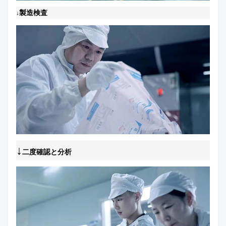
製造検査
↓
↓
二度確認と分析