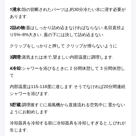
1浸水:
殻の切断されたパーツは,約30分冷たい水に浸す必要が
あります.
2詰め物:
蓋はしっかり詰め込まなければならない.名目直径よ
り5%~8%大きい. 蓋の下には決して詰め込まない.
クリップをしっかりと押して クリップが滑らないように
3調理:
蒸気または水で,望ましい内部温度に調理します.
4冷却:
シャワーを浴びるときに 2 分間休憩して 3 分間休憩し
て
内部温度は115-118度に達します.そうでなければ20分間連続
シャワーを浴びます.
5貯蔵:
調理後すぐに扇風機から直接流れる空気中に 置かない
ようにお勧めします
冷却器具を冷却する前に冷却器具を冷却しすぎると,しびれが
生じます.