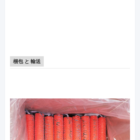
梱包 と 輸送