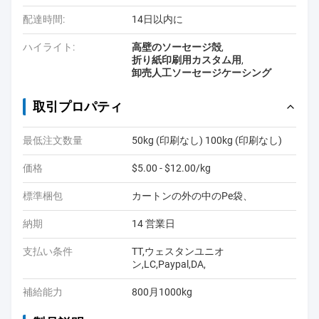
配達時間:
14日以内に
ハイライト:
高壁のソーセージ殻
,
折り紙印刷用カスタム用
,
卸売人工ソーセージケーシング
取引プロパティ
最低注文数量
50kg (印刷なし) 100kg (印刷なし)
価格
$5.00 - $12.00/kg
標準梱包
カートンの外の中のPe袋、
納期
14 営業日
支払い条件
TT,ウェスタンユニオ
ン,LC,Paypal,DA,
補給能力
800月1000kg