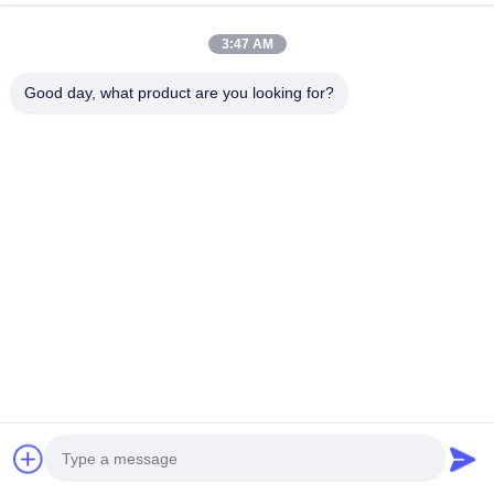
プロダクト札
3:47 AM
ポリアミド プラスチック ソーセージの皮90mm
Good day, what product are you looking for?
人工的なポリアミド プラスチック ソーセージの皮
90mmの人工的なソーセージの皮
関連製品
ビデオ
ビデオ
赤色ポリアミドソー
FDAおよびHALAL認
食品