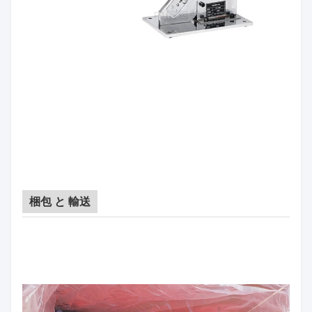
梱包 と 輸送