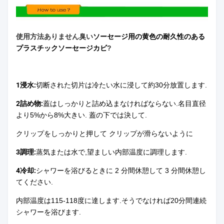
使用方法
ありません
臭い
ソーセージ用の黄色の耐久性のある
プラスチックソーセージカビ
?
1浸水:
切断された切片は冷たい水に浸して約30分放置します.
2詰め物:
蓋はしっかりと詰め込まなければならない.名目直径
より5%から8%大きい. 蓋の下では決して.
クリップをしっかりと押して クリップが滑らないように
3調理:
蒸気または水で,望ましい内部温度に調理します.
4冷却:
シャワーを浴びるときに 2 分間休憩して 3 分間休憩し
てください.
内部温度は115-118度に達します.そうでなければ20分間連続
シャワーを浴びます.