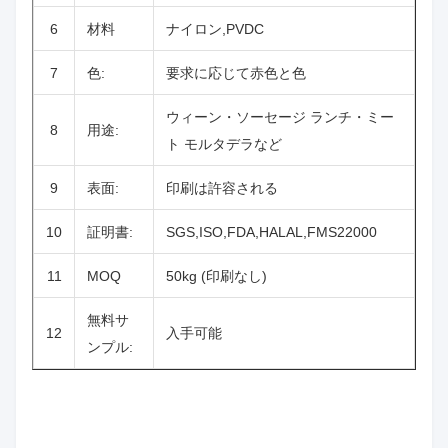
6
材料
ナイロン,PVDC
7
色:
要求に応じて赤色と色
ウィーン・ソーセージ ランチ・ミー
8
用途:
ト モルタデラなど
9
表面:
印刷は許容される
10
証明書:
SGS,ISO,FDA,HALAL,FMS22000
11
MOQ
50kg (印刷なし)
無料サ
12
入手可能
ンプル: