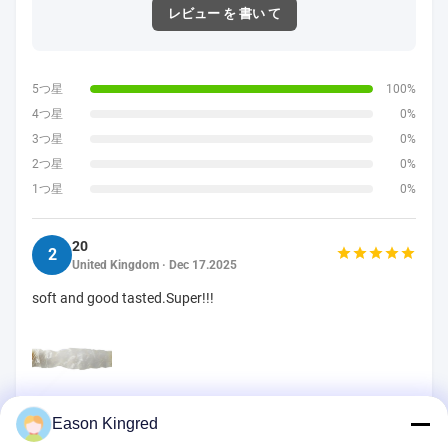
レビュー を 書い て
5つ星
100%
4つ星
0%
3つ星
0%
2つ星
0%
1つ星
0%
20
2
United Kingdom · Dec 17.2025
soft and good tasted.Super!!!
Eason Kingred