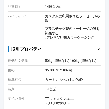
配達時間:
14日以内に
ハイライト:
カスタムに印刷されたソーセージの
殻
,
プラスチック製のソーセージの殻を
卸売する
,
フレキソ印刷カラーケーシング
取引プロパティ
最低注文数量
50kg (印刷なし) 100kg (印刷なし)
価格
$5.00 - $12.00/kg
標準梱包
カートンの外の中のPe袋、
納期
14 営業日
支払い条件
TT,ウェスタンユニオ
ン,LC,Paypal,DA,