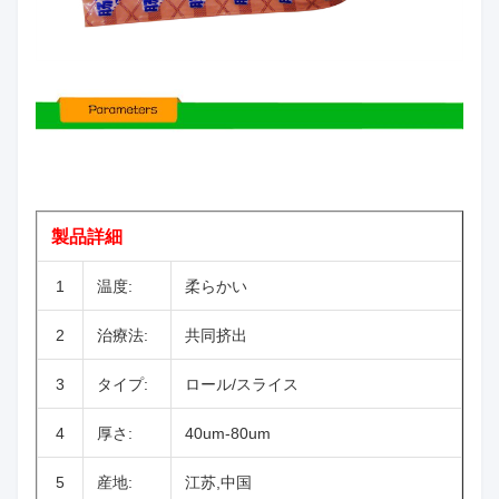
製品詳細
1
温度:
柔らかい
2
治療法:
共同挤出
3
タイプ:
ロール/スライス
4
厚さ:
40um-80um
5
産地:
江苏,中国