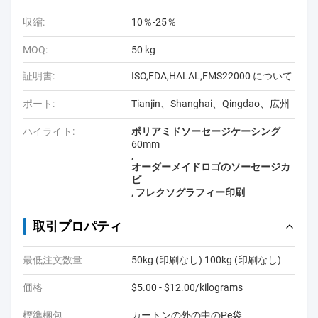
収縮:
10％-25％
MOQ:
50 kg
証明書:
ISO,FDA,HALAL,FMS22000 について
ポート:
Tianjin、Shanghai、Qingdao、広州
ハイライト:
ポリアミドソーセージケーシング
60mm
,
オーダーメイドロゴのソーセージカ
ビ
,
フレクソグラフィー印刷
取引プロパティ
最低注文数量
50kg (印刷なし) 100kg (印刷なし)
価格
$5.00 - $12.00/kilograms
標準梱包
カートンの外の中のPe袋、