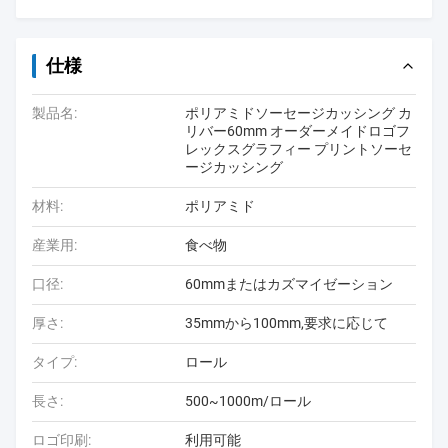
仕様
製品名:
ポリアミドソーセージカッシング カ
リバー60mm オーダーメイドロゴフ
レックスグラフィー プリントソーセ
ージカッシング
材料:
ポリアミド
産業用:
食べ物
口径:
60mmまたはカズマイゼーション
厚さ:
35mmから100mm,要求に応じて
タイプ:
ロール
長さ:
500~1000m/ロール
ロゴ印刷:
利用可能