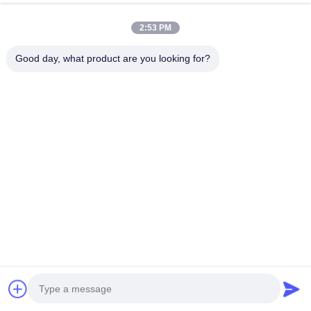
2:53 PM
Good day, what product are you looking for?
ビデオ
ビデオ
赤色ポリアミドソー
FDAおよびHALAL認
食品
セージケース 5層の
証コラーゲンケーシ
る 
縮小ナイロンケース
ング、長さ15メート
ホッ
Co 排出 肉ソーセージ
ル/本、スモークソー
ーセ
今連絡してくださ
今連絡してくださ
今
パッケージ
セージに優れた煙透
い
い
過性
すべてのカテゴリ