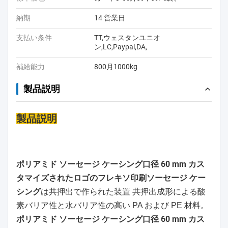
納期
14 営業日
支払い条件
TT,ウェスタンユニオ
ン,LC,Paypal,DA,
補給能力
800月1000kg
製品説明
製品説明
ポリアミド ソーセージ ケーシング口径 60 mm カス
タマイズされたロゴのフレキソ印刷ソーセージ ケー
シング
は
共押出で作られた
装置 共押出成形による酸
素バリア性と水バリア性の高い PA および PE 材料。
ポリアミド ソーセージ ケーシング口径 60 mm カス