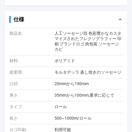
仕様
製品名:
人工ソーセージ殻 色彩豊かなカスタ
マイズされたフレクソグラフィー 印
刷 ブランドロゴ 肉包装 ソーセージ
カビ
材料:
ポリアミド
産業用:
モルタデッラ 蒸し焼きのソーセージ
口径:
20mmから190mm
厚さ:
35mmから100mm,要求に応じて
タイプ:
ロール
長さ:
500~1000m/ロール
ロゴ印刷:
利用可能