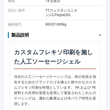
納期
14 営業日
支払い条件
TT,ウェスタンユニオ
ン,LC,Paypal,DA,
補給能力
800月1000kg
製品説明
カスタムフレキソ印刷を施し
た人工ソーセージシェル
当社の人工ソーセージケーシングは、肉の包装を強
化するためのブランドロゴを備えた鮮やかなカスタ
ムフレキソ印刷を特徴としています。 PA および PE
材料との共押出装置を使用して製造されたこれらの
ケーシングは、優れた酸素および水バリア特性を提
供します。