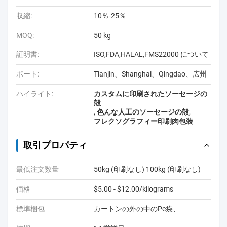
収縮:
10％-25％
MOQ:
50 kg
証明書:
ISO,FDA,HALAL,FMS22000 について
ポート:
Tianjin、Shanghai、Qingdao、広州
ハイライト:
カスタムに印刷されたソーセージの
殻
,
色んな人工のソーセージの殻
,
フレクソグラフィー印刷肉包装
取引プロパティ
最低注文数量
50kg (印刷なし) 100kg (印刷なし)
価格
$5.00 - $12.00/kilograms
標準梱包
カートンの外の中のPe袋、