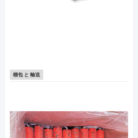
梱包 と 輸送