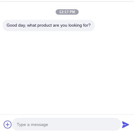
3つ星
0%
2つ星
12:17 PM
0%
1つ星
0%
Good day, what product are you looking for?
20
2
United Kingdom · Dec 17.2025
soft and good tasted.Super!!!
プロダクト札
ポリアミド プラスチック ソーセージの皮90mm
人工的なポリアミド プラスチック ソーセージの皮