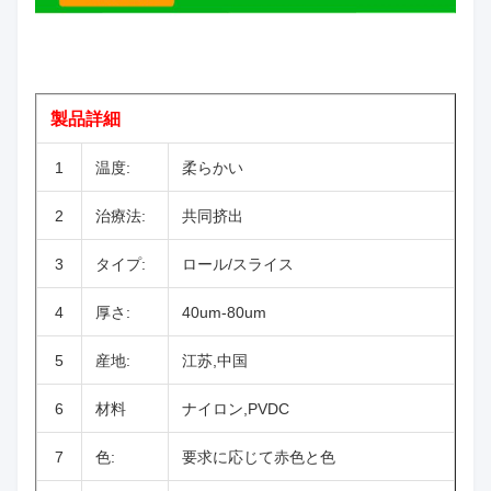
製品詳細
1
温度:
柔らかい
2
治療法:
共同挤出
3
タイプ:
ロール/スライス
4
厚さ:
40um-80um
5
産地:
江苏,中国
6
材料
ナイロン,PVDC
7
色:
要求に応じて赤色と色