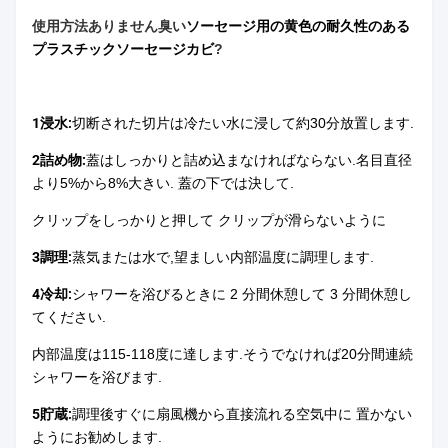
使用方法
ありません
臭い
ソーセージ用の黄色の耐久性のある
プラスチックソーセージカビ
?
1浸水:
切断された切片は冷たい水に浸して約30分放置します.
2詰め物:
蓋はしっかりと詰め込まなければならない.名目直径
より5%から8%大きい. 蓋の下では決して.
クリップをしっかりと押して クリップが滑らないように
3調理:
蒸気または水で,望ましい内部温度に調理します.
4冷却:
シャワーを浴びるときに 2 分間休憩して 3 分間休憩し
てください.
内部温度は115-118度に達します.そうでなければ20分間連続
シャワーを浴びます.
5貯蔵:
調理後すぐに扇風機から直接流れる空気中に 置かない
ようにお勧めします.