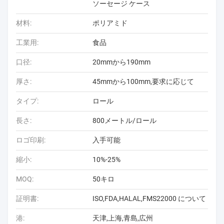
ソーセージ ケース
材料:
ポリアミド
工業用:
食品
口径:
20mmから190mm
厚さ:
45mmから100mm,要求に応じて
タイプ:
ロール
長さ:
800メートル/ロール
ロゴ印刷:
入手可能
縮小:
10%-25%
MOQ:
50キロ
証明書:
ISO,FDA,HALAL,FMS22000 について
港:
天津,上海,青島,広州