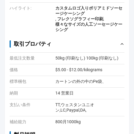
ハイライト:
カスタムロゴ入りポリアミドソーセ
ージケーシング
,
フレクソグラフィー印刷
,
様々なサイズの人工ソーセージケー
シング
取引プロパティ
最低注文数量
50kg (印刷なし) 100kg (印刷なし)
価格
$5.00 - $12.00/kilograms
標準梱包
カートンの外の中のPe袋、
納期
14 営業日
支払い条件
TT,ウェスタンユニオ
ン,LC,Paypal,DA,
補給能力
800月1000kg