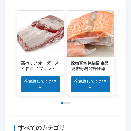
高バリア オーダーメ
穀物真空包装袋 食品
食品
イド ロゴ プリント プ
袋 密封機 特殊圧縮袋
凍熱
ラスチック 真空 食品
安全袋 家庭用真空プ
バッグ
ラスチック袋
今連絡してくださ
今連絡してくださ
今
い
い
すべてのカテゴリ