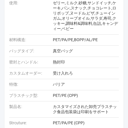
使用:
ゼリー,ミルク,砂糖,サンドイッチ,ケ
ーキ,パン,スナック,チョコレート,ロ
リポップ,ヌードル,ピザ,チューイン
ガム,オリーブオイル,サラダ,寿司,ク
ッキー,調味料&調味料,缶詰,キャンデ
ィー,ベビー
材料構造:
PET/PA/PE,BOPP/AL/PE
バッグタイプ:
真空バッグ
密封とハンドル:
熱封印
カスタムオーダー:
受け入れろ
特徴:
バリア
プラスチック型:
PET/PE (CPP)
製品名:
カスタマイズされた卸売プラスチッ
ク食品包装袋は印刷をサポート
Strcuture:
PET/PA/PE (CPP)