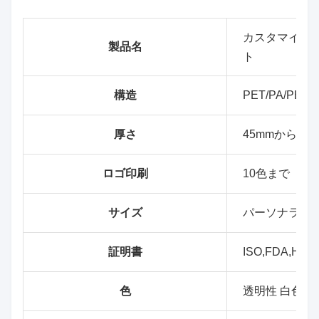
カスタマイズ
製品名
ト
構造
PET/PA/PE (C
厚さ
45mmから10
ロゴ印刷
10色まで
サイズ
パーソナライ
証明書
ISO,FDA,HA
色
透明性 白色ま