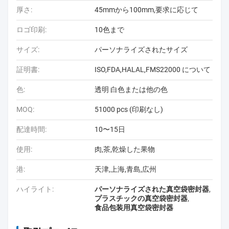
厚さ:
45mmから100mm,要求に応じて
ロゴ印刷:
10色まで
サイズ:
パーソナライズされたサイズ
証明書:
ISO,FDA,HALAL,FMS22000 について
色:
透明 白色または他の色
MOQ:
51000 pcs (印刷なし)
配達時間:
10〜15日
使用:
肉,茶,乾燥した果物
港:
天津,上海,青島,広州
ハイライト:
パーソナライズされた真空袋密封器
,
プラスチックの真空袋密封器
,
食品包装用真空袋密封器