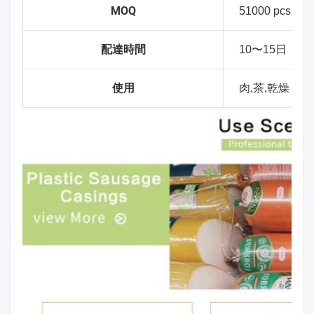
MOQ
51000 pcs (
配達時間
10〜15日
使用
肉,茶,乾燥し