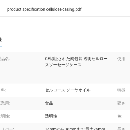
product specification cellulose casing.pdf
様
製品名:
CE認証された肉包装 透明セルロー
使用:
スソーセージケース
料:
セルロース ソーヤオイル
特徴:
工業用:
食品
硬さ:
透明性:
透明性
色:
カリバー:
14mmから36mmまで 最大76mm
長さ: