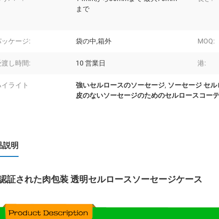
まで
パッケージ:
袋の中,箱外
MOQ:
受渡し時間:
10 営業日
港:
ハイライト
強いセルロースのソーセージ
,
ソーセージ セル
皮のないソーセージのためのセルロースコー
品説明
E認証された肉包装 透明セルロースソーセージケース