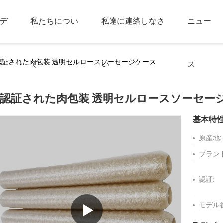
デ
私たちについ
私達に連絡しなさ
ニュー
認証された肉包装 透明セルロースソーセージケース
て
い
ス
E認証された肉包装 透明セルロースソーセー
基本特
原産地:
ブラン
認証:
モデル