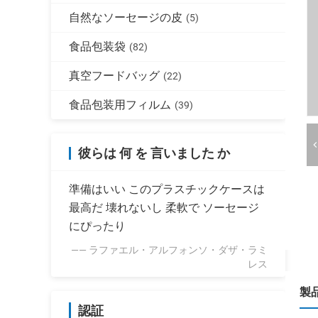
自然なソーセージの皮
(5)
食品包装袋
(82)
真空フードバッグ
(22)
食品包装用フィルム
(39)
彼らは 何 を 言いました か
準備はいい このプラスチックケースは
最高だ 壊れないし 柔軟で ソーセージ
にぴったり
—— ラファエル・アルフォンソ・ダザ・ラミ
レス
製
認証