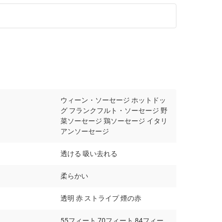
ウィーン・ソーセージ ホットドッ
グ フランクフルト・ソーセージ 野
菜ソーセージ 鶏ソーセージ イタリ
アンソーセージ
透ける 吸い去れる
柔らかい
透明 赤 ストライプ 煙の赤
55フィート,70フィート,84フィー