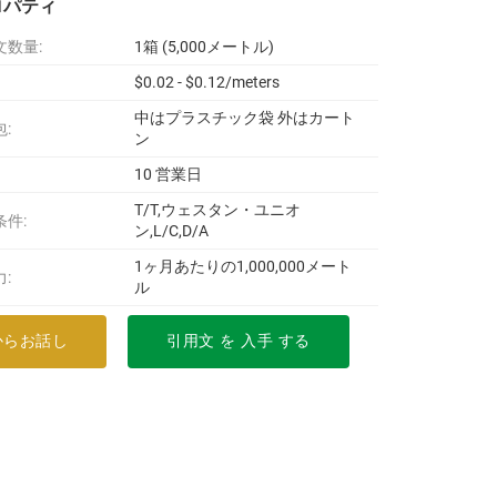
ロパティ
文数量:
1箱 (5,000メートル)
$0.02 - $0.12/meters
中はプラスチック袋 外はカート
:
ン
10 営業日
T/T,ウェスタン・ユニオ
条件:
ン,L/C,D/A
1ヶ月あたりの1,000,000メート
:
ル
からお話し
引用文 を 入手 する