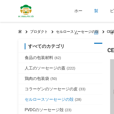
ホー
製
ビ
家
プロダクト
セルロースソーセージの殻
CE
ム
品
オ
すべてのカテゴリ
C
食品の包装材料
(62)
人工のソーセージの蓋
(222)
鶏肉の包装袋
(50)
コラーゲンのソーセージの皮
(33)
セルロースソーセージの殻
(28)
PVDCのソーセージ殻
(23)