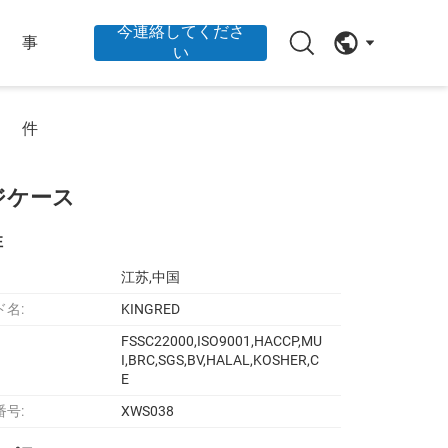
今連絡してくださ
事
い
件
ジケース
性
江苏,中国
ド名:
KINGRED
FSSC22000,ISO9001,HACCP,MU
I,BRC,SGS,BV,HALAL,KOSHER,C
E
番号:
XWS038