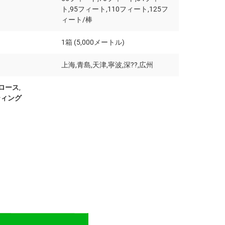
ト,95フィート,110フィート,125フ
ィート/棒
1箱 (5,000メートル)
上海,青島,天津,寧波,深??,広州
ロース
,
ティング