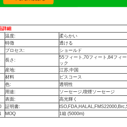
品詳細
1
温度:
柔らかい
2
特徴
透ける
3
プロセス:
ショールド
55フィート,70フィート,84フィー
4
長さ:
ック
5
産地:
江苏,中国
6
材料
ビスコース
7
色:
透明性
8
用途:
ソーセージ,喫煙ソーセージ
9
表面:
高光輝く
0
証明書:
ISO,FDA,HALAL,FMS22000,Brc
1
MOQ
1箱 (5000m)