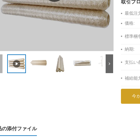
取引プ
最低注
価格:
標準梱包
納期:
支払い
補給能力
今
品の添付ファイル