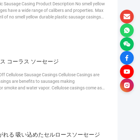
c Sausage Casing Product Description No smell yellow
ges have a wide range of calibers and properties. Max
il of no smell yellow durable plastic sausage casings
 of the casing can produced as customers' request.
t: Co-extrusion 3 Type: Roll/Shirred 4 Thickness: 40um-
ス コーラス ソーセージ
Off Cellulose Sausage Casings Cellulose Casings are
asings are benefits to sausages making
for smoke and water vapor. Cellulose casings come as
 suitable for automated equipment,stuffing , And they
Food Grade Easy Peel Off Cellulose Casings For
っと読む
がれる 吸い込めたセルロースソーセージ