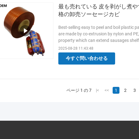
最も売れている 皮を剥がし煮や
格の卸売ソーセージカビ
Best-selling easy to peel and boil plasti
are made by co-extrusion by nylon and PE,
property which can extend sausages shelf
best-selling easy to peel and boil plasti
2025-08-28 11:43:48
have shrink characteristics that will give
今すぐ問い合わせる
casings can be
もっと読む
ページ 1 の 7
|<
<<
1
2
3