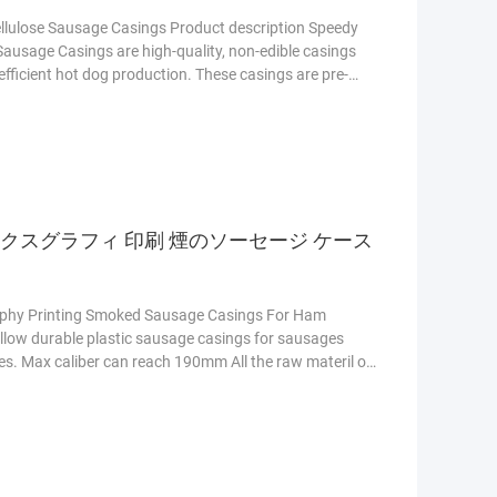
lulose Sausage Casings Product description Speedy
ausage Casings are high-quality, non-edible casings
efficient hot dog production. These casings are pre-
 and appearance to the sausage. They offer excellent
emove after cooking. Ideal for mass production, they
クスグラフィ 印刷 煙のソーセージ ケース
raphy Printing Smoked Sausage Casings For Ham
llow durable plastic sausage casings for sausages
ies. Max caliber can reach 190mm All the raw materil of
sings for sausages are food grade. And the size of the
. Product Details 1 Temper: Soft 2 Treatment: Co-