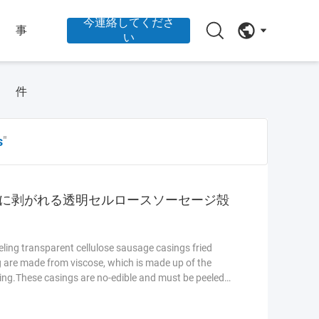
今連絡してくださ
事
い
件
s
"
単に剥がれる透明セルロースソーセージ殻
ing transparent cellulose sausage casings fried
 are made from viscose, which is made up of the
ing.These casings are no-edible and must be peeled
e sausage casings are very strong and provides
utomatic processing.These casings give a wonderful