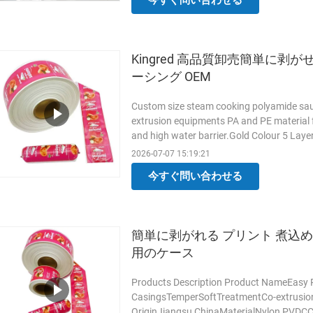
今すぐ問い合わせる
skinless finished product and are
もっと
Kingred 高品質卸売簡単に剥
ーシング OEM
Custom size steam cooking polyamide sau
extrusion equipments PA and PE material f
and high water barrier.Gold Colour 5 Laye
shelf life and reduces costs for secondary
2026-07-07 15:19:21
and producedfrom specially formulated po
今すぐ問い合わせる
custom size steam
もっと読む
簡単に剥がれる プリント 煮込
用のケース
Products Description Product NameEasy P
CasingsTemperSoftTreatmentCo-extrusio
OriginJiangsu,ChinaMaterialNylon,PVDCC