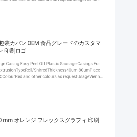
urfacePrinted acceptableCertificateSGS
ting)Free SamplesAvailable Q: How to get the price?
s,printing
もっと読む
包装カバン OEM 食品グレードのカスタマ
 印刷ロゴ
e Casing Easy Peel Off Plastic Sausage Casings For
xtrusionTypeRoll/ShirredThickness40um-80umPlace
DCColourRed and other colours as requestUsageVienna
urfacePrinted acceptableCertificateSGS
ting)Free SamplesAvailable Q: How to get the price?
s
もっと読む
0 mm オレンジ フレックスグラフィ 印刷