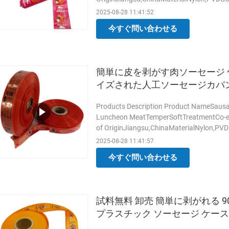
Sausage, Luncheon Meat,Mortadella etc.S
2025-08-28 11:41:52
,ISO,FDA,HALAL,FMS22000MOQ50kg(no prin
今すぐ問い合わせる
A: Price is based on size,material,thicknes
簡単に皮を剥がす肉ソーセージ 
イズされた人工ソーセージカバン
Products Description Product NameSausag
Luncheon MeatTemperSoftTreatmentCo-e
of OriginJiangsu,ChinaMaterialNylon,PV
Sausage, Luncheon Meat,Mortadella etc.S
2025-08-28 11:41:57
,ISO,FDA,HALAL,FMS22000MOQ50kg(no prin
今すぐ問い合わせる
A: Price is based on size,material,thicknes
試料無料 卸売 簡単に剥がれる 9
プラスチック ソーセージ ケース