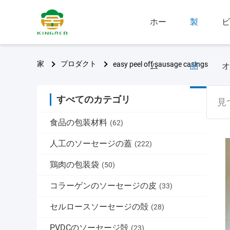
ホー
製
ビ
家
プロダクト
easy peel off sausage casings
ム
品
オ
すべてのカテゴリ
見
食品の包装材料
(62)
人工のソーセージの蓋
(222)
鶏肉の包装袋
(50)
コラーゲンのソーセージの皮
(33)
セルロースソーセージの殻
(28)
PVDCのソーセージ殻
(23)