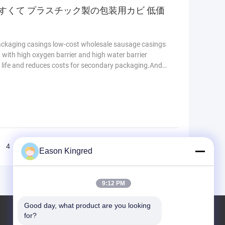
すくて プラスチック製の包装用カビ 低価
c packaging casings low-cost wholesale sausage casings
 with high oxygen barrier and high water barrier
 life and reduces costs for secondary packaging.And
c packaging casings low-cost wholesale sausage casings
 a skin like appearance after cooking.The sausage
4
5
>>
>|
Eason Kingred
9:12 PM
Good day, what product are you looking 
for?