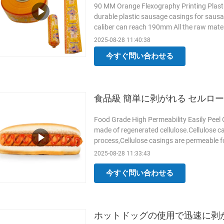
90 MM Orange Flexography Printing Plasti
durable plastic sausage casings for sausa
caliber can reach 190mm All the raw mater
for sausages are food grade. And the size
2025-08-28 11:40:38
Product Details 1 Temper: Soft 2 Treatmen
今すぐ問い合わせる
80um 5
もっと読む
食品級 簡単に剥がれる セルロー
Food Grade High Permeability Easily Peel 
made of regenerated cellulose.Cellulose c
process,Cellulose casings are permeable 
shirred sticks and uniform which are very
2025-08-28 11:33:43
are no soaking required. Name Wholesale 
Sausages Caliber 15mm,16mm,17mm
も
今すぐ問い合わせる
ホットドッグの使用で迅速に剥