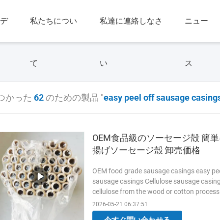
デ
私たちについ
私達に連絡しなさ
ニュー
て
い
ス
つかった
62
のための製品 "
easy peel off sausage casing
OEM食品級のソーセージ殻 簡
揚げソーセージ殻 卸売価格
OEM food grade sausage casings easy peel
sausage casings Cellulose sausage casing
cellulose from the wood or cotton process
before the sausage is consumed. Cellulos
2026-05-21 06:37:51
precision sizing control for high speed a