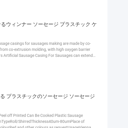
読む
がせるウィンナー ソーセージ プラスチック ケ
sage casings for sausages making are made by co-
rom co-extrusion molding, with high oxygen barrier
rs Artificial Sausage Casing For Sausages can extends
 packaging, Multibarrier casing is thermo-shrinkable
lyamide raw material of high polymer quality.And
める プラスチックのソーセージ ソーセージ
eel off Printed Can Be Cooked Plastic Sausage
nTypeRoll/ShirredThickness40um-80umPlace of
olourRed and other colours as requestUsageVienna