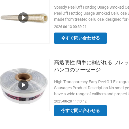
Speedy Peel Off Hotdog Usage Smoked Cel
Peel Off Hotdog Usage Smoked Cellulose S
made from treated cellulose, designed for 
smoked, providing a natural smoked flavor
2026-06-13 00:39:21
peeling properties, making them easy to r
ensure uniform
もっと読む
今すぐ問い合わせる
高透明性 簡単に剥がれる フレッ
ハンコのソーセージ
High Transparency Easy Peel Off Flexog
Sausages Product Description No smell ye
have a wide range of calibers and propert
no smell yellow durable plastic sausage ca
2025-08-28 11:40:42
casing can produced as customers' request
今すぐ問い合わせる
extrusion 3 Type: Roll
もっと読む