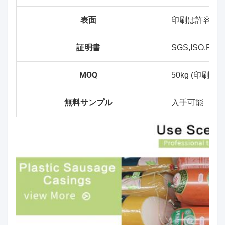
表面
印刷は許容さ
証明書
SGS,ISO,FDA
MOQ
50kg (印刷なし
無料サンプル
入手可能