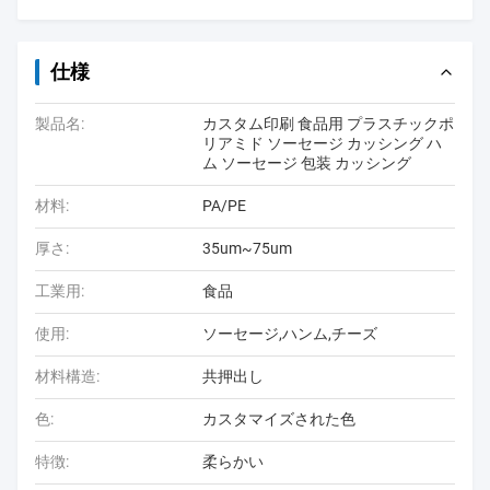
仕様
製品名:
カスタム印刷 食品用 プラスチックポ
リアミド ソーセージ カッシング ハ
ム ソーセージ 包装 カッシング
材料:
PA/PE
厚さ:
35um~75um
工業用:
食品
使用:
ソーセージ,ハンム,チーズ
材料構造:
共押出し
色:
カスタマイズされた色
特徴:
柔らかい