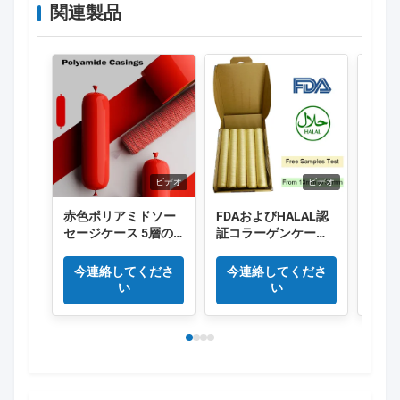
関連製品
ビデオ
ビデオ
赤色ポリアミドソー
FDAおよびHALAL認
食品
セージケース 5層の
証コラーゲンケーシ
る 
縮小ナイロンケース
ング、長さ15メート
ホッ
Co 排出 肉ソーセージ
ル/本、スモークソー
ーセ
今連絡してくださ
今連絡してくださ
今
パッケージ
セージに優れた煙透
い
い
過性