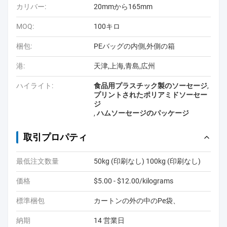
カリバー:
20mmから165mm
MOQ:
100キロ
梱包:
PEバッグの内側,外側の箱
港:
天津,上海,青島,広州
ハイライト:
食品用プラスチック製のソーセージ
,
プリントされたポリアミドソーセー
ジ
,
ハムソーセージのパッケージ
取引プロパティ
最低注文数量
50kg (印刷なし) 100kg (印刷なし)
価格
$5.00 - $12.00/kilograms
標準梱包
カートンの外の中のPe袋、
納期
14 営業日