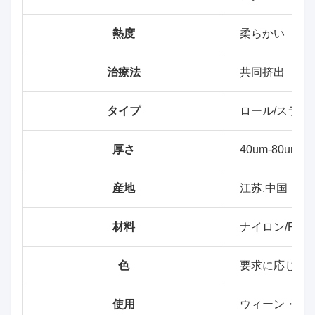
熱度
柔らかい
治療法
共同挤出
タイプ
ロール/スライ
厚さ
40um-80um
産地
江苏,中国
材料
ナイロン/PE
色
要求に応じて
使用
ウィーン・ソー