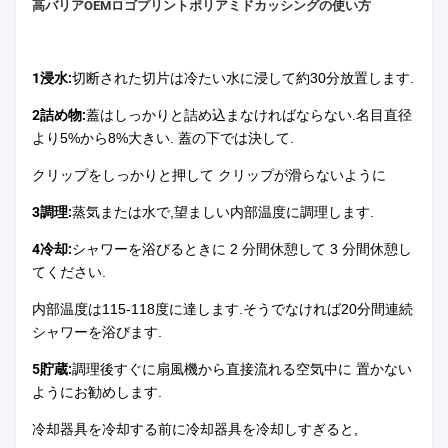
高バリアOEMロゴプリントポリアミドカッシングの使い方
1浸水:
切断された切片は冷たい水に浸して約30分放置します.
2詰め物:
蓋はしっかりと詰め込まなければならない.名目直径
より5%から8%大きい. 蓋の下では決して.
クリップをしっかりと押して クリップが滑らないように
3調理:
蒸気または水で,望ましい内部温度に調理します.
4冷却:
シャワーを浴びるときに 2 分間休憩して 3 分間休憩し
てください.
内部温度は115-118度に達します.そうでなければ20分間連続
シャワーを浴びます.
5貯蔵:
調理後すぐに扇風機から直接流れる空気中に 置かない
ようにお勧めします.
冷却器具を冷却する前に冷却器具を冷却しすぎると,