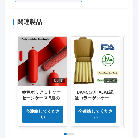
関連製品
ビデオ
ビデオ
赤色ポリアミドソー
FDAおよびHALAL認
食品
セージケース 5層の
証コラーゲンケーシ
る 
縮小ナイロンケース
ング、長さ15メート
ホッ
Co 排出 肉ソーセージ
ル/本、スモークソー
ーセ
今連絡してくださ
今連絡してくださ
今
パッケージ
セージに優れた煙透
い
い
過性