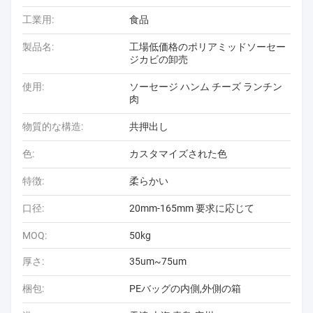
工業用:
食品
製品名:
工場低価格のポリアミッドソーセー
ジカビの卸売
使用:
ソーセージ ハンム チーズ ランチン
肉
物質的な構造:
共押出し
色:
カスタマイズされた色
特徴:
柔らかい
口径:
20mm-165mm 要求に応じて
MOQ:
50kg
厚さ:
35um~75um
梱包:
PEバッグの内側,外側の箱