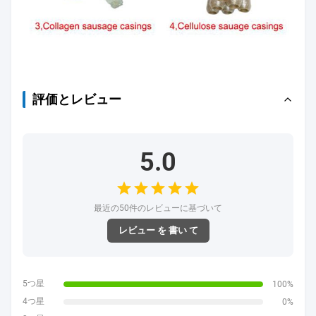
評価とレビュー
5.0
最近の50件のレビューに基づいて
レビュー を 書い て
5つ星
100%
4つ星
0%