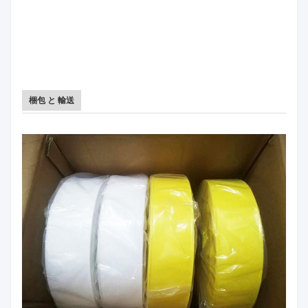
梱包 と 輸送