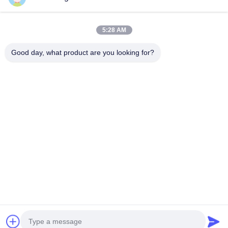
真空フードバッグ
食品包装用フィルム
5:28 AM
Good day, what product are you looking for?
NO.556 Changjiangの道、蘇州、中国
電話番号:
00-86-13952400342
メール:
sales@foodpackingmaterials.com
ホーム
製品
ビデオ
私たちについて
工場 ツアー
品質管理
お問い合わせ
ニュース
事件
プライバシーポリシー
| © 2021-2026 Suzhou Kingred Material Technology
Co.,Ltd.. . すべて 確保される権利。.