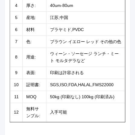
4
厚さ:
40um-80um
5
産地:
江苏,中国
6
材料
プラヤミド,PVDC
7
色:
ブラウン イエロー レッド その他の色
ウィーン・ソーセージ ランチ・ミー
8
用途:
ト モルタデラなど
9
表面:
印刷は許容される
10
証明書:
SGS,ISO,FDA,HALAL,FMS22000
11
MOQ
50kg (印刷なし) 100kg (印刷済み)
無料サ
12
入手可能
ンプル: