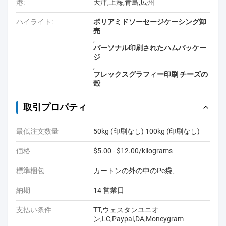
港:
天津,上海,青島,広州
ハイライト:
ポリアミドソーセージケーシング卸
売
,
パーソナル印刷されたハムパッケー
ジ
,
フレックスグラフィー印刷 チーズの
殻
取引プロパティ
最低注文数量
50kg (印刷なし) 100kg (印刷なし)
価格
$5.00 - $12.00/kilograms
標準梱包
カートンの外の中のPe袋、
納期
14 営業日
支払い条件
TT,ウェスタンユニオ
ン,LC,Paypal,DA,Moneygram