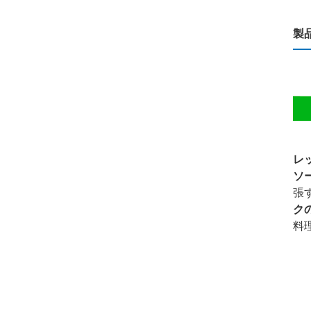
製
レ
ソ
張
ク
料