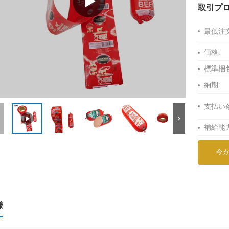
取引プ
最低注
価格:
標準梱包
納期:
支払い
補給能力
今
様