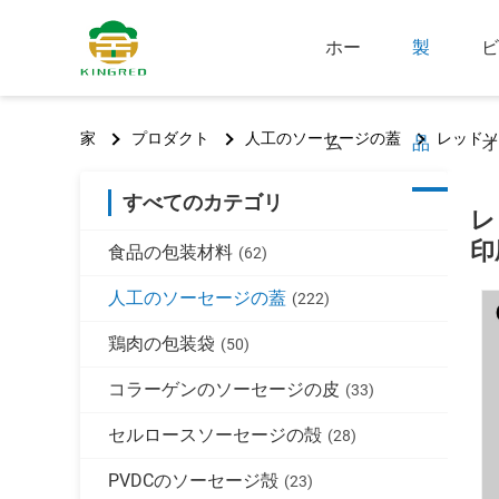
ホー
製
ビ
家
プロダクト
人工のソーセージの蓋
レッドソ
ム
品
オ
すべてのカテゴリ
レ
印
食品の包装材料
(62)
人工のソーセージの蓋
(222)
鶏肉の包装袋
(50)
コラーゲンのソーセージの皮
(33)
セルロースソーセージの殻
(28)
PVDCのソーセージ殻
(23)