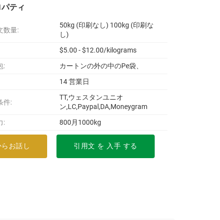
ロパティ
50kg (印刷なし) 100kg (印刷な
文数量:
し)
$5.00 - $12.00/kilograms
:
カートンの外の中のPe袋、
14 営業日
TT,ウェスタンユニオ
条件:
ン,LC,Paypal,DA,Moneygram
:
800月1000kg
からお話し
引用文 を 入手 する