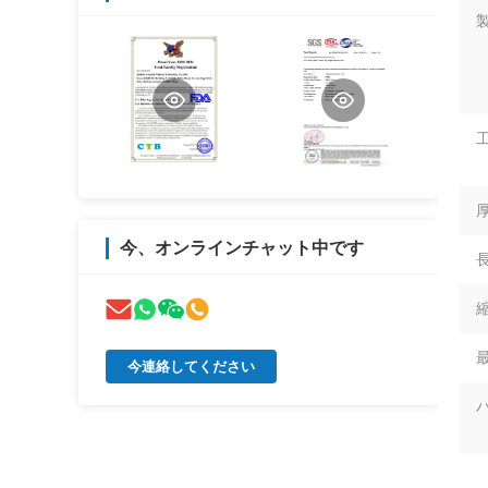
厚
今、オンラインチャット中です
長
縮
今連絡してください