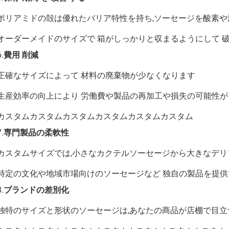
ポリアミドの殻は優れたバリア特性を持ち,ソーセージを酸素
オーダーメイドのサイズで 箱がしっかりと収まるようにして 
6.
費用 削減
正確なサイズによって 材料の廃棄物が少なくなります
生産効率の向上により 労働費や製品の再加工や損失の可能性が
カスタムカスタムカスタムカスタムカスタムカスタム
7.
専門製品の柔軟性
カスタムサイズでは,小さなカクテルソーセージから大きなデリ
特定の文化や地域市場向けのソーセージなど 独自の製品を提供
8.
ブランドの差別化
独特のサイズと形状のソーセージは,あなたの商品が店棚で目立