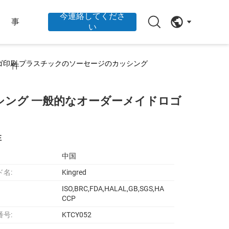
今連絡してくださ
事
い
ゴ印刷 プラスチックのソーセージのカッシング
件
シング 一般的なオーダーメイドロゴ
性
中国
ド名:
Kingred
ISO,BRC,FDA,HALAL,GB,SGS,HA
CCP
番号:
KTCY052