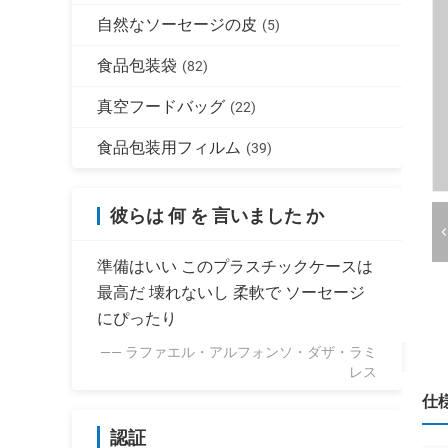
自然なソーセージの皮
(5)
食品包装袋
(82)
真空フードバッグ
(22)
食品包装用フィルム
(39)
彼らは 何 を 言いました か
準備はいい このプラスチックケースは
最高だ 壊れないし 柔軟で ソーセージ
にぴったり
—— ラファエル・アルフォンソ・ダザ・ラミ
レス
仕
認証