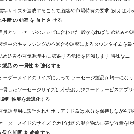
標準サイズを達成することで,顧客や市場特有の要求 (例えば,小
2.
生産 の 効率 を 向上 さ せる
道具とソーセージのレシピに合わせた 殻があれば 詰め込みや
製造中のキャッシングの不適合や調整によるダウンタイムを最
詰め込みや蒸気調理中に 破裂する危険を軽減します 特殊なニ
3.
製品 の 一貫性 を 強化 する
オーダーメイドのサイズによって ソーセージ製品が均一になり
一貫したソーセージサイズは,小売およびフードサービスアプリ
4.
調理性能を最適化する
蒸気調理用に設計されたポリアミド蓋は,水分を保持しながら効
オーダーメイドのサイズで,カビは肉の混合物の正確な容量を吸
5.
保存 期間 を 改善 する