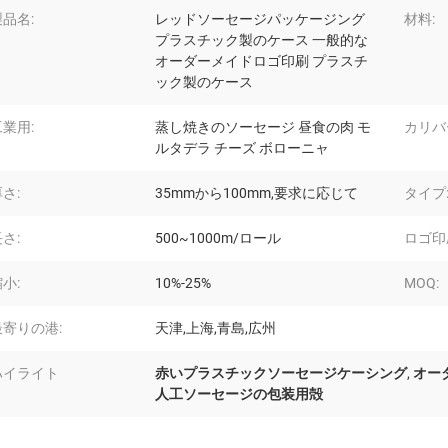
製品名:
レッドソーセージパッケージング
材料:
プラスチック製のケース 一般的な
オーダーメイドロゴ印刷 プラスチ
ック製のケース
工業用:
蒸し焼きのソーセージ 昼食の肉 モ
カリバ
ルタデラ チーズ ボローニャ
さ:
35mmから100mm,要求に応じて
タイプ
さ:
500~1000m/ロール
ロゴ印
小:
10%-25%
MOQ:
最寄りの港:
天津,上海,青島,広州
ハイライト
赤いプラスチックソーセージケーシング
,
オー
人工ソーセージの包装用殻