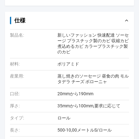
仕様
製品名:
新しいファッション 快速配達 ソーセ
ージ プラスチック製のカビ 収縮カビ
煮込めるカビ カラープラスチック製
のカビ
材料:
ポリアミド
産業用:
蒸し焼きのソーセージ 昼食の肉 モル
タデラ チーズ ボローニャ
口径:
20mmから190mm
厚さ:
35mmから100mm,要求に応じて
タイプ:
ロール
長さ:
500-10,00メートルS/ロール