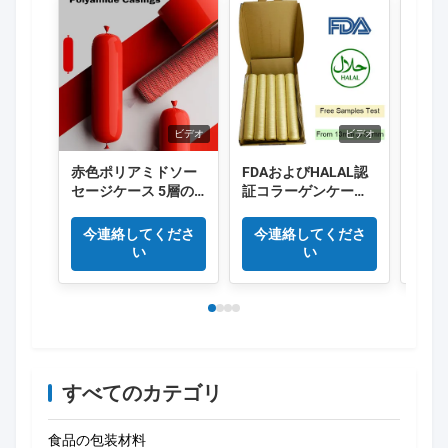
ビデオ
ビデオ
赤色ポリアミドソー
FDAおよびHALAL認
食品
セージケース 5層の
証コラーゲンケーシ
る 
縮小ナイロンケース
ング、長さ15メート
ホッ
Co 排出 肉ソーセージ
ル/本、スモークソー
ーセ
今連絡してくださ
今連絡してくださ
今
パッケージ
セージに優れた煙透
い
い
過性
すべてのカテゴリ
食品の包装材料