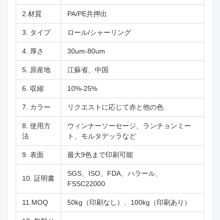
2.材質
PA/PE共押出
3. タイプ
ロール/シャーリング
4. 厚さ
30um-80um
5. 原産地
江蘇省、中国
6. 収縮
10%-25%
7. カラー
リクエストに応じて赤と他の色
8. 使用方
ウィンナーソーセージ、ランチョンミー
法
ト、モルタデッラなど
9. 表面
最大9色まで印刷可能
SGS、ISO、FDA、ハラール、
10. 証明書
FSSC22000
11.MOQ
50kg（印刷なし）、100kg（印刷あり）