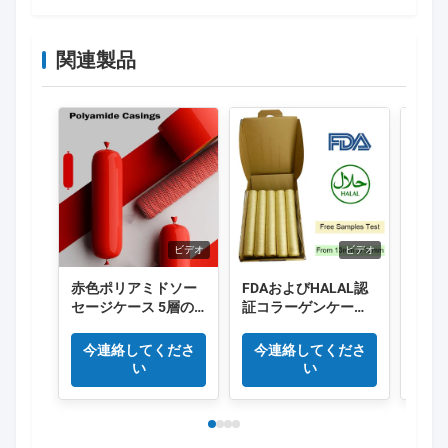
関連製品
ビデオ
ビデオ
赤色ポリアミドソー
FDAおよびHALAL認
食品
セージケース 5層の
証コラーゲンケーシ
る 
縮小ナイロンケース
ング、長さ15メート
ホッ
Co 排出 肉ソーセージ
ル/本、スモークソー
ーセ
今連絡してくださ
今連絡してくださ
今
パッケージ
セージに優れた煙透
い
い
過性