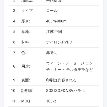
2
治療法:
共同挤出
3
タイプ:
ロール
4
厚さ:
40um-90um
5
産地:
江苏,中国
6
材料
ナイロン,PVDC
7
色:
赤透明
ウィーン・ソーセージ ラン
8
用途:
チ・ミート モルタデラなど
9
表面:
印刷は許容される
10
証明書:
SGS,ISO,FDA,BV,ハラル
11
MOQ
100kg