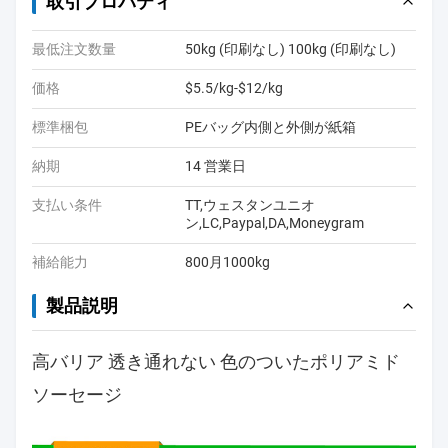
取引プロパティ
最低注文数量
50kg (印刷なし) 100kg (印刷なし)
価格
$5.5/kg-$12/kg
標準梱包
PEバッグ内側と外側が紙箱
納期
14 営業日
支払い条件
TT,ウェスタンユニオ
ン,LC,Paypal,DA,Moneygram
補給能力
800月1000kg
製品説明
高バリア 透き通れない 色のついたポリアミド
ソーセージ