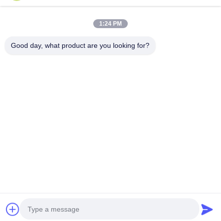
真空フードバッグ
食品包装用フィルム
1:24 PM
Good day, what product are you looking for?
NO.556 Changjiangの道、蘇州、中国
電話番号:
00-86-13952400342
メール:
sales@foodpackingmaterials.com
ホーム
製品
ビデオ
私たちについて
工場 ツアー
品質管理
お問い合わせ
ニュース
事件
プライバシーポリシー
| © 2021-2026 Suzhou Kingred Material Technology
Co.,Ltd.. . すべて 確保される権利。.