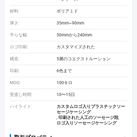
材料:
ポリアミド
厚さ:
35mm~90mm
平らな幅:
30mmから240mm
ロゴ印刷:
カスタマイズされた
構造:
5層のコエクストルーション
印刷:
6色まで
MOQ:
100キロ
受渡し時間:
10〜15日
ハイライト:
カスタムロゴ入りプラスチックソー
セージケーシング
,
印刷された人工のソーセージ殻
,
ロゴ入りソーセージケーシング