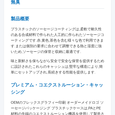
無臭
製品概要
プラスチックのソーセージコーティングは,柔軟で耐久性
のある合成材料で作られた人工的に作られたソーセージコ
ーティングです.赤,黄色,茶色を含む様々な色で利用できま
す.または個別の要求に合わせて調整できる熱と湿度に強
いため,ソーセージの保管と収納に最適です.
味と新鮮さを保ちながら安全で安全な保管を提供するため
に設計されたこれらのキャッシュは,堅牢な構造により,簡
単にセットアップされ,長続きする性能を提供します.
プレミアム・コエクストルーション・キャッ
シング
OEMのフレックスグラフィー印刷 オーダーメイドロゴ ソ
ーセージパッケージング プラスチックケースは,PAとPE
材料の先端のコエクストルーション機器を使用して製造さ