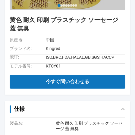
黄色 耐久 印刷 プラスチック ソーセージ
蓋 無臭
原産地:
中国
ブランド名:
Kingred
認証:
ISO,BRC,FDA,HALAL,GB,SGS,HACCP
モデル番号:
KTCY01
今すぐ問い合わせる
仕様
製品名:
黄色 耐久 印刷 プラスチック ソーセ
ージ 蓋 無臭