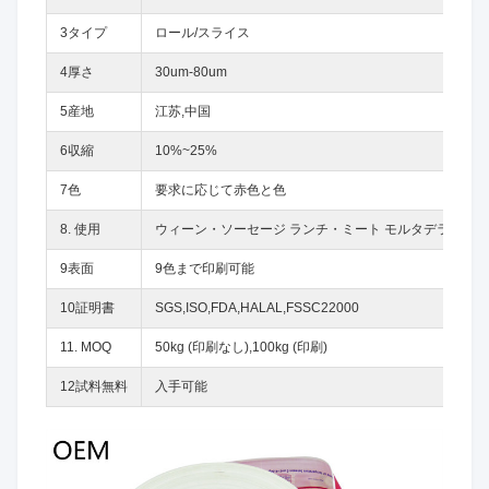
3タイプ
ロール/スライス
4厚さ
30um-80um
5産地
江苏,中国
6収縮
10%~25%
7色
要求に応じて赤色と色
8. 使用
ウィーン・ソーセージ ランチ・ミート モルタデラなど
9表面
9色まで印刷可能
10証明書
SGS,ISO,FDA,HALAL,FSSC22000
11. MOQ
50kg (印刷なし),100kg (印刷)
12試料無料
入手可能