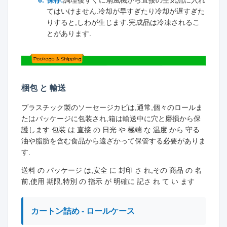
てはいけません.冷却が早すぎたり冷却が遅すぎた
りすると,しわが生じます.完成品は冷凍されるこ
とがあります.
梱包 と 輸送
プラスチック製のソーセージカビは,通常,個々のロールま
たはパッケージに包装され,箱は輸送中に穴と磨損から保
護します.包装 は 直接 の 日光 や 極端 な 温度 から 守る
油や脂肪を含む食品から遠ざかって保管する必要がありま
す.
送料 の パッケージ は,安全 に 封印 さ れ,その 商品 の 名
前,使用 期限,特別 の 指示 が 明確に 記さ れ て い ます
カートン詰め - ロールケース