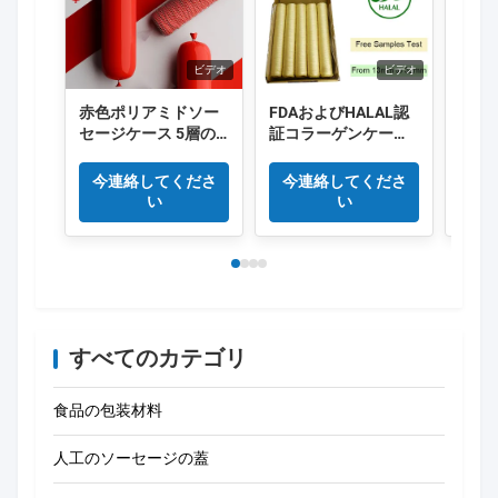
ビデオ
ビデオ
赤色ポリアミドソー
FDAおよびHALAL認
食品
セージケース 5層の
証コラーゲンケーシ
る 
縮小ナイロンケース
ング、長さ15メート
ホッ
Co 排出 肉ソーセージ
ル/本、スモークソー
ーセ
今連絡してくださ
今連絡してくださ
今
パッケージ
セージに優れた煙透
い
い
過性
すべてのカテゴリ
食品の包装材料
人工のソーセージの蓋