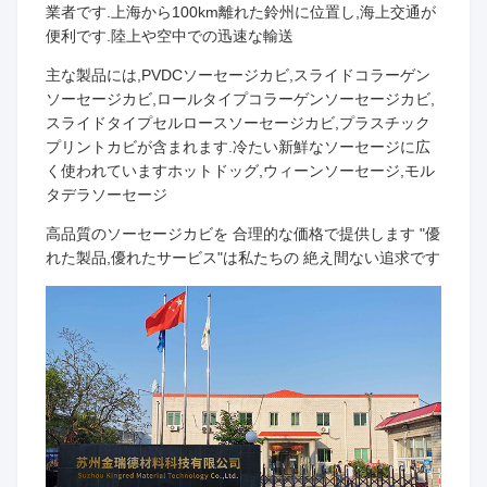
業者です.上海から100km離れた鈴州に位置し,海上交通が
便利です.陸上や空中での迅速な輸送
主な製品には,PVDCソーセージカビ,スライドコラーゲン
ソーセージカビ,ロールタイプコラーゲンソーセージカビ,
スライドタイプセルロースソーセージカビ,プラスチック
プリントカビが含まれます.冷たい新鮮なソーセージに広
く使われていますホットドッグ,ウィーンソーセージ,モル
タデラソーセージ
高品質のソーセージカビを 合理的な価格で提供します "優
れた製品,優れたサービス"は私たちの 絶え間ない追求です