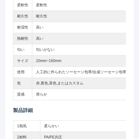
柔軟性
柔軟性
耐久性
耐久性
耐湿性
高い
熱耐性
高い
匂い
匂いがない
サイズ
20mm~160mm
使用
人工的に作られたソーセージ包帯/合成ソーセージ包帯
色
赤,黄色,茶色,またはカスタム
質感
滑らか
製品詳細
1熱気
柔らかい
2材料
PA/PE共圧