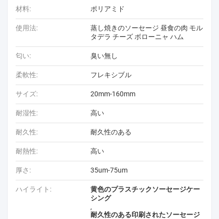
材料:
ポリアミド
使用法:
蒸し焼きのソーセージ 昼食の肉 モル
タデラ チーズ ボローニャ ハム
匂い:
臭い無し
柔軟性:
フレキシブル
サイズ:
20mm-160mm
耐湿性:
高い
耐久性:
耐久性のある
耐熱性:
高い
厚さ:
35um-75um
ハイライト:
黄色のプラスチックソーセージケー
シング
,
耐久性のある印刷されたソーセージ