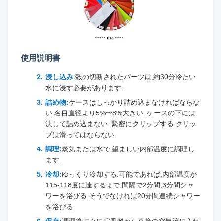
使用説明書
浸し込み:
殻の切断されたパーツは,約30分冷たい
水に浸す必要があります.
詰め物:
ケースはしっかり詰め込まなければならな
い.名目直径より5%〜8%大きい. ケースの下には
決して詰め込まない. 緊密にクリップする.クリッ
プは滑ってはならない.
調理:
蒸気または水で,望ましい内部温度に調理し
ます.
冷却:
ゆっくり冷却する.可能であれば,内部温度が
115-118度に達するまで,間隔で2分間,3分間シャ
ワーを浴びる.そうでなければ20分間連続シャワー
を浴びる.
保存:
調理後すぐに扇風機から直接の空気流に入れ