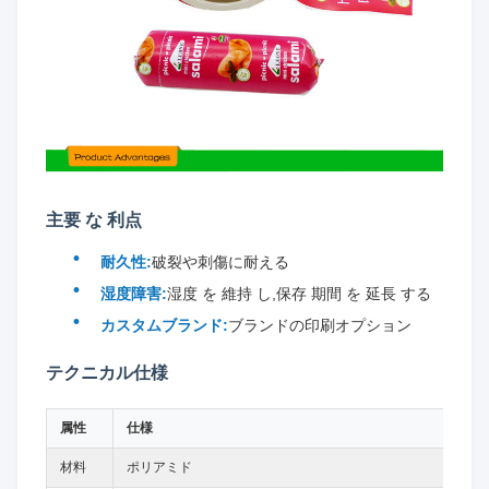
主要 な 利点
耐久性:
破裂や刺傷に耐える
湿度障害:
湿度 を 維持 し,保存 期間 を 延長 する
カスタムブランド:
ブランドの印刷オプション
テクニカル仕様
属性
仕様
材料
ポリアミド