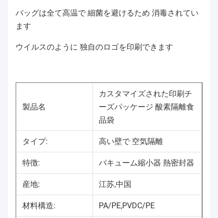
バッグは全て高温で 細菌を避けるため 消毒されてい
ます
ウイルスのように 独自のロゴを印刷できます
カスタマイズされた印刷チ
製品名
ーズパッケージ 酸素隔離食
品袋
タイプ:
高い壁で 空気隔離
特徴:
バキューム縮小器 熱密封器
産地:
江苏,中国
材料構造:
PA/PE,PVDC/PE