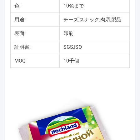
色:
10色まで
用途:
チーズ,スナック,肉,乳製品
表面:
印刷
証明書:
SGS,ISO
MOQ
10千個