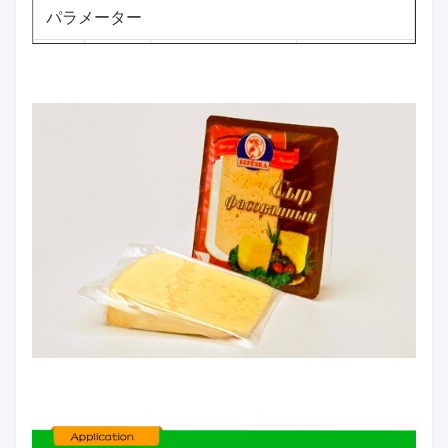
パラメーター
違
う
ポイ
サイズ範囲
許容性
違
ント
う
1
厚さ
50〜140um
±5%
2
幅
100mm~650mm
0+10mm
クライアントの
3
長さ
0+10mm
要求 ~ 1200mm