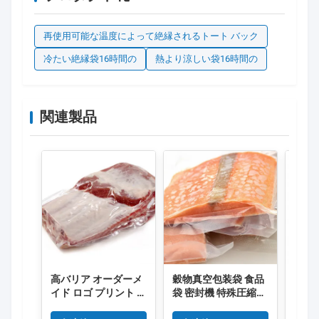
再使用可能な温度によって絶縁されるトート バック
冷たい絶縁袋16時間の
熱より涼しい袋16時間の
関連製品
高バリア オーダーメ
穀物真空包装袋 食品
食品
イド ロゴ プリント プ
袋 密封機 特殊圧縮袋
凍熱
ラスチック 真空 食品
安全袋 家庭用真空プ