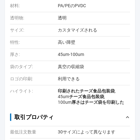
材料:
PA/PEのPVDC
透明物:
透明
サイズ:
カスタマイズされる
特性:
高い障壁
厚さ:
45um-100um
袋のタイプ:
真空の収縮袋
ロゴの印刷:
利用できる
ハイライト:
印刷されたチーズ食品包装袋
,
45umチーズ食品包装袋
,
100um厚さはチーズ袋を印刷した
取引プロパティ
最低注文数量
30サイズによって異なります