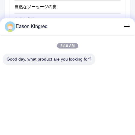
自然なソーセージの皮
食品包装袋
Eason Kingred
真空フードバッグ
食品包装用フィルム
5:10 AM
Good day, what product are you looking for?
NO.556 Changjiangの道、蘇州、中国
電話番号:
00-86-13952400342
メール:
sales@foodpackingmaterials.com
ホーム
製品
ビデオ
私たちについて
工場 ツアー
品質管理