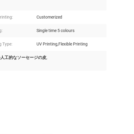
inting:
Customerized
g:
Single time 5 colours
g Type:
UV Printing,Flexible Printing
の人工的なソーセージの皮
,