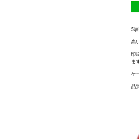
5
高
印
ま
ケ
品