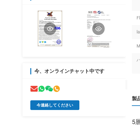
F
l
M
今、オンラインチャット中です
製
今連絡してください
5