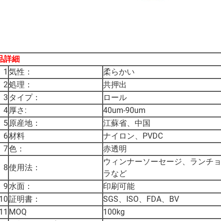
品詳細
1
気性：
柔らかい
2
処理：
共押出
3
タイプ：
ロール
4
厚さ:
40um-90um
5
原産地：
江蘇省、中国
6
材料
ナイロン、PVDC
7
色：
赤透明
ウィンナーソーセージ、ランチ
8
使用法：
ラなど
9
水面：
印刷可能
10
証明書：
SGS、ISO、FDA、BV
11
MOQ
100kg