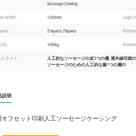
Sausage Casing
lat Width:
120mm
Logo Pr
ayers:
5 layers,7layers
Printin
OQ:
100kg
Printin
ハイライト
人工的なソーセージの皮5つの層
,
紫外線印刷
ソーセージのための人工的な腸7つの層の
品説明
層オフセット印刷人工ソーセージケーシング