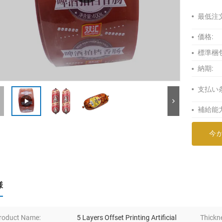
最低注
価格:
標準梱包
納期:
支払い
補給能力
今
様
roduct Name:
5 Layers Offset Printing Artificial
Thickn