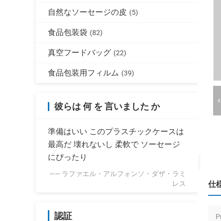
自然なソーセージの皮
(5)
食品包装袋
(82)
真空フードバッグ
(22)
食品包装用フィルム
(39)
彼らは 何 を 言いました か
準備はいい このプラスチックケースは
最高だ 壊れないし 柔軟で ソーセージ
にぴったり
—— ラファエル・アルフォンソ・ダザ・ラミ
レス
仕
認証
P