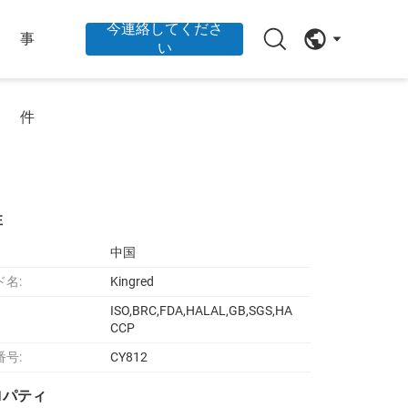
今連絡してくださ
事
い
件
性
中国
ド名:
Kingred
ISO,BRC,FDA,HALAL,GB,SGS,HA
CCP
番号:
CY812
ロパティ