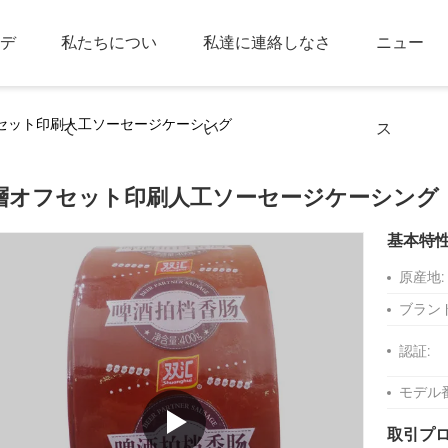
デ
私たちについ
私達に連絡しなさ
ニュー
セット印刷人工ソーセージケーシング
て
い
ス
層オフセット印刷人工ソーセージケーシング
基本特
原産地:
ブラン
認証:
モデル
取引プ