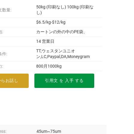
50kg (印刷なし) 100kg (印刷な
文数量:
し)
$6.5/kg-$12/kg
:
カートンの外の中のPE袋、
14 営業日
TT,ウェスタンユニオ
条件:
ン,LC,Paypal,DA,Moneygram
:
800月1000kg
からお話し
引用文 を 入手 する
ess:
45um~75um