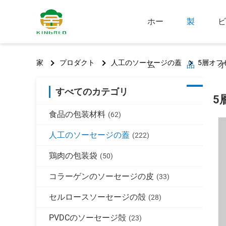
ホー
製
ビ
家
プロダクト
人工のソーセージの蓋
5層オフ
ム
品
オ
すべてのカテゴリ
5
食品の包装材料
(62)
人工のソーセージの蓋
(222)
鶏肉の包装袋
(50)
コラーゲンのソーセージの皮
(33)
セルロースソーセージの殻
(28)
PVDCのソーセージ殻
(23)