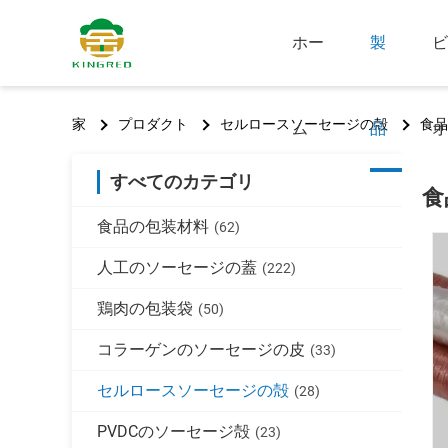
ホー
製
ビ
家
プロダクト
セルロースソーセージの殻
食品
ム
品
オ
すべてのカテゴリ
食
食品の包装材料
(62)
人工のソーセージの蓋
(222)
鶏肉の包装袋
(50)
コラーゲンのソーセージの皮
(33)
セルロースソーセージの殻
(28)
PVDCのソーセージ殻
(23)