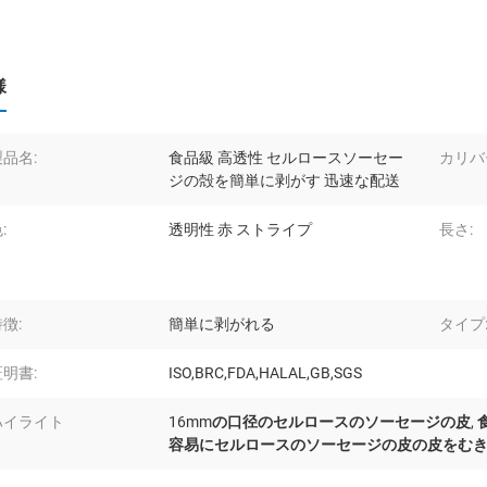
様
製品名:
食品級 高透性 セルロースソーセー
カリバ
ジの殻を簡単に剥がす 迅速な配送
:
透明性 赤 ストライプ
長さ:
徴:
簡単に剥がれる
タイプ
証明書:
ISO,BRC,FDA,HALAL,GB,SGS
ハイライト
16mmの口径のセルロースのソーセージの皮
,
容易にセルロースのソーセージの皮の皮をむ