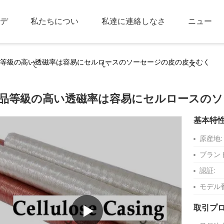
デ
私たちについ
私達に連絡しなさ
ニュー
等級の高い透磁率は容易にセルロースのソーセージの皮の皮をむく
て
い
ス
品等級の高い透磁率は容易にセルロースのソ
基本特
原産地:
ブラン
認証:
モデル
取引プ