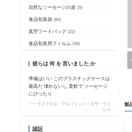
自然なソーセージの皮
(5)
食品包装袋
(82)
真空フードバッグ
(22)
食品包装用フィルム
(39)
彼らは 何 を 言いました か
準備はいい このプラスチックケースは
最高だ 壊れないし 柔軟で ソーセージ
にぴったり
—— ラファエル・アルフォンソ・ダザ・ラミ
製
レス
認証