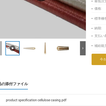
最低注
価格:
標準梱包
納期:
支払い
補給能力
今
品の添付ファイル
product specification cellulose casing.pdf