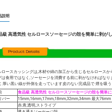
品説明
品級 高透気性 セルロースソーセージの殻を簡単に剥が
ルロースカッシングは,木材や綿の加工から生じるセルロースか
グは食用ではなく,ソーセージを消費する前に剥がなければなり
に 厚い黒い線が外側を走っています皮のない完成品で 煙を吸
前
食品級 高透気性 セルロースソーセージの殻を簡単
リバー
15mm,16mm,17mm,18mm,32mm,34mm 最大76mm
赤,青,透明,ストライプ
徴
透き通るソーセージ殻