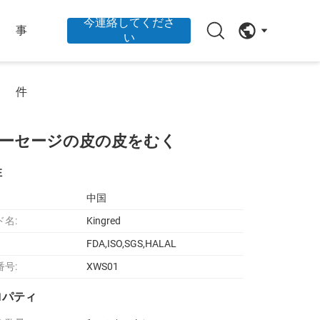
今連絡してくださ
事
い
件
ーセージの皮の皮をむく
性
中国
ド名:
Kingred
FDA,ISO,SGS,HALAL
番号:
XWS01
ロパティ