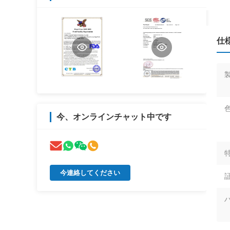
仕
色
今、オンラインチャット中です
特
今連絡してください