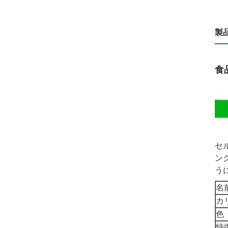
製
食
セ
ン
う
名
カ
色
特