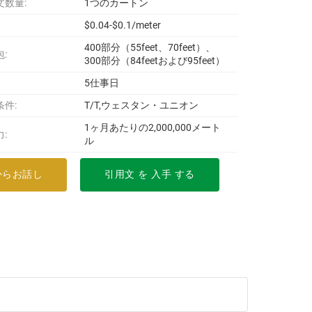
文数量:
1つのカートン
$0.04-$0.1/meter
400部分（55feet、70feet）、
:
300部分（84feetおよび95feet）
5仕事日
条件:
T/T,ウェスタン・ユニオン
1ヶ月あたりの2,000,000メート
:
ル
からお話し
引用文 を 入手 する