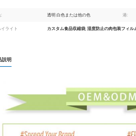
:
透明 白色または他の色
港:
ハイライト
カスタム食品収縮袋
,
湿度防止の肉包装フィル
品説明