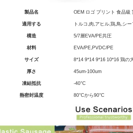
製品名
OEM ロゴ プリント 食品級
適用する
トルコ,肉,アヒル,鶏,鳥,シ
構造
5/7層EVA/PE共圧
材料
EVA/PE,PVDC/PE
サイズ
8*14 9*14 9*16 10*
厚さ
45um-100um
凍結抵抗
-40°C
熱密封温度
80°Cから90°C