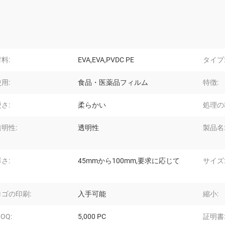
料:
EVA,EVA,PVDC PE
タイプ
用:
食品・医薬品フィルム
特徴:
さ:
柔らかい
処理の
透明性:
透明性
製品名
さ:
45mmから100mm,要求に応じて
サイズ
ロゴの印刷:
入手可能
縮小:
OQ:
5,000 PC
証明書