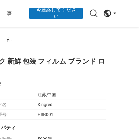
今連絡してくださ
事
い
件
ク 新鮮 包装 フィルム ブランド ロ
性
江苏,中国
ド名:
Kingred
番号:
HSB001
ロパティ