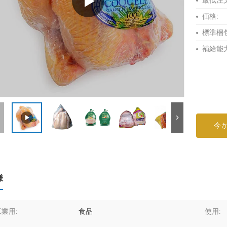
最低注
価格:
標準梱包
補給能力
今
様
工業用:
食品
使用: