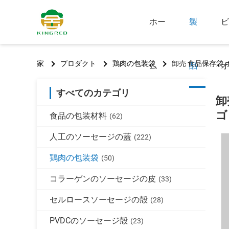
ホー
製
ビ
家
プロダクト
鶏肉の包装袋
卸売 食品保存袋 
ム
品
オ
すべてのカテゴリ
卸
ゴ
食品の包装材料
(62)
人工のソーセージの蓋
(222)
鶏肉の包装袋
(50)
コラーゲンのソーセージの皮
(33)
セルロースソーセージの殻
(28)
PVDCのソーセージ殻
(23)