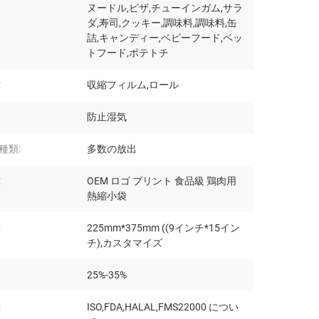
ヌードル,ピザ,チューインガム,サラ
ダ,寿司,クッキー,調味料,調味料,缶
詰,キャンディー,ベビーフード,ペッ
トフード,ポテトチ
:
収縮フィルム,ロール
防止湿気
種類:
多数の放出
:
OEM ロゴ プリント 食品級 鶏肉用
熱縮小袋
:
225mm*375mm ((9インチ*15イン
チ),カスタマイズ
25%-35%
:
ISO,FDA,HALAL,FMS22000 につい