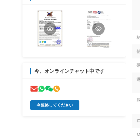
材
使
硬
今、オンラインチャット中です
厚
今連絡してください
M