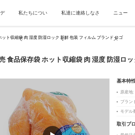
デ
私たちについ
私達に連絡しなさ
ニュー
ホット収縮袋 肉 湿度 防湿ロック 新鮮 包装 フィルム ブランド ロゴ
て
い
ス
売 食品保存袋 ホット収縮袋 肉 湿度 防湿ロッ
基本特
原産地:
ブラン
モデル
取引プ