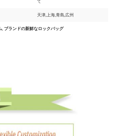
て
天津,上海,青島,広州
ム
,
ブランドの新鮮なロックバッグ