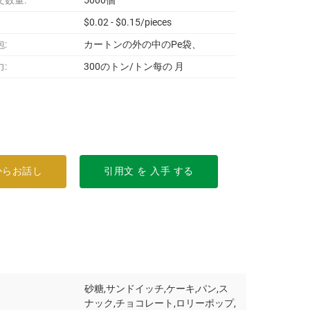
文数量:
5000個
$0.02 - $0.15/pieces
:
カートンの外の中のPe袋、
:
300のトン/トン每の 月
からお話し
引用文 を 入手 する
砂糖,サンドイッチ,ケーキ,パン,ス
ナック,チョコレート,ロリーポップ,