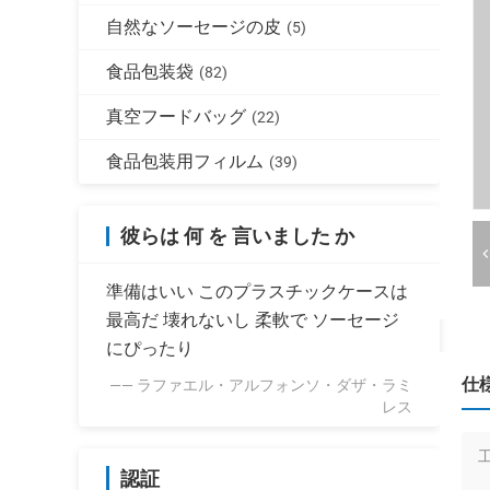
自然なソーセージの皮
(5)
食品包装袋
(82)
真空フードバッグ
(22)
食品包装用フィルム
(39)
彼らは 何 を 言いました か
準備はいい このプラスチックケースは
最高だ 壊れないし 柔軟で ソーセージ
にぴったり
仕
—— ラファエル・アルフォンソ・ダザ・ラミ
レス
認証