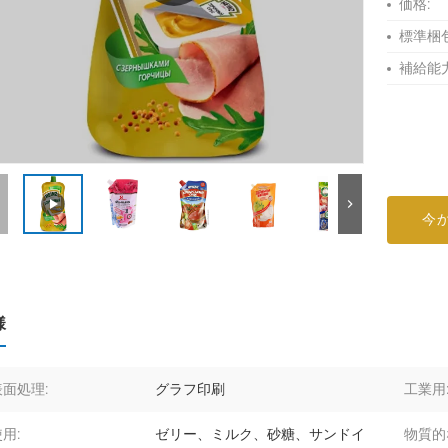
価格:
標準梱包
補給能力
今
様
表面処理:
グラフ印刷
工業用
用:
ゼリー、ミルク、砂糖、サンドイ
物質的