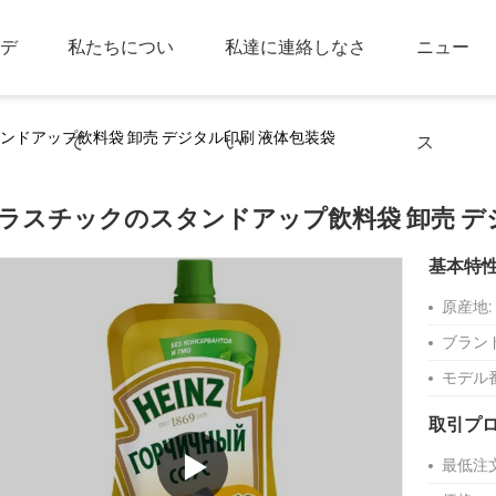
デ
私たちについ
私達に連絡しなさ
ニュー
ンドアップ飲料袋 卸売 デジタル印刷 液体包装袋
て
い
ス
ラスチックのスタンドアップ飲料袋 卸売 デ
基本特
原産地:
ブラン
モデル
取引プ
最低注