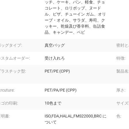
ッチ、ケーキ、パン、軽食、チョ
コレート、ロリポップ、ヌード
ル、ピザ、チューイン ガム、オリ
ーブ・オイル、サラダ、寿司、ク
ッキー、乾燥及び香辛料、缶詰食
品、キャンデー、ベビ
バッグタイプ:
真空バッグ
密封と
カスタムオーダー:
受け入れろ
特徴:
プラスチック型:
PET/PE (CPP)
製品名
trcuture:
PET/PA/PE (CPP)
厚さ:
ロゴの印刷:
10色まで
サイズ
証明書:
ISO,FDA,HALAL,FMS22000,BRC に
色:
ついて