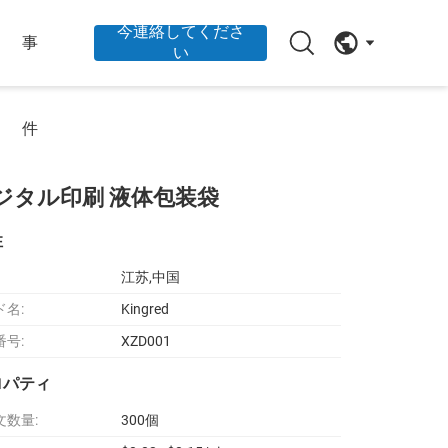
今連絡してくださ
事
い
件
ジタル印刷 液体包装袋
性
江苏,中国
ド名:
Kingred
番号:
XZD001
ロパティ
文数量:
300個