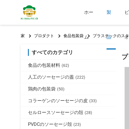
ホー
製
ビ
家
プロダクト
食品包装袋
プラスチックのスタ
ム
品
オ
すべてのカテゴリ
プ
食品の包装材料
(62)
人工のソーセージの蓋
(222)
鶏肉の包装袋
(50)
コラーゲンのソーセージの皮
(33)
セルロースソーセージの殻
(28)
PVDCのソーセージ殻
(23)