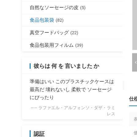
自然なソーセージの皮
(5)
食品包装袋
(82)
真空フードバッグ
(22)
食品包装用フィルム
(39)
彼らは 何 を 言いました か
準備はいい このプラスチックケースは
最高だ 壊れないし 柔軟で ソーセージ
にぴったり
仕
—— ラファエル・アルフォンソ・ダザ・ラミ
レス
使
認証