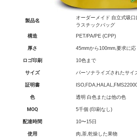
オーダーメイド 自立式吸口
製品名
ラスチックバッグ
構造
PET/PA/PE (CPP)
厚さ
45mmから100mm,要求に
ロゴ印刷
10色まで
サイズ
パーソナライズされたサイ
証明書
ISO,FDA,HALAL,FMS22
色
透明 白色または他の色
MOQ
5千個 (印刷なし)
配達時間
10〜15日
使用
肉,茶,乾燥した果物