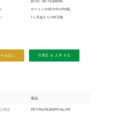
$0.02 - $0.15/pieces
:
カートンの外の中のPe袋、
:
1ヶ月あたり100万枚
からお話し
引用文 を 入手 する
:
食品
な構造:
PET/PA/PE,BOPP/AL/PE