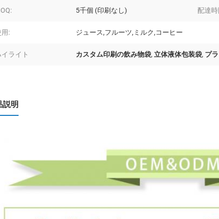
OQ:
5千個 (印刷なし)
配達時
用:
ジュース,フルーツ,ミルク,コーヒー
ハイライト
カスタム印刷の飲み物袋
,
立体液体包装袋
,
プラ
品説明