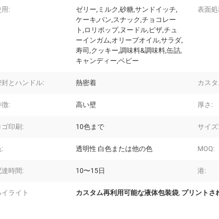
用:
ゼリー,ミルク,砂糖,サンドイッチ,
表面処
ケーキ,パン,スナック,チョコレー
ト,ロリポップ,ヌードル,ピザ,チュ
ーインガム,オリーブオイル,サラダ,
寿司,クッキー,調味料&調味料,缶詰,
キャンディー,ベビー
密封とハンドル:
熱密着
カスタ
徴:
高い壁
厚さ:
ロゴ印刷:
10色まで
サイズ
:
透明性 白色または他の色
MOQ:
配達時間:
10〜15日
港:
ハイライト
カスタム再利用可能な液体包装袋
,
プリントさ