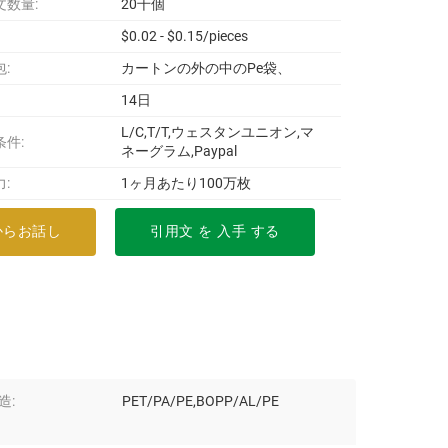
文数量:
20千個
$0.02 - $0.15/pieces
:
カートンの外の中のPe袋、
14日
L/C,T/T,ウェスタンユニオン,マ
条件:
ネーグラム,Paypal
:
1ヶ月あたり100万枚
からお話し
引用文 を 入手 する
造:
PET/PA/PE,BOPP/AL/PE