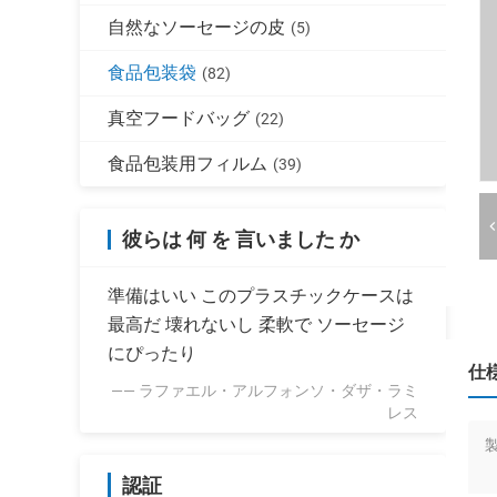
自然なソーセージの皮
(5)
食品包装袋
(82)
真空フードバッグ
(22)
食品包装用フィルム
(39)
彼らは 何 を 言いました か
準備はいい このプラスチックケースは
最高だ 壊れないし 柔軟で ソーセージ
にぴったり
仕
—— ラファエル・アルフォンソ・ダザ・ラミ
レス
認証