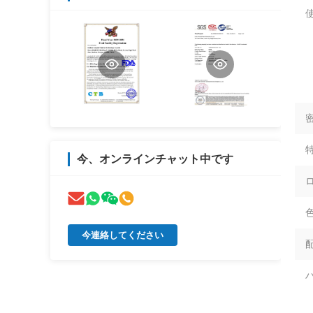
使
特
今、オンラインチャット中です
色
今連絡してください