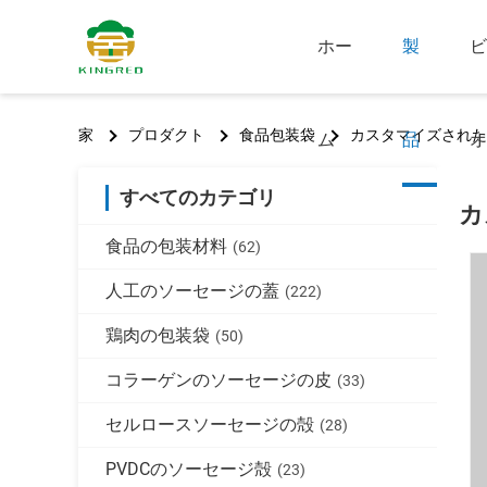
ホー
製
ビ
家
プロダクト
食品包装袋
カスタマイズされた
ム
品
オ
すべてのカテゴリ
カ
食品の包装材料
(62)
人工のソーセージの蓋
(222)
鶏肉の包装袋
(50)
コラーゲンのソーセージの皮
(33)
セルロースソーセージの殻
(28)
PVDCのソーセージ殻
(23)