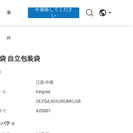
今連絡してくださ
事
い
件
袋 自立包装袋
性
江苏,中国
ド名:
Kingred
CE,FDA,SGS,ISO,BRC,GB
番号:
XZD001
ロパティ