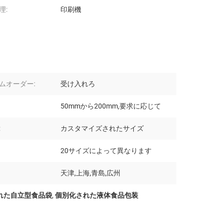
理:
印刷機
ムオーダー:
受け入れろ
50mmから200mm,要求に応じて
:
カスタマイズされたサイズ
20サイズによって異なります
天津,上海,青島,広州
れた自立型食品袋
,
個別化された液体食品包装