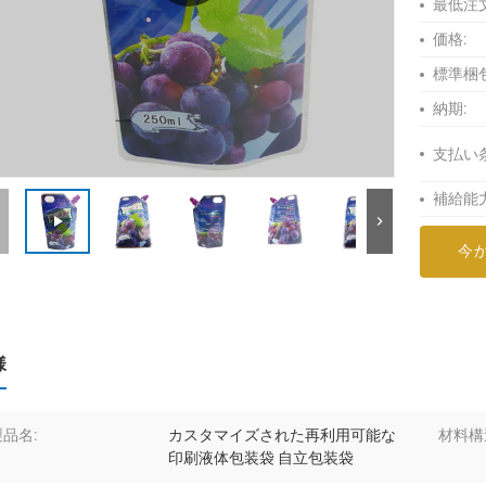
最低注
価格:
標準梱包
納期:
支払い
補給能力
今
様
製品名:
カスタマイズされた再利用可能な
材料構
印刷液体包装袋 自立包装袋