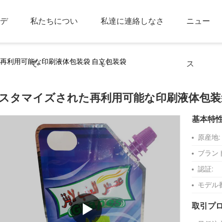
デ
私たちについ
私達に連絡しなさ
ニュー
再利用可能な印刷液体包装袋 自立包装袋
て
い
ス
スタマイズされた再利用可能な印刷液体包装
基本特
原産地:
ブラン
認証:
モデル
取引プ