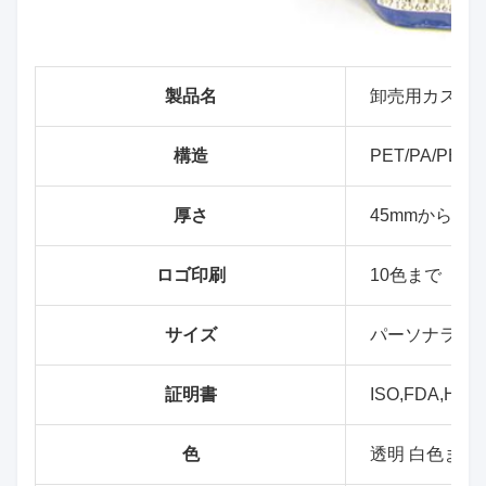
製品名
卸売用カスタム
構造
PET/PA/PE (C
厚さ
45mmから10
ロゴ印刷
10色まで
サイズ
パーソナライ
証明書
ISO,FDA,HA
色
透明 白色また