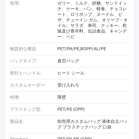
使用:
ゼリー、ミルク、砂糖、サンドイッ
チ、ケーキ、パン、軽食、チョコレ
ート、ロリポップ、ヌードル、ピ
ザ、チューイン ガム、オリーブ・オ
イル、サラダ、寿司、クッキー、乾
燥及び香辛料、缶詰食品、キャンデ
ー、ベビ
物質的な構造:
PET/PA/PE,BOPP/AL/PE
バッグタイプ:
真空バッグ
密封とハンドル:
ヒート シール
カスタムオーダー:
受け入れろ
特徴:
障壁
プラスチック型:
PET/PE (CPP)
製品名:
卸売用カスタムバッグ 液体自立バッ
グ プラスチックバッグ 口袋