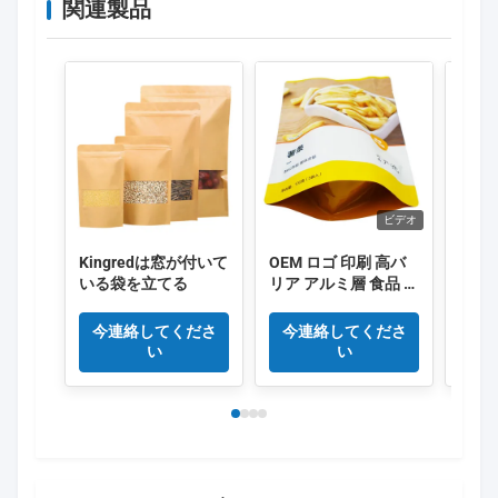
関連製品
ビデオ
Kingredは窓が付いて
OEM ロゴ 印刷 高バ
オー
いる袋を立てる
リア アルミ層 食品 梱
パッ
包袋
ック
トパ
今連絡してくださ
今連絡してくださ
今
き 
い
い
ップ