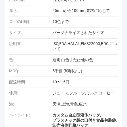
Strcuture:
PET/PA/PE (CPP)
厚さ:
45mmから100mm,要求に応じて
ロゴの印刷:
10色まで
サイズ:
パーソナライズされたサイズ
証明書:
ISO,FDA,HALAL,FMS22000,BRC につ
いて
色:
透明 白色または他の色
MOQ:
5千個 (印刷なし)
配達時間:
10〜15日
使用:
ジュース,フルーツ,ミルク,コーヒー
港:
天津,上海,青島,広州
ハイライト:
カスタム自立型液体バッグ
,
プラスチック製の口付き食品包装袋
,
卸売液体貯蔵バッグ