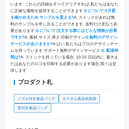
います. これらの詳細をすべてクリアすれば,私たちはあなた
に正確な価格を提供することができます.
Q について
:
5月
質
を確かめるため サンプルを貰える?
A: ストックがあれば無
料のサンプルを申し出ることができます. 送料だけ支払う必
要があります.
Q について
:
注文する際にはどんな情報が必要
ですか?
A: 素材,サイズ,厚さ,印刷デザイン
Q:無料のデザイン
サービスがありますか?
A:はい,私たちはプロのデザインチー
ムを持っています,サポート無料デザインサービス.
Q. 配達時
間は?
A: ストックを持っている場合, 10-15 日以内に, 量大ま
たはあなたのロゴを印刷する必要があります場合,我々は交
渉します
プロダクト札
ノズル付き食品バッグ
カスタム食品包装袋
窓付き食品バッグ