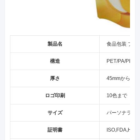
製品名
食品包装 プラ
構造
PET/PA/PE (C
厚さ
45mmから10
ロゴ印刷
10色まで
サイズ
パーソナライ
証明書
ISO,FDA,HA