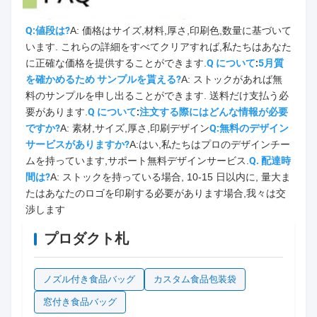
Q:値段は?
A: 価格はサイズ,材料,厚さ,印刷色,数量に基づいて
います. これらの詳細をすべてクリアすれば,私たちはあなた
に正確な価格を提供することができます.
Q について
:
5月
質
を確かめるため サンプルを貰える?
A: ストックがあれば無
料のサンプルを申し出ることができます. 送料だけ支払う必
要があります.
Q について
:
注文する際にはどんな情報が必要
ですか?
A: 素材,サイズ,厚さ,印刷デザイン
Q:無料のデザイン
サービスがありますか?
A:はい,私たちはプロのデザインチー
ムを持っています,サポート無料デザインサービス.
Q. 配達時
間は?
A: ストックを持っている場合, 10-15 日以内に, 量大ま
たはあなたのロゴを印刷する必要があります場合,我々は交
渉します
プロダクト札
ノズル付き食品バッグ
カスタム食品包装袋
窓付き食品バッグ