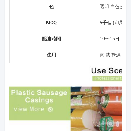
色
透明 白色また
MOQ
5千個 (印刷な
配達時間
10〜15日
使用
肉,茶,乾燥し