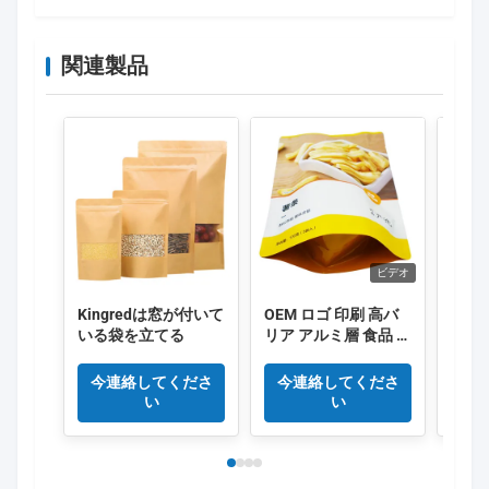
関連製品
ビデオ
Kingredは窓が付いて
OEM ロゴ 印刷 高バ
オー
いる袋を立てる
リア アルミ層 食品 梱
パッ
包袋
ック
トパ
今連絡してくださ
今連絡してくださ
今
き 
い
い
ップ