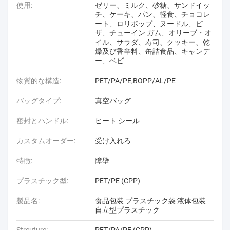
使用:
ゼリー、ミルク、砂糖、サンドイッ
チ、ケーキ、パン、軽食、チョコレ
ート、ロリポップ、ヌードル、ピ
ザ、チューイン ガム、オリーブ・オ
イル、サラダ、寿司、クッキー、乾
燥及び香辛料、缶詰食品、キャンデ
ー、ベビ
物質的な構造:
PET/PA/PE,BOPP/AL/PE
バッグタイプ:
真空バッグ
密封とハンドル:
ヒート シール
カスタムオーダー:
受け入れろ
特徴:
障壁
プラスチック型:
PET/PE (CPP)
製品名:
食品包装 プラスチック袋 液体包装
自立型プラスチック