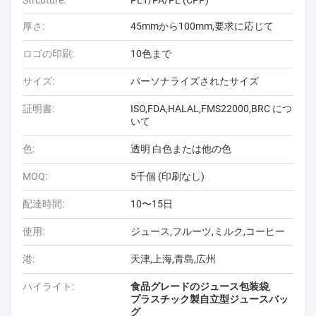
Strcuture:
PET/PA/PE (CPP)
厚さ:
45mmから100mm,要求に応じて
ロゴの印刷:
10色まで
サイズ:
パーソナライズされたサイズ
証明書:
ISO,FDA,HALAL,FMS22000,BRC につ
いて
色:
透明 白色または他の色
MOQ:
5千個 (印刷なし)
配達時間:
10〜15日
使用:
ジュース,フルーツ,ミルク,コーヒー
港:
天津,上海,青島,広州
ハイライト:
食品グレードのジュース包装袋
,
プラスチック製自立型ジュースバッ
グ