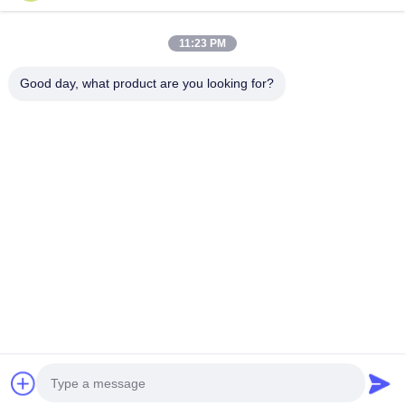
真空フードバッグ
食品包装用フィルム
11:23 PM
Good day, what product are you looking for?
NO.556 Changjiangの道、蘇州、中国
電話番号:
00-86-13952400342
メール:
sales@foodpackingmaterials.com
ホーム
製品
ビデオ
私たちについて
工場 ツアー
品質管理
お問い合わせ
ニュース
事件
プライバシーポリシー
| © 2021-2026 Suzhou Kingred Material Technology
Co.,Ltd.. . すべて 確保される権利。.