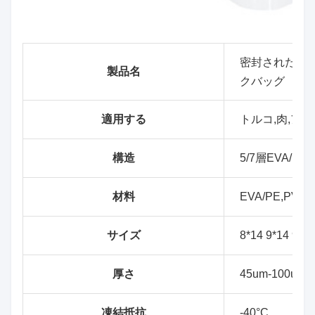
密封されたア
製品名
クバッグ
適用する
トルコ,肉,アヒ
構造
5/7層EVA/PE
材料
EVA/PE,PVDC
サイズ
8*14 9*14
厚さ
45um-100um
凍結抵抗
-40°C