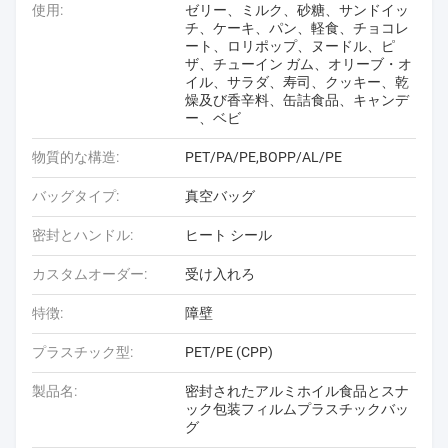
使用:
ゼリー、ミルク、砂糖、サンドイッ
チ、ケーキ、パン、軽食、チョコレ
ート、ロリポップ、ヌードル、ピ
ザ、チューイン ガム、オリーブ・オ
イル、サラダ、寿司、クッキー、乾
燥及び香辛料、缶詰食品、キャンデ
ー、ベビ
物質的な構造:
PET/PA/PE,BOPP/AL/PE
バッグタイプ:
真空バッグ
密封とハンドル:
ヒート シール
カスタムオーダー:
受け入れろ
特徴:
障壁
プラスチック型:
PET/PE (CPP)
製品名:
密封されたアルミホイル食品とスナ
ック包装フィルムプラスチックバッ
グ