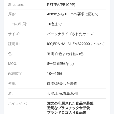
Strcuture:
PET/PA/PE (CPP)
厚さ:
45mmから100mm,要求に応じて
ロゴの印刷:
10色まで
サイズ:
パーソナライズされたサイズ
証明書:
ISO,FDA,HALAL,FMS22000 について
色:
透明 白色または他の色
MOQ:
5千個 (印刷なし)
配達時間:
10〜15日
使用:
肉,茶,乾燥した果物
港:
天津,上海,青島,広州
ハイライト:
注文の印刷された食品包装袋
,
透明なプラスチック食品袋
,
ブランドロゴ入り食品袋