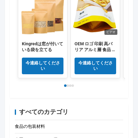
ビデオ
Kingredは窓が付いて
OEM ロゴ 印刷 高バ
オー
いる袋を立てる
リア アルミ層 食品 梱
パッ
包袋
ック
トパ
今連絡してくださ
今連絡してくださ
今
き 
い
い
ップ
すべてのカテゴリ
食品の包装材料