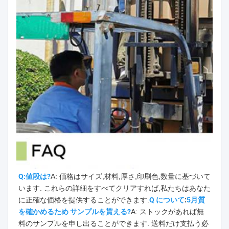
Q:値段は?
A: 価格はサイズ,材料,厚さ,印刷色,数量に基づいて
います. これらの詳細をすべてクリアすれば,私たちはあなた
に正確な価格を提供することができます.
Q について
:
5月
質
を確かめるため サンプルを貰える?
A: ストックがあれば無
料のサンプルを申し出ることができます. 送料だけ支払う必