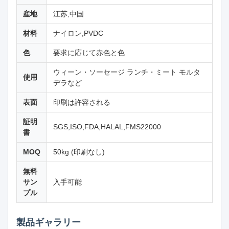
産地
江苏,中国
材料
ナイロン,PVDC
色
要求に応じて赤色と色
ウィーン・ソーセージ ランチ・ミート モルタ
使用
デラなど
表面
印刷は許容される
証明
SGS,ISO,FDA,HALAL,FMS22000
書
MOQ
50kg (印刷なし)
無料
サン
入手可能
プル
製品ギャラリー