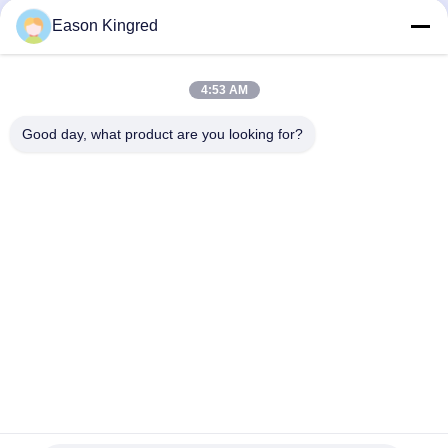
食品包装袋
Eason Kingred
真空フードバッグ
食品包装用フィルム
4:53 AM
Good day, what product are you looking for?
NO.556 Changjiangの道、蘇州、中国
電話番号:
00-86-13952400342
メール:
sales@foodpackingmaterials.com
ホーム
製品
ビデオ
私たちについて
工場 ツアー
品質管理
お問い合わせ
ニュース
事件