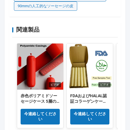
90mmの人工的なソーセージの皮
関連製品
ビデオ
ビデオ
赤色ポリアミドソー
FDAおよびHALAL認
食品
セージケース 5層の
証コラーゲンケーシ
る 
縮小ナイロンケース
ング、長さ15メート
ホッ
Co 排出 肉ソーセージ
ル/本、スモークソー
ーセ
今連絡してくださ
今連絡してくださ
今
パッケージ
セージに優れた煙透
い
い
過性