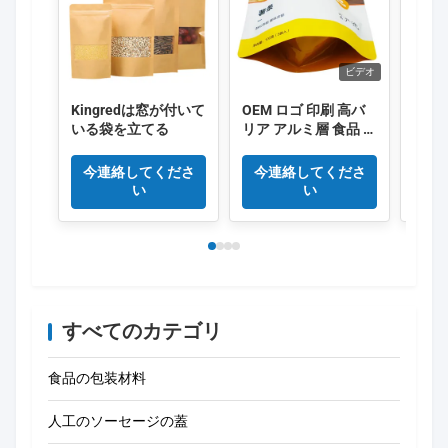
ビデオ
Kingredは窓が付いて
OEM ロゴ 印刷 高バ
オー
いる袋を立てる
リア アルミ層 食品 梱
パッ
包袋
ック
トパ
今連絡してくださ
今連絡してくださ
今
き 
い
い
ップ
すべてのカテゴリ
食品の包装材料
人工のソーセージの蓋