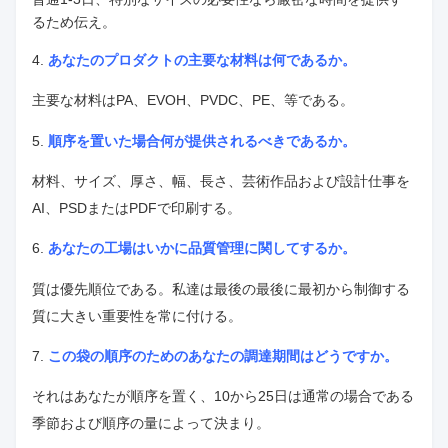
るため伝え。
4.
あなたのプロダクトの主要な材料は何であるか。
主要な材料はPA、EVOH、PVDC、PE、等である。
5.
順序を置いた場合何が提供されるべきであるか。
材料、サイズ、厚さ、幅、長さ、芸術作品
および
設計仕事を
AI、PSDまたはPDFで
印刷する
。
6.
あなたの工場はいかに品質管理に関してするか。
質は優先順位である。私達は
最後の最後に
最初から制御する
質に
大きい重要性を常に付ける。
7.
この袋の順序のためのあなたの調達期間はどうですか。
それはあなたが順序を置く、10から25日は通常の場合である
季節および順序の量によって決まり。