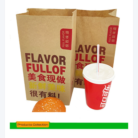
い
目
え。
厚
50-140um
±5%
1
さ
幅
100mm~1200mm
0~+10mm
2
長
顧客の条件
0~+10mm
3
さ