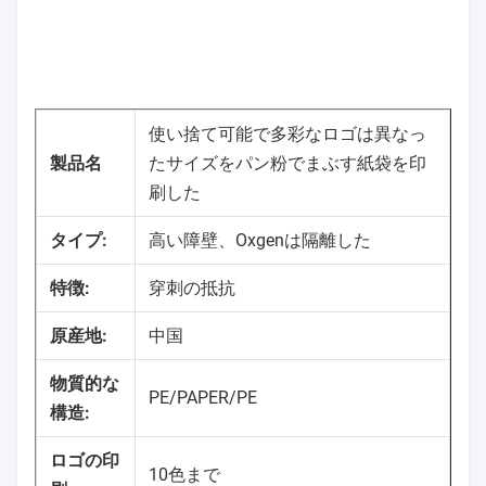
使い捨て可能で多彩なロゴは異なっ
製品名
たサイズをパン粉でまぶす紙袋を印
刷した
タイプ:
高い障壁、Oxgenは隔離した
特徴:
穿刺の抵抗
原産地:
中国
物質的な
PE/PAPER/PE
構造:
ロゴの印
10色まで