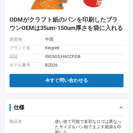
ODMがクラフト紙のパンを印刷したブラ
ウンOEMは35um-150um厚さを袋に入れる
原産地:
中国
ブランド名:
Kingred
認証:
ISO,SGS,HACCP,GB
モデル番号:
BZD26
今すぐ問い合わせる
仕様
製品名:
使い捨て可能で多彩なロゴは異なっ
たサイズをパン粉でまぶす紙袋を印
刷した