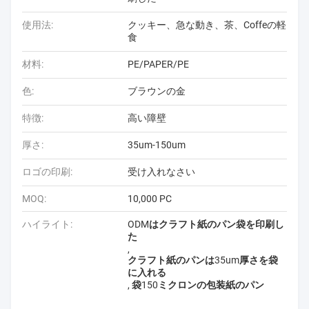
使用法:
クッキー、急な動き、茶、Coffeの軽
食
材料:
PE/PAPER/PE
色:
ブラウンの金
特徴:
高い障壁
厚さ:
35um-150um
ロゴの印刷:
受け入れなさい
MOQ:
10,000 PC
ハイライト:
ODMはクラフト紙のパン袋を印刷し
た
,
クラフト紙のパンは35um厚さを袋
に入れる
,
袋150ミクロンの包装紙のパン