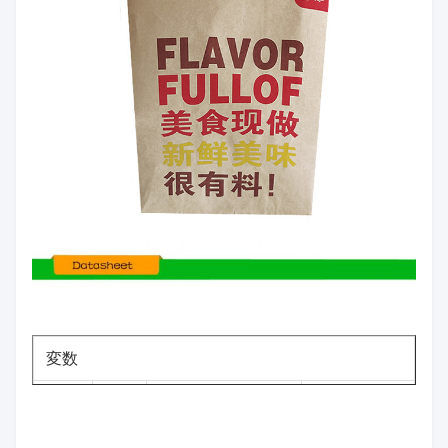
変数
い
項
サイズの範囲
許容