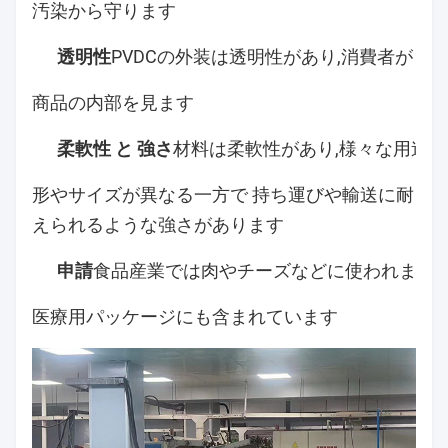
汚染から守ります
透明性
PVDCの外装は透明性があり,消費者が
商品の内部を見ます
柔軟性 と 強さ
材料は柔軟性があり,様々な用途に
形やサイズが異なる一方で 持ち運びや輸送に耐
えられるような強さがあります
申請
食品産業では肉やチーズなどに使われます
医療用パッケージにも含まれています