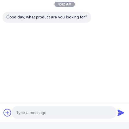
セージ キャッシング
セージケース 簡単に
ーセ
4:42 AM
裂けるストライプ
ージ
今連絡してくださ
今連絡してくださ
今
い
い
Good day, what product are you looking for?
すべてのカテゴリ
食品の包装材料
人工のソーセージの蓋
鶏肉の包装袋
コラーゲンのソーセージの皮
セルロースソーセージの殻
PVDCのソーセージ殻