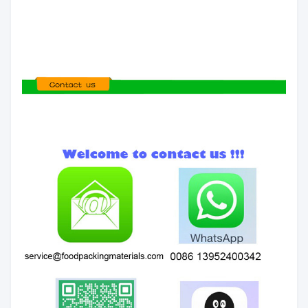
はい,確かに. ストックにサンプルがあれば,我々
は数日以内にサンプルを送信します.
もしそうでなければ,我々は交渉し,あなたの要
求に応じて生産することができます
Q2.あなたの製品は食品級ですか?
材料は全て食品品種です
Q3. 注文をする際には,何を提供すべきですか?
サイズ,厚さ,幅,長さ,印刷 ロゴ ファイル