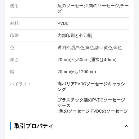
使用:
魚のソーセージ,肉のソーセージ,チー
ズ
材料:
PVDC
印刷:
内部印刷と外印刷
色:
透明性,乳白色,黄色,淡い黄色,金色
厚さ:
20umから60um (通常は40um)
幅:
20mmから1200mm
ハイライト:
高バリアPVDCソーセージキャッシ
ング
,
プラスチック製のPVDCソーセージ
ケース
,
魚のソーセージ PVDCのソーセージ
取引プロパティ