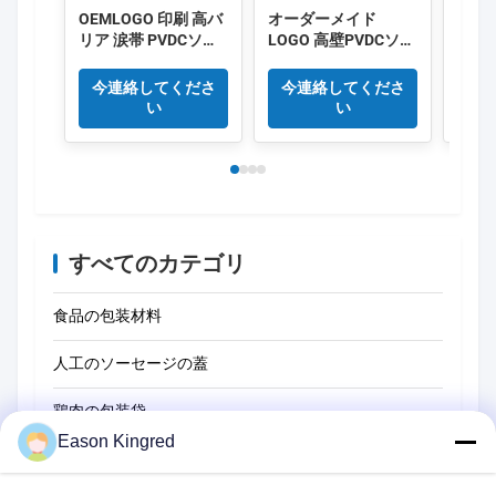
プロダクト札
Plastic film for sausages
Sausage casings film
PVDC casings for sausages
関連製品
ビデオ
ビデオ
Eason Kingred
OEMLOGO 印刷 高バ
オーダーメイド
OEM
リア 涙帯 PVDCソー
LOGO 高壁PVDCソー
色 高