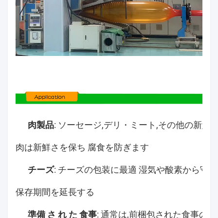
肉製品
: ソーセージ,デリ・ミート,その他の新鮮
肉は新鮮さを保ち 腐食を防ぎます
チーズ
: チーズの包装に最適 湿気や酸素から守
保存期間を延長する
準備 さ れ た 食事
: 通常は,前梱包された食事の