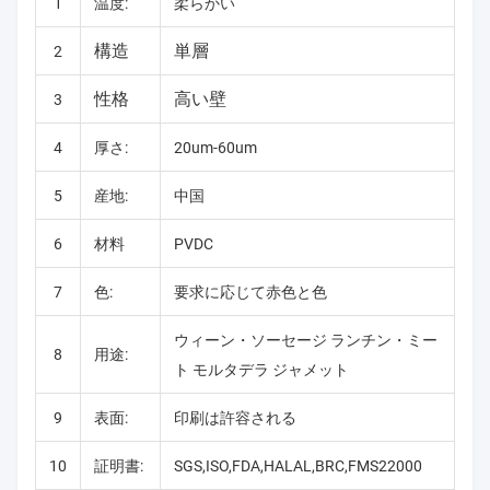
1
温度:
柔らかい
構造
単層
2
性格
高い壁
3
4
厚さ:
20um-60um
5
産地:
中国
6
材料
PVDC
7
色:
要求に応じて赤色と色
ウィーン・ソーセージ ランチン・ミー
8
用途:
ト モルタデラ ジャメット
9
表面:
印刷は許容される
10
証明書:
SGS,ISO,FDA,HALAL,BRC,FMS22000