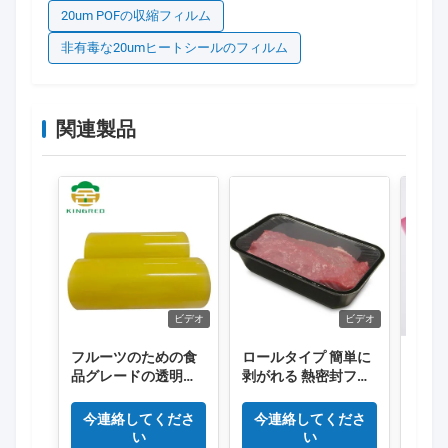
20um POFの収縮フィルム
非有毒な20umヒートシールのフィルム
関連製品
ビデオ
ビデオ
フルーツのための食
ロールタイプ 簡単に
ロール
品グレードの透明色
剥がれる 熱密封フィ
塩化
PVCフィルム
ルム 高壁防霧フィル
のラ
ム 新鮮食品用
10の
今連絡してくださ
今連絡してくださ
今
い
い