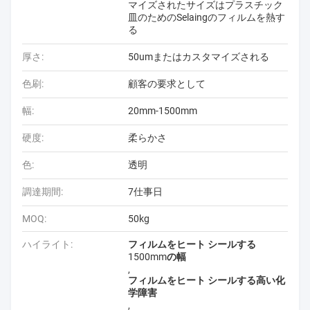
マイズされたサイズはプラスチック
皿のためのSelaingのフィルムを熱す
る
厚さ:
50umまたはカスタマイズされる
色刷:
顧客の要求として
幅:
20mm-1500mm
硬度:
柔らかさ
色:
透明
調達期間:
7仕事日
MOQ:
50kg
ハイライト:
フィルムをヒート シールする
1500mmの幅
,
フィルムをヒート シールする高い化
学障害
,