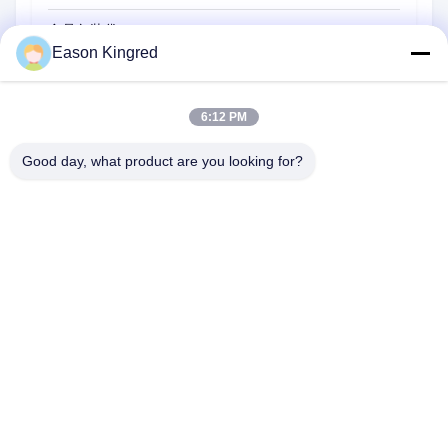
食品包装袋
Eason Kingred
真空フードバッグ
食品包装用フィルム
6:12 PM
Good day, what product are you looking for?
NO.556 Changjiangの道、蘇州、中国
電話番号:
00-86-13952400342
メール:
sales@foodpackingmaterials.com
ホーム
製品
ビデオ
私たちについて
工場 ツアー
品質管理
お問い合わせ
ニュース
事件