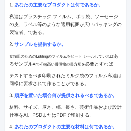
1.
あなたの主要なプロダクトは何であるか。
私達はプラスチック フィルム、ポリ袋、ソーセージ
の皮、ラベル等のような適用範囲が広いパッキングの
製造者、である。
2.
サンプルを提供するか。
あ
食糧皿のためのLiddingのフィルムを
ヒート シールしていれば
るサンプル
必要とすれば
Anti-Fog高い透明物の長方形を
テストするべき
印刷されたミルク袋の
フィルム私達は
同様に要求されて作ることができる。
3.
順序を置いた場合何が提供されるべきであるか。
材料、サイズ、厚さ、幅、長さ、芸術作品および設計
仕事をAI、PSDまたはPDFで印刷する。
4.
あなたのプロダクトの主要な材料は何であるか。