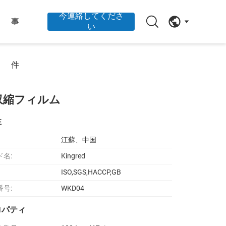
今連絡してくださ
事
い
件
F収縮フィルム
性
江蘇、中国
ド名:
Kingred
ISO,SGS,HACCP,GB
番号:
WKD04
ロパティ