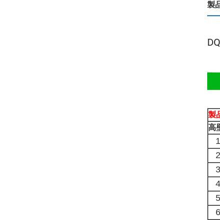
製
D
製
高