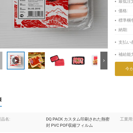
最低注
価格:
標準梱包
納期:
支払い
補給能力
今
様
製品名:
DQ PACK カスタム印刷された熱密
工業用
封 PVC POF収縮フィルム