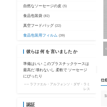
自然なソーセージの皮
(5)
食品包装袋
(82)
真空フードバッグ
(22)
食品包装用フィルム
(39)
彼らは 何 を 言いました か
準備はいい このプラスチックケースは
最高だ 壊れないし 柔軟で ソーセージ
にぴったり
仕
—— ラファエル・アルフォンソ・ダザ・ラミ
レス
認証