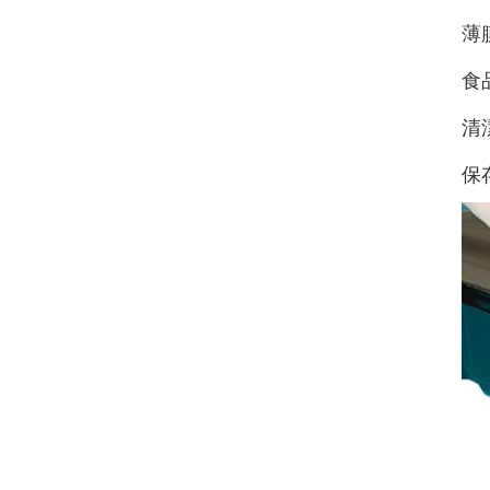
薄
食
清
保