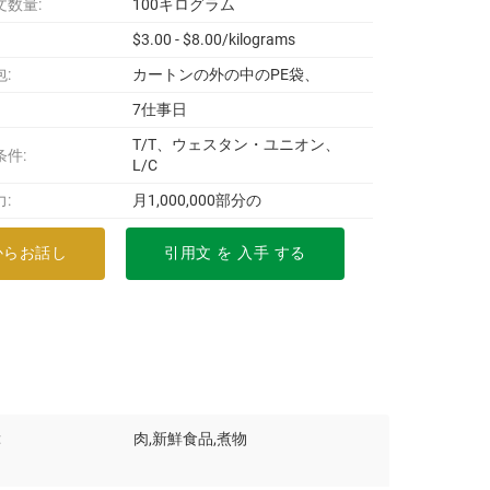
文数量:
100キログラム
$3.00 - $8.00/kilograms
:
カートンの外の中のPE袋、
7仕事日
T/T、ウェスタン・ユニオン、
条件:
L/C
:
月1,000,000部分の
からお話し
引用文 を 入手 する
:
肉,新鮮食品,煮物