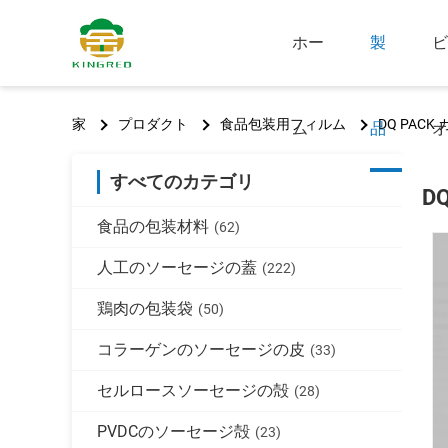
ホー
製
ビ
家
プロダクト
食品包装用フィルム
DQ PAC
ム
品
オ
すべてのカテゴリ
D
食品の包装材料
(62)
人工のソーセージの蓋
(222)
鶏肉の包装袋
(50)
コラーゲンのソーセージの皮
(33)
セルロースソーセージの殻
(28)
PVDCのソーセージ殻
(23)