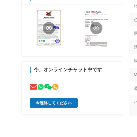
材
色
硬
熱
厚
今、オンラインチャット中です
M
港
今連絡してください