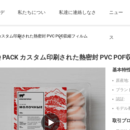
デ
私たちについ
私達に連絡しなさ
ニュー
K カスタム印刷された熱密封 PVC POF収縮フィルム
て
い
ス
Q PACK カスタム印刷された熱密封 PVC PO
基本特
原産地:
ブラン
認証:
モデル
取引プ