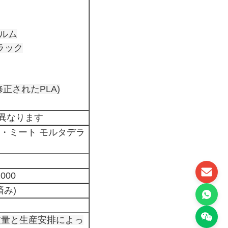
ィルム
Eラック
A+修正されたPLA)
異なります
・ミート モルタデラ
000
済み)
注文量と生産安排によっ