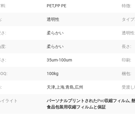
料:
PET,PP PE
特徴:
:
透明性
タイプ
さ:
柔らかい
透明性
度:
柔らかい
長さ:
さ:
35um-100um
印刷:
OQ:
100kg
梱包:
:
天津,上海,青島,広州
受渡し
ハイライト
パーソナルプリントされたPvc収縮フィルム
,
食品包装用収縮フィルムと保証