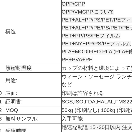
OPP/CPP
OPP/VMCPPについて
PET+AL+PP/PS/PET/PEフ
PET+AL+PP/PE/PS/PET/P
7
構造
PET+PP/PS/PEフィルム
PET+NY+PP/PS/PEフィルム
PLA+MODIFIED PLA (PL
PE+PVA+PE
8
熱密封温度
カップの材料と環境によって
ウィーン・ソーセージ ランチ
9
用途:
など
0
表面:
印刷は許容される
1
証明書:
SGS,ISO,FDA,HALAL,FMS22
2
MOQ
50kg (印刷なし) 100kg (印刷
3
無料サンプル:
入手可能
迅速な配達 15~30日以内 
4
配達時間