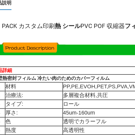
品説明
Q PACK カスタム印刷
熱
シール
PVC POF 収縮器
フ
品詳細
壁熱密封フィルム 冷たい肉のためのカバーフィルム
1
材料
PP,PE,EVOH,PET,PS,PVA
2
治療法:
多層複合材料,共圧
3
タイプ:
ロール
4
厚さ:
45um-160um
5
色
透明でカラーフル
6
熱度
高透明性