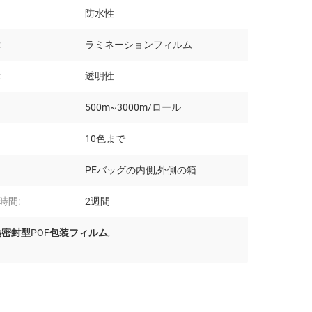
防水性
:
ラミネーションフィルム
:
透明性
500m~3000m/ロール
10色まで
PEバッグの内側,外側の箱
時間:
2週間
熱密封型POF包装フィルム
,