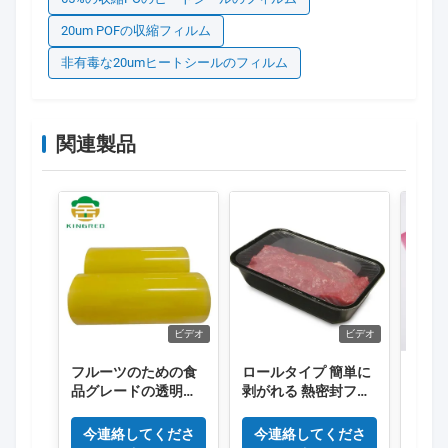
20um POFの収縮フィルム
非有毒な20umヒートシールのフィルム
関連製品
ビデオ
ビデオ
フルーツのための食
ロールタイプ 簡単に
ロール
品グレードの透明色
剥がれる 熱密封フィ
塩化
PVCフィルム
ルム 高壁防霧フィル
のラ
ム 新鮮食品用
10の
今連絡してくださ
今連絡してくださ
今