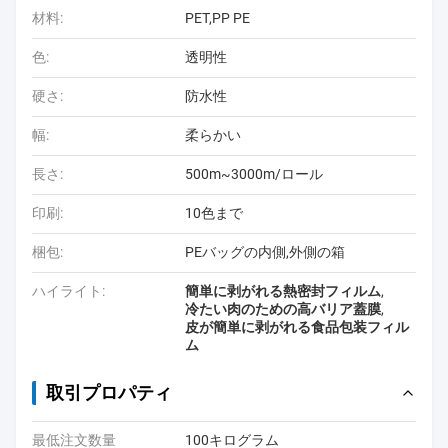
材料:
PET,PP PE
色:
透明性
硬さ:
防水性
幅:
柔らかい
長さ:
500m~3000m/ロール
印刷:
10色まで
梱包:
PEバッグの内側,外側の箱
ハイライト:
簡単に剥がれる熱密封フィルム
,
冷たい肉のための高バリア蓋膜
,
皮が簡単に剥がれる食品包装フィル
ム
取引プロパティ
最低注文数量
100キログラム