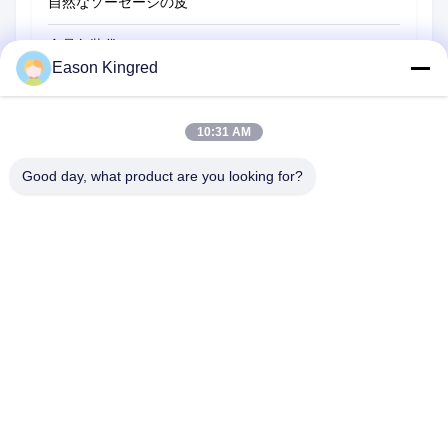
自然なソーセージの皮
食品包装袋
Eason Kingred
真空フードバッグ
食品包装用フィルム
10:31 AM
Good day, what product are you looking for?
NO.556 Changjiangの道、蘇州、中国
電話番号:
00-86-13952400342
メール:
sales@foodpackingmaterials.com
ホーム
製品
ビデオ
私たちについて
工場 ツアー
品質管理
お問い合わせ
ニュース
事件