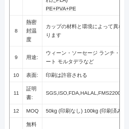
れたPLA)
PE+PVA+PE
熱密
カップの材料と環境によって異な
8
封温
ります
度
ウィーン・ソーセージ ランチ・ミ
9
用途:
ート モルタデラなど
10
表面:
印刷は許容される
証明
11
SGS,ISO,FDA,HALAL,FMS22000
書:
12
MOQ
50kg (印刷なし) 100kg (印刷済み)
無料