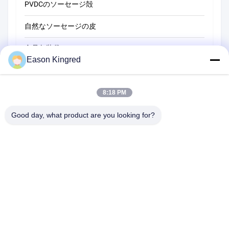
PVDCのソーセージ殻
自然なソーセージの皮
食品包装袋
Eason Kingred
真空フードバッグ
食品包装用フィルム
8:18 PM
Good day, what product are you looking for?
NO.556 Changjiangの道、蘇州、中国
電話番号:
00-86-13952400342
メール:
sales@foodpackingmaterials.com