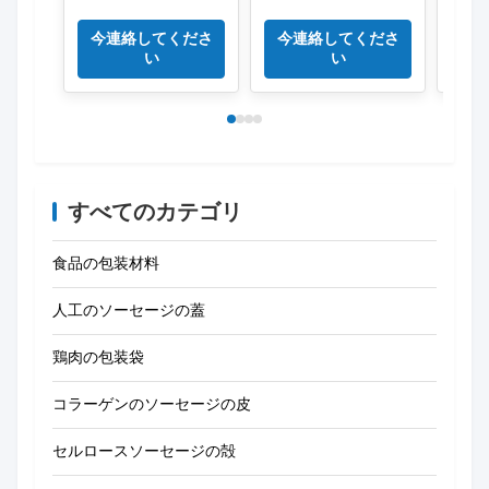
PVCフィルム
ルム 高壁防霧フィル
のラ
ム 新鮮食品用
10の
今連絡してくださ
今連絡してくださ
今
い
い
すべてのカテゴリ
食品の包装材料
人工のソーセージの蓋
鶏肉の包装袋
コラーゲンのソーセージの皮
セルロースソーセージの殻