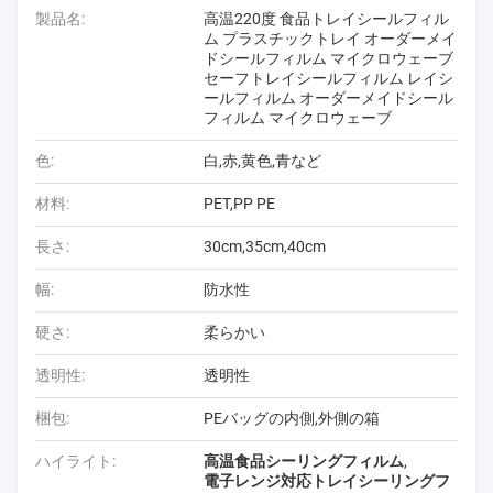
製品名:
高温220度 食品トレイシールフィル
ム プラスチックトレイ オーダーメイ
ドシールフィルム マイクロウェーブ
セーフトレイシールフィルム レイシ
ールフィルム オーダーメイドシール
フィルム マイクロウェーブ
色:
白,赤,黄色,青など
材料:
PET,PP PE
長さ:
30cm,35cm,40cm
幅:
防水性
硬さ:
柔らかい
透明性:
透明性
梱包:
PEバッグの内側,外側の箱
ハイライト:
高温食品シーリングフィルム
,
電子レンジ対応トレイシーリングフ