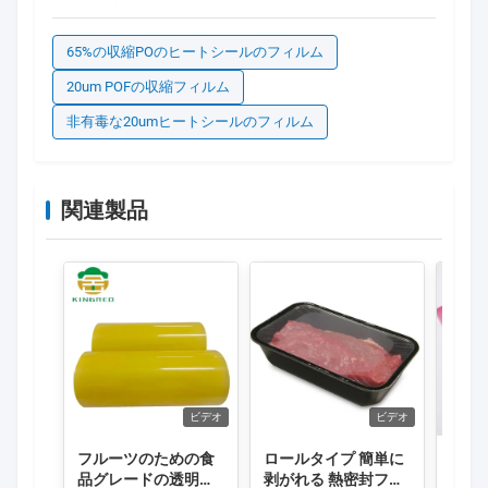
65%の収縮POのヒートシールのフィルム
20um POFの収縮フィルム
非有毒な20umヒートシールのフィルム
関連製品
ビデオ
ビデオ
フルーツのための食
ロールタイプ 簡単に
ロール
品グレードの透明色
剥がれる 熱密封フィ
塩化