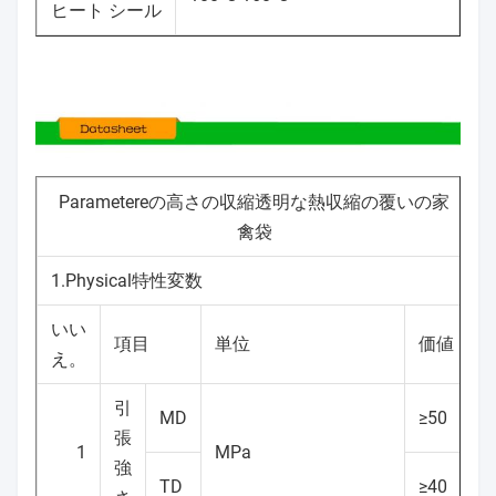
ヒート シール
Parametereの高さの収縮透明な熱収縮の覆いの家
禽袋
1.Physical特性変数
いい
項目
単位
価値
え。
引
MD
≥50
張
1
MPa
強
TD
≥40