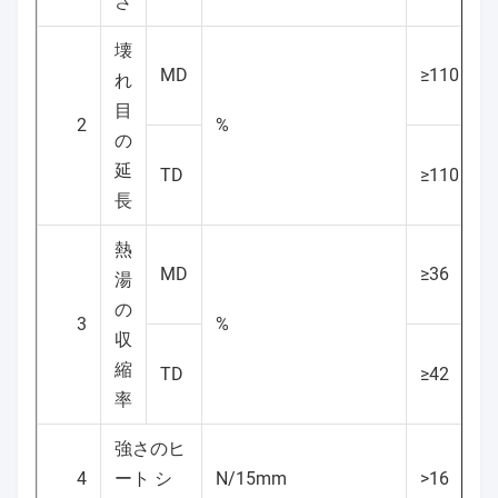
さ
壊
MD
≥110
れ
目
2
%
の
延
TD
≥110
長
熱
MD
≥36
湯
の
3
%
収
縮
TD
≥42
率
強さのヒ
4
ート シ
N/15mm
>16