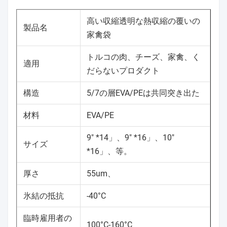
高い収縮透明な熱収縮の覆いの
製品名
家禽袋
トルコの肉、チーズ、家禽、く
適用
だらないプロダクト
構造
5/7の層EVA/PEは共同突き出た
材料
EVA/PE
9" *14」、9" *16」、10"
サイズ
*16」、等。
厚さ
55um、
氷結の抵抗
-40°C
臨時雇用者の
100°C-160°C