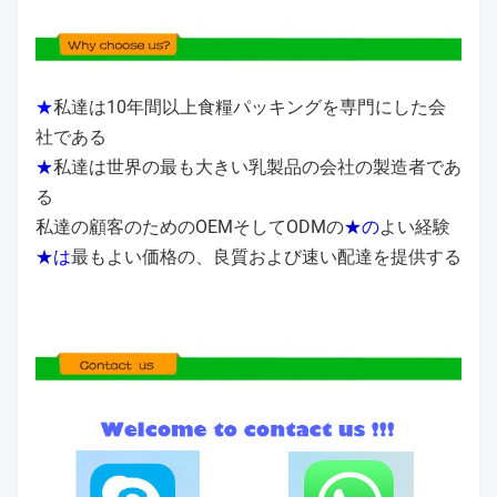
★
私達は10年間以上食糧パッキングを専門にした会
社である
★
私達は世界の最も大きい乳製品の会社の製造者であ
る
私達の顧客のためのOEMそしてODMの
★の
よい経験
★は
最もよい価格の、良質および速い配達を提供する