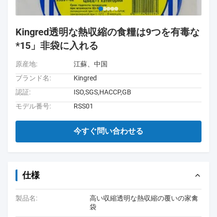
Kingred透明な熱収縮の食糧は9つを有毒な
*15」非袋に入れる
原産地:
江蘇、中国
ブランド名:
Kingred
認証:
ISO,SGS,HACCP,GB
モデル番号:
RSS01
今すぐ問い合わせる
仕様
製品名:
高い収縮透明な熱収縮の覆いの家禽
袋