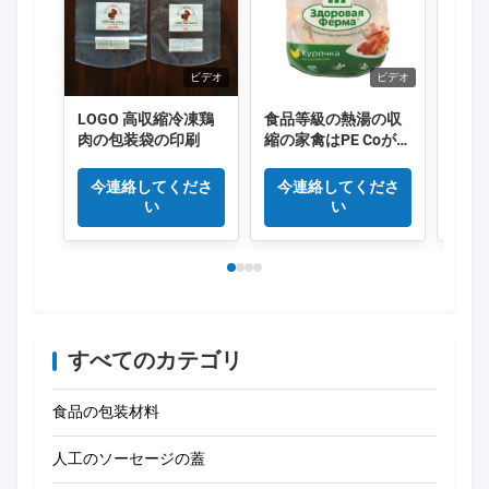
ビデオ
ビデオ
LOGO 高収縮冷凍鶏
食品等級の熱湯の収
OE
肉の包装袋の印刷
縮の家禽はPE Coが突
小袋
き出した50um 55um
装袋
エヴァを袋に入れる
今連絡してくださ
今連絡してくださ
今
い
い
すべてのカテゴリ
食品の包装材料
人工のソーセージの蓋