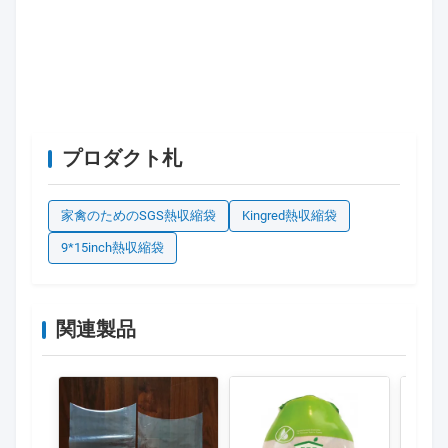
プロダクト札
家禽のためのSGS熱収縮袋
Kingred熱収縮袋
9*15inch熱収縮袋
関連製品