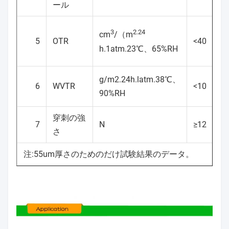
ール
3
2.24
cm
/（m
5
OTR
<40
h.1atm.23℃、65%RH
g/m2.24h.latm.38℃、
6
WVTR
<10
90%RH
穿刺の強
7
N
≥12
さ
注:55um厚さのためのだけ試験結果のデータ。