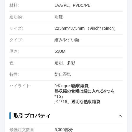
材料:
EVA/PE、PVDC/PE
透明物:
明確
サイズ:
225mm*375mm （9inch*15inch）
タイプ:
縮みやすい熱-
厚さ:
55UM
色:
透明、多彩
特性:
防止湿気
ハイライト:
">
Kingred熱収縮袋
,
熱収縮の食糧は袋に入れる9つを
*15」
,
9" *15」透明な熱収縮袋
取引プロパティ
最低注文数量
5,000部分