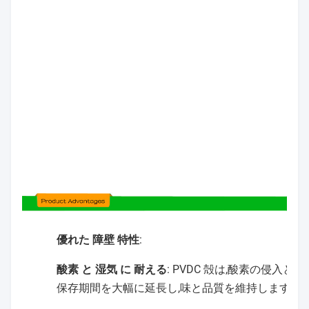
優れた 障壁 特性
:
酸素 と 湿気 に 耐える
: PVDC 殻は,酸素の侵入
保存期間を大幅に延長し,味と品質を維持します.