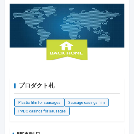
プロダクト札
Plastic film for sausages
Sausage casings film
PVDC casings for sausages