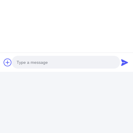
すべてのカテゴリ
食品の包装材料
人工のソーセージの蓋
鶏肉の包装袋
コラーゲンのソーセージの皮
セルロースソーセージの殻
PVDCのソーセージ殻
自然なソーセージの皮
Photo
食品包装袋
Video Call
真空フードバッグ
Audio Call
食品包装用フィルム