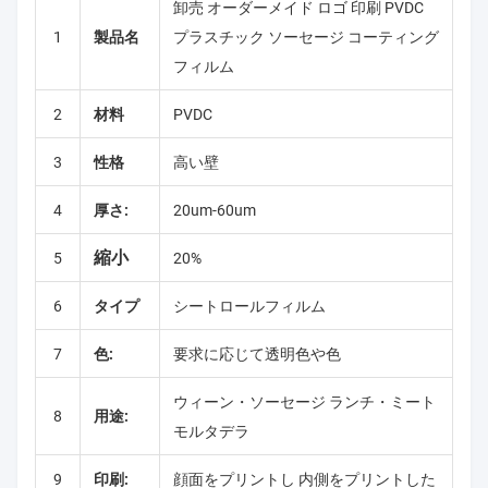
卸売 オーダーメイド ロゴ 印刷 PVDC
1
製品名
プラスチック ソーセージ コーティング
フィルム
2
材料
PVDC
3
性格
高い壁
4
厚さ:
20um-60um
縮小
5
20%
6
タイプ
シートロールフィルム
7
色:
要求に応じて透明色や色
ウィーン・ソーセージ ランチ・ミート
8
用途:
モルタデラ
9
印刷:
顔面をプリントし 内側をプリントした