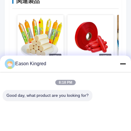
関連製品
ビデオ
ビデオ
Eason Kingred
OEMLOGO 印刷 高バ
オーダーメイド
OEM
リア 涙帯 PVDCソー
LOGO 高壁PVDCソー
色 高
セージ キャッシング
セージケース 簡単に
ーセ
8:18 PM
裂けるストライプ
ージ
今連絡してくださ
今連絡してくださ
今
い
い
Good day, what product are you looking for?