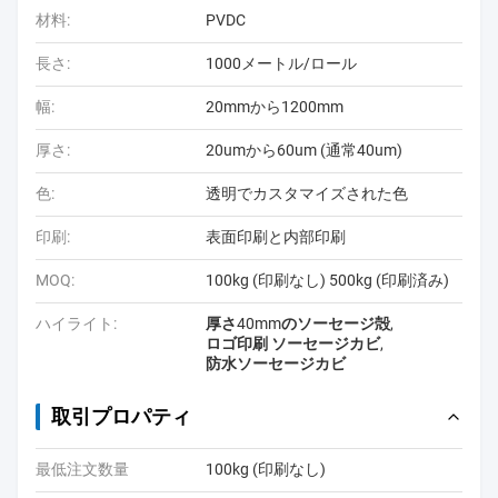
材料:
PVDC
長さ:
1000メートル/ロール
幅:
20mmから1200mm
厚さ:
20umから60um (通常40um)
色:
透明でカスタマイズされた色
印刷:
表面印刷と内部印刷
MOQ:
100kg (印刷なし) 500kg (印刷済み)
ハイライト:
厚さ40mmのソーセージ殻
,
ロゴ印刷 ソーセージカビ
,
防水ソーセージカビ
取引プロパティ
最低注文数量
100kg (印刷なし)