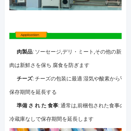
肉製品
: ソーセージ,デリ・ミート,その他の新鮮
肉は新鮮さを保ち 腐食を防ぎます
チーズ
: チーズの包装に最適 湿気や酸素から守
保存期間を延長する
準備 さ れ た 食事
: 通常は,前梱包された食事の
冷蔵庫なしで保存期間を延長します