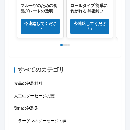
フルーツのための食
ロールタイプ 簡単に
ロール
品グレードの透明色
剥がれる 熱密封フィ
塩化
PVCフィルム
ルム 高壁防霧フィル
のラ
ム 新鮮食品用
10の
今連絡してくださ
今連絡してくださ
今
い
い
すべてのカテゴリ
食品の包装材料
人工のソーセージの蓋
鶏肉の包装袋
コラーゲンのソーセージの皮