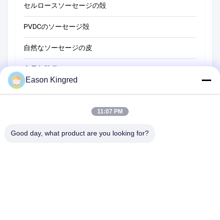
セルロースソーセージの殻
PVDCのソーセージ殻
自然なソーセージの皮
食品包装袋
Eason Kingred
真空フードバッグ
食品包装用フィルム
11:07 PM
Good day, what product are you looking for?
NO.556 Changjiangの道、蘇州、中国
電話番号:
00-86-13952400342
メール:
sales@foodpackingmaterials.com