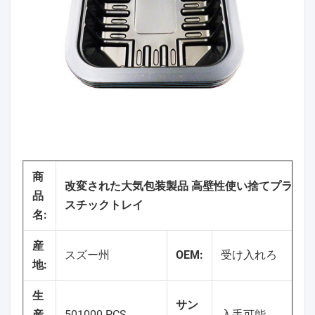
商
改変された大気包装製品 高壁性使い捨てプラ
品
スチックトレイ
名:
産
スズー州
OEM:
受け入れろ
地:
生
サン
産
501000 PCS
入手可能