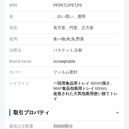
材料:
PP,PET,CPET,PS
色:
、白い黒い、透明
形状:
長方形、円形、正方形
使用:
食べ物,肉,魚,野菜
治療法:
バスケット,注射
Brand name:
Acceeptable
カバー:
フィルム密封
ハイライト:
一回用食品用トレイ 40mm深さ
,
MAP食品包装用トレイ 60mm
,
改造された大気包装用使い捨てトレ
イ
取引プロパティ
最低注文数量
50000部分