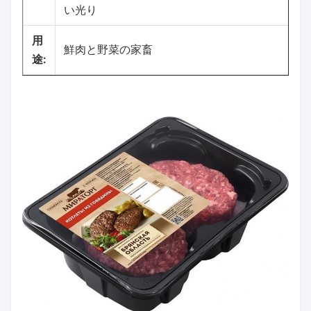
い光り
用
鮮肉と野菜の家畜
途: