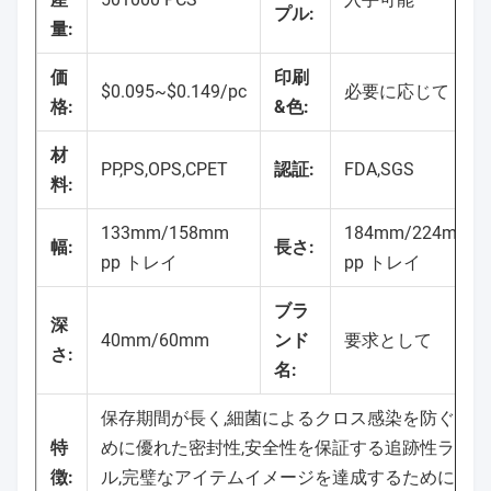
プル:
量:
価
印刷
$0.095~$0.149/pc
必要に応じて
格:
&色:
材
PP,PS,OPS,CPET
認証:
FDA,SGS
料:
133mm/158mm
184mm/224mm
幅:
長さ:
pp トレイ
pp トレイ
ブラ
深
40mm/60mm
ンド
要求として
さ:
名:
保存期間が長く,細菌によるクロス感染を防ぐた
特
めに優れた密封性,安全性を保証する追跡性ラベ
徴:
ル,完璧なアイテムイメージを達成するために高