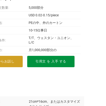
文数量:
5,000部分
USD 0.02-0.15/piece
:
PEの中、外のカートン
10-15仕事日
T/T、ウェスタン・ユニオン、
条件:
L/C
:
月1,000,000部分の
からお話し
引用文 を 入手 する
:
21cm*16cm、またはカスタマイズ