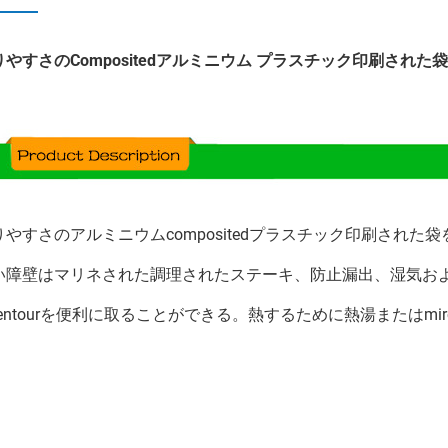
りやすさのCompositedアルミニウム プラスチック印刷され
りやすさのアルミニウムcompositedプラスチック印刷され
い障壁はマリネされた調理されたステーキ、防止漏出、湿気お
hentourを便利に取ることができる。熱するために熱湯またはmi