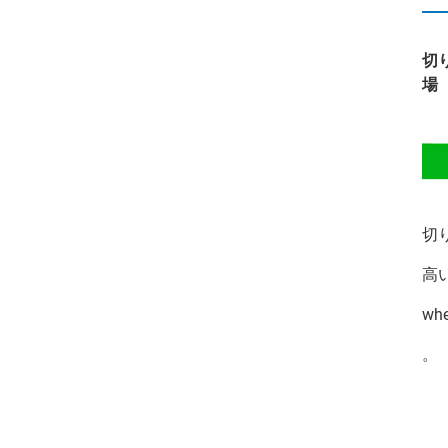
切
場
切
高
w
。