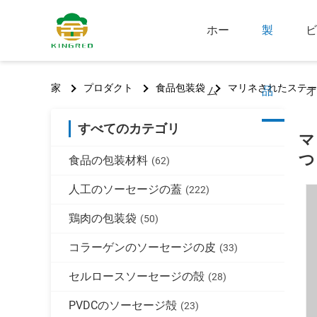
ホー
製
ビ
家
プロダクト
食品包装袋
マリネされたステーキ
ム
品
オ
すべてのカテゴリ
マ
つ
食品の包装材料
(62)
人工のソーセージの蓋
(222)
鶏肉の包装袋
(50)
コラーゲンのソーセージの皮
(33)
セルロースソーセージの殻
(28)
PVDCのソーセージ殻
(23)