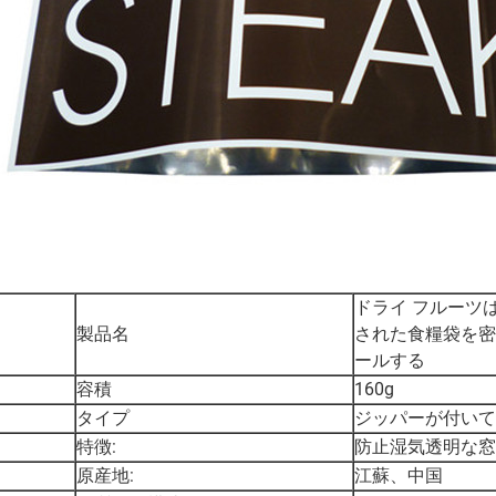
ドライ フルーツ
製品名
された食糧袋を密
ールする
容積
160g
タイプ
ジッパーが付いて
特徴:
防止湿気透明な窓
原産地:
江蘇、中国