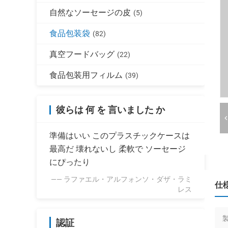
自然なソーセージの皮
(5)
食品包装袋
(82)
真空フードバッグ
(22)
食品包装用フィルム
(39)
彼らは 何 を 言いました か
準備はいい このプラスチックケースは
最高だ 壊れないし 柔軟で ソーセージ
にぴったり
—— ラファエル・アルフォンソ・ダザ・ラミ
仕
レス
認証