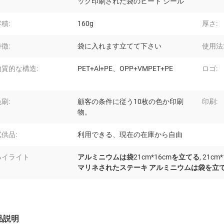
ック印刷された袋のヒート シール
積:
160g
厚さ:
徴:
袋に入れます立てて下さい
使用法
物質的な構造:
PET+Al+PE、OPP+VMPET+PE
ロゴ:
刷:
顧客の条件に従う10枚の色か印刷
印刷:
物。
試供品:
利用できる、現在の在庫から自由
ハイライト
アルミニウムは袋21cm*16cmを立てる
,
21c
マリネされたステーキ アルミニウムは袋を立
品説明