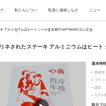
デ
私たちについ
私達に連絡しなさ
ニュー
 アルミニウムはヒート シールする袋21cm*16cmの上に立つ
て
い
ス
リネされたステーキ アルミニウムはヒート シ
基本特
原産地:
ブラン
認証:
モデル
取引プ