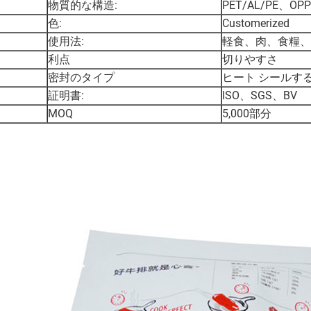
物質的な構造:
PET/AL/PE、OPP
色:
Customerized
使用法:
軽食、肉、食糧、
利点
切りやすさ
密封のタイプ
ヒート シールす
証明書:
ISO、SGS、BV
MOQ
5,000部分