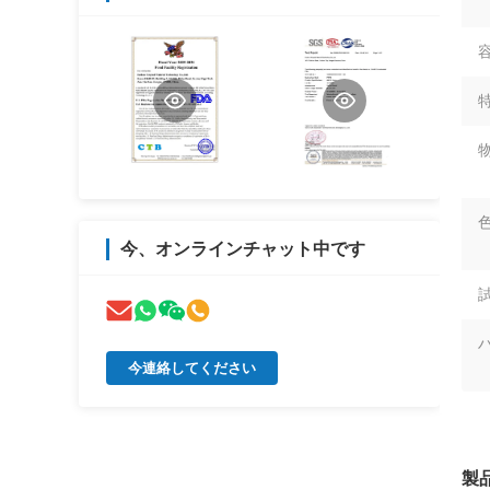
容
特
色
今、オンラインチャット中です
今連絡してください
製