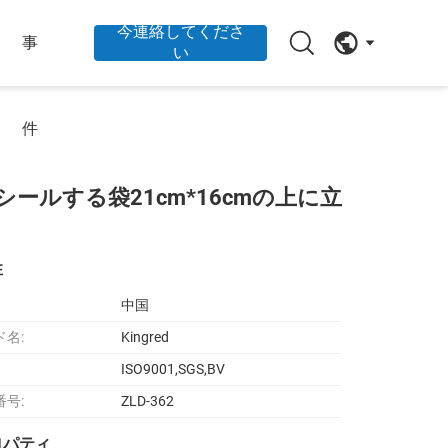
今連絡してくださ
事
い
件
ールする袋21cm*16cmの上に立
性
中国
ド名:
Kingred
ISO9001,SGS,BV
番号:
ZLD-362
ロパティ