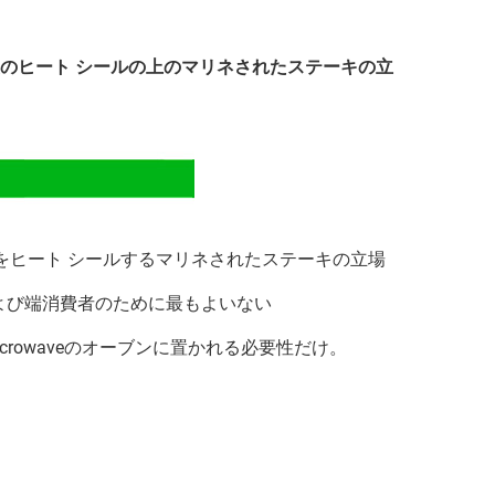
た袋のヒート シールの上のマリネされたステーキの立
た袋をヒート シールするマリネされたステーキの立場
よび端消費者のために最もよいない
rcrowaveのオーブンに置かれる必要性だけ。