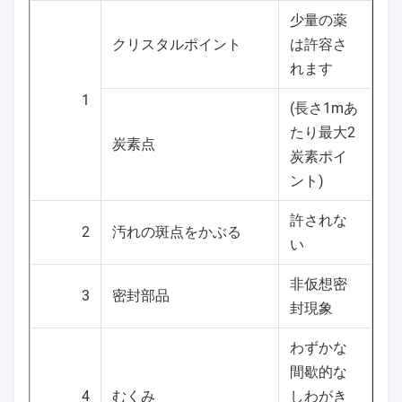
少量の薬
クリスタルポイント
は許容さ
れます
1
(長さ1mあ
たり最大2
炭素点
炭素ポイ
ント)
許されな
2
汚れの斑点をかぶる
い
非仮想密
3
密封部品
封現象
わずかな
間歇的な
4
むくみ
しわがき