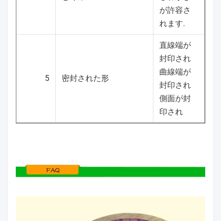
が許容さ
れます.
直線端が
封印され
曲線端が
5
密封された形
封印され
側面が封
印され