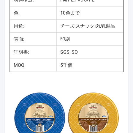
色:
10色まで
用途:
チーズ,スナック,肉,乳製品
表面:
印刷
証明書:
SGS,ISO
MOQ
5千個