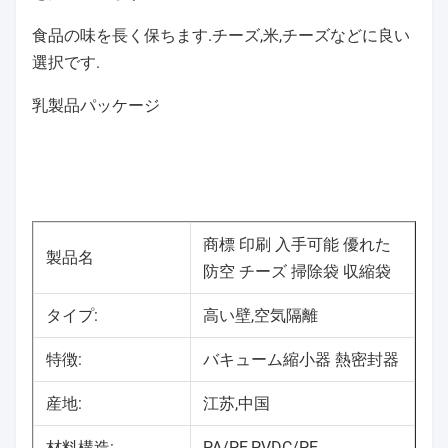
食品の味を長く保ちます.チーズ,米,チーズなどに良い
選択です.
乳製品パッケージ
商標 印刷 入手可能 優れた
製品名
防空 チーズ 掃除袋 収縮袋
タイプ:
高い壁,空気隔離
特徴:
バキューム縮小器 熱密封器
産地:
江苏,中国
材料構造:
PA/PE,PVDC/PE