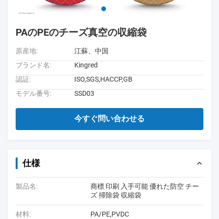
PAのPEのチーズ真空の収縮袋
原産地:
江蘇、中国
ブランド名:
Kingred
認証:
ISO,SGS,HACCP,GB
モデル番号:
SSD03
今すぐ問い合わせる
仕様
製品名:
商標 印刷 入手可能 優れた防空 チー
ズ 掃除袋 収縮袋
材料:
PA/PE,PVDC