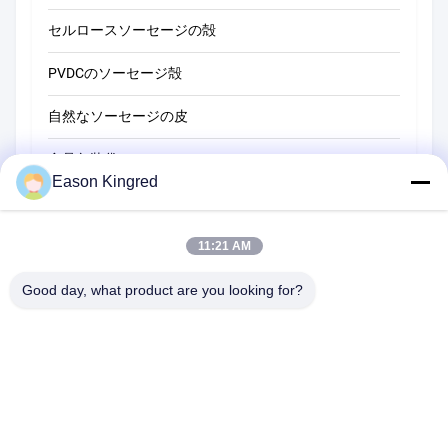
セルロースソーセージの殻
PVDCのソーセージ殻
自然なソーセージの皮
食品包装袋
Eason Kingred
真空フードバッグ
食品包装用フィルム
11:21 AM
Good day, what product are you looking for?
NO.556 Changjiangの道、蘇州、中国
電話番号:
00-86-13952400342
メール:
sales@foodpackingmaterials.com