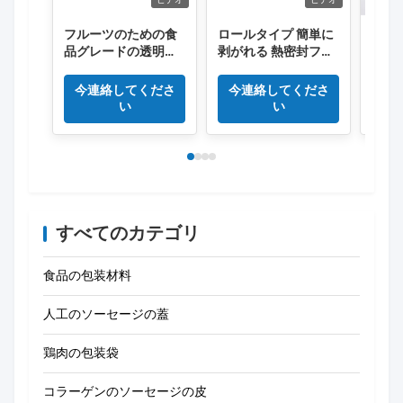
フルーツのための食
ロールタイプ 簡単に
ロール
品グレードの透明色
剥がれる 熱密封フィ
塩化
PVCフィルム
ルム 高壁防霧フィル
のラ
ム 新鮮食品用
10の
今連絡してくださ
今連絡してくださ
今
い
い
すべてのカテゴリ
食品の包装材料
人工のソーセージの蓋
鶏肉の包装袋
コラーゲンのソーセージの皮