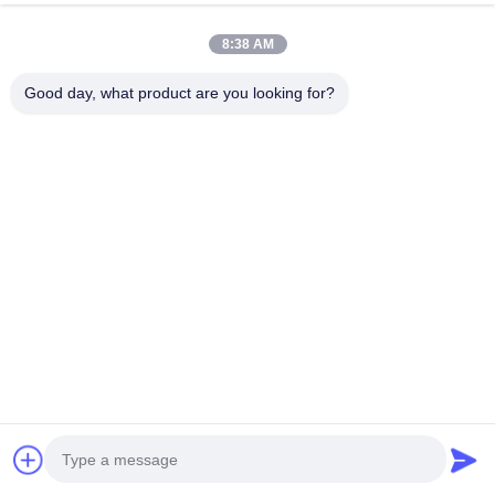
真空フードバッグ (22)
8:38 AM
食品包装用フィルム (39)
Good day, what product are you looking for?
NO.556 Changjiangの道、蘇州、中国
電話番号:
00-86-13952400342
メール:
sales@foodpackingmaterials.com
ホーム
製品
ビデオ
私たちについて
工場 ツアー
品質管理
お問い合わせ
ニュース
事件
プライバシーポリシー
| © 2021-2026 Suzhou Kingred Material Technology
Co.,Ltd.. . すべて 確保される権利。.