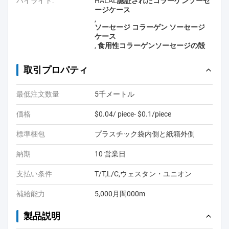
ハイライト:
HALAL認証されたコラーゲンソーセ
ージケース
,
ソーセージ コラーゲン ソーセージ
ケース
,
食用性コラーゲンソーセージの殻
取引プロパティ
最低注文数量
5千メートル
価格
$0.04/ piece- $0.1/piece
標準梱包
プラスチック袋内側と紙箱外側
納期
10 営業日
支払い条件
T/T,L/C,ウェスタン・ユニオン
補給能力
5,000月間000m
製品説明