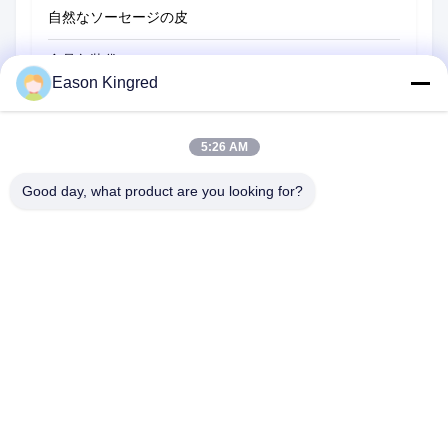
自然なソーセージの皮
食品包装袋
Eason Kingred
真空フードバッグ
食品包装用フィルム
5:26 AM
Good day, what product are you looking for?
NO.556 Changjiangの道、蘇州、中国
電話番号:
00-86-13952400342
メール:
sales@foodpackingmaterials.com
ホーム
製品
ビデオ
私たちについて
工場 ツアー
品質管理