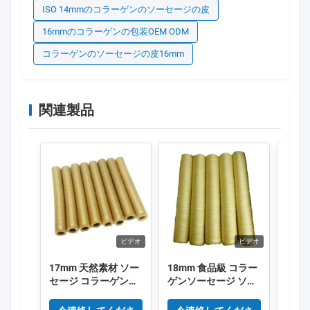
ISO 14mmのコラーゲンのソーセージの皮
16mmのコラーゲンの包装OEM ODM
コラーゲンのソーセージの皮16mm
関連製品
ビデオ
ビデオ
17mm 天然素材 ソー
18mm 食品級 コラー
肉の
セージ コラーゲンケ
ゲンソーセージ ソー
サイズ
ース OEM
セージ ソーセージ ソ
34
ーセージ ソーセージ
ラー