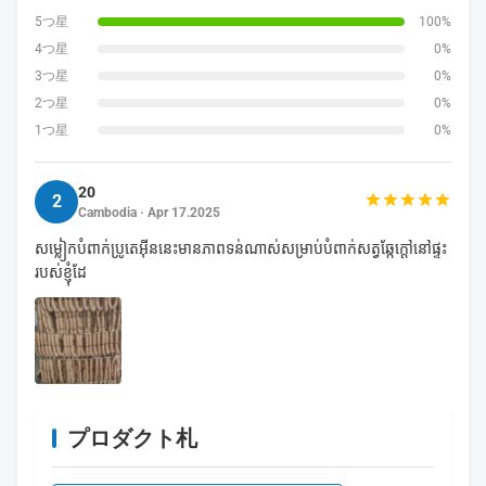
5つ星
100%
4つ星
0%
3つ星
0%
2つ星
0%
1つ星
0%
20
2
Cambodia · Apr 17.2025
សម្លៀកបំពាក់ប្រូតេអ៊ីននេះមានភាពទន់ណាស់សម្រាប់បំពាក់សត្វឆ្កែក្តៅនៅផ្ទះ
របស់ខ្ញុំដែ
プロダクト札