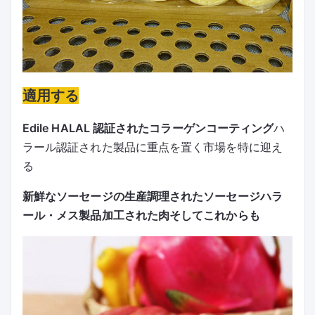
適用する
Edile HALAL 認証されたコラーゲンコーティング
ハ
ラール認証された製品に重点を置く市場を特に迎え
る
新鮮なソーセージの生産
調理されたソーセージ
ハラ
ール・メス製品
加工された肉
そしてこれからも