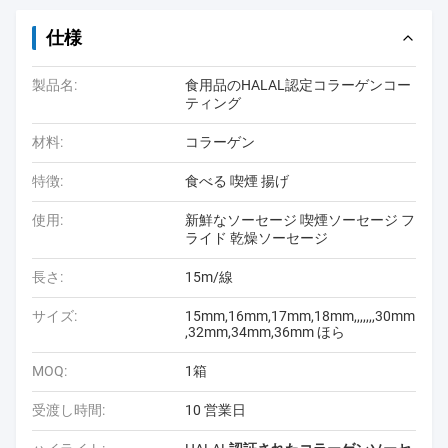
仕様
製品名:
食用品のHALAL認定コラーゲンコー
ティング
材料:
コラーゲン
特徴:
食べる 喫煙 揚げ
使用:
新鮮なソーセージ 喫煙ソーセージ フ
ライド 乾燥ソーセージ
長さ:
15m/線
サイズ:
15mm,16mm,17mm,18mm,,,,,,,30mm
,32mm,34mm,36mm ほら
MOQ:
1箱
受渡し時間:
10 営業日