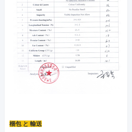
梱包 と 輸送