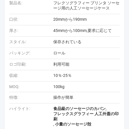
製品名:
フレクソグラフィー プリンタ ソーセ
ージ用の人工ソーセージケース
口径:
20mmから190mm
厚さ:
45mmから100mm,要求に応じて
スタイル:
保存されている
パッキング:
ロール
ロゴ印刷:
利用可能
収縮:
10％-25％
MOQ:
100kg
特徴:
操作が簡単
ハイライト:
食品級のソーセージのカバン
,
フレックスグラフィー 人工外蓋の印
刷
,
小量のソーセージ殻