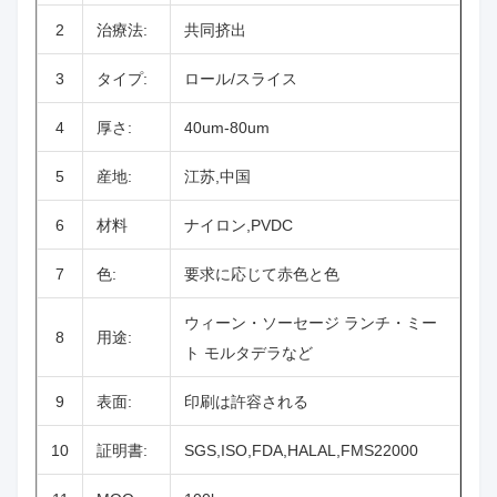
2
治療法:
共同挤出
3
タイプ:
ロール/スライス
4
厚さ:
40um-80um
5
産地:
江苏,中国
6
材料
ナイロン,PVDC
7
色:
要求に応じて赤色と色
ウィーン・ソーセージ ランチ・ミー
8
用途:
ト モルタデラなど
9
表面:
印刷は許容される
10
証明書:
SGS,ISO,FDA,HALAL,FMS22000