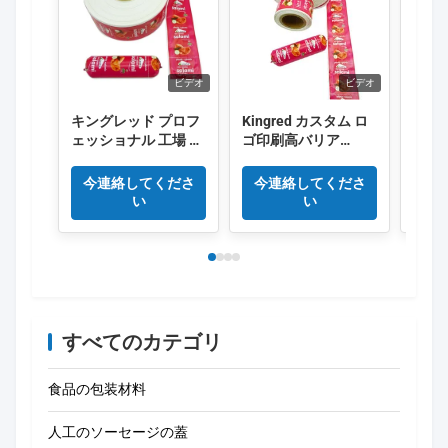
ビデオ
ビデオ
キングレッド プロフ
Kingred カスタム ロ
Kin
ェッショナル 工場 新
ゴ印刷高バリア
の注
型ポリアミドソーセ
PVDC プラスチック
キソ印
ージ キャッシング 食
ソーセージ ケーシン
セー
今連絡してくださ
今連絡してくださ
今
品グレードのプラス
グ フィルム中国
い
い
チックOEM
すべてのカテゴリ
食品の包装材料
人工のソーセージの蓋