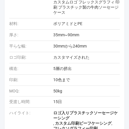
カスタムロゴ フレックスグラフィ 印
刷 プラスチック製の牛肉ソーセージ
ケース
材料:
ポリアミドとPE
厚さ:
35mm~90mm
平らな幅:
30mmから240mm
ロゴ印刷:
カスタマイズされた
構造:
5層の挤出
印刷:
10色まで
MOQ:
50kg
受渡し時間:
15日
ハイライト:
ロゴ入りプラスチックソーセージケ
ーシング
,
カスタム印刷ビーフケーシング
,
フレクソグラフィー印刷