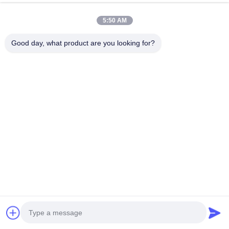
真空フードバッグ
5:50 AM
食品包装用フィルム
Good day, what product are you looking for?
NO.556 Changjiangの道、蘇州、中国
電話番号:
00-86-13952400342
メール:
sales@foodpackingmaterials.com
ホーム
製品
ビデオ
私たちについて
工場 ツアー
品質管理
お問い合わせ
ニュース
事件
プライバシーポリシー
| © 2021-2026 Suzhou Kingred Material Technology