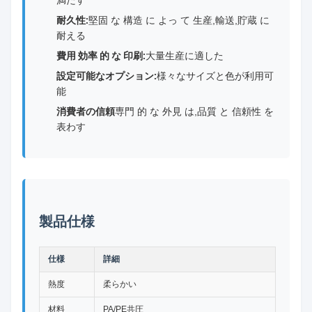
満たす
耐久性:
堅固 な 構造 に よっ て 生産,輸送,貯蔵 に
耐える
費用 効率 的 な 印刷:
大量生産に適した
設定可能なオプション:
様々なサイズと色が利用可
能
消費者の信頼
専門 的 な 外見 は,品質 と 信頼性 を
表わす
製品仕様
仕様
詳細
熱度
柔らかい
材料
PA/PE共圧