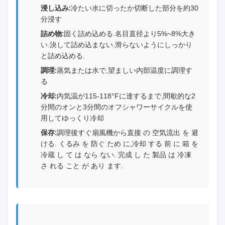
浸し込み:
冷たい水に切ったか切断した部分を約30
分浸す
詰め物:
固く詰め込める.名目直径より5%~8%大き
い.決して詰め込まない.滑らないようにしっかり
と詰め込める.
調理:
蒸気または水で,望ましい内部温度に調理す
る
冷却:
内気温が115-118°Fに達するまで,間歇的な2
分間のオンと3分間のオフシャワーサイクルを使
用してゆっくり冷却
保存:
調理後すぐ扇風機から直接 の 空気流出 を 避
ける. くるみ を 防ぐ ため に,冷却 する 前 に 箱 を
冷蔵 し て は なら ない. 完成 し た 製品 は 冷凍
さ れる こと が あり ます.