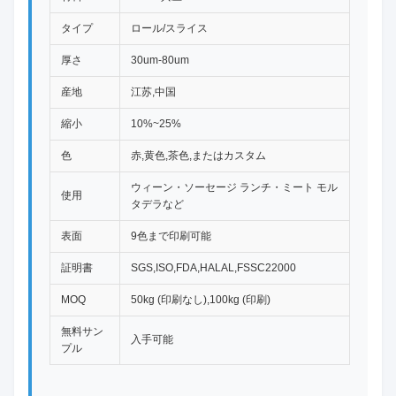
タイプ
ロール/スライス
厚さ
30um-80um
産地
江苏,中国
縮小
10%~25%
色
赤,黄色,茶色,またはカスタム
ウィーン・ソーセージ ランチ・ミート モル
使用
タデラなど
表面
9色まで印刷可能
証明書
SGS,ISO,FDA,HALAL,FSSC22000
MOQ
50kg (印刷なし),100kg (印刷)
無料サン
入手可能
プル