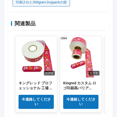
印刷された500gram Doypackの袋
関連製品
ビデオ
ビデオ
キングレッド プロフ
Kingred カスタム ロ
Kin
ェッショナル 工場 新
ゴ印刷高バリア
の注
型ポリアミドソーセ
PVDC プラスチック
キソ印
ージ キャッシング 食
ソーセージ ケーシン
セー
今連絡してくださ
今連絡してくださ
今
品グレードのプラス
グ フィルム中国
い
い
チックOEM