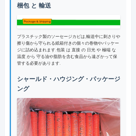
梱包 と 輸送
プラスチック製のソーセージカビは,輸送中に刺さりや
擦り傷から守られる紙箱付きの個々の巻物やパッケー
ジに詰め込まれます.包装 は 直接 の 日光 や 極端 な
温度 から 守る油や脂肪を含む食品から遠ざかって保
管する必要があります.
シャールド・ハウジング・パッケージ
ング