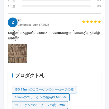
2つ星
0%
1つ星
0%
20
2
Cambodia · Apr 17.2025
សម្លៀកបំពាក់ប្រូតេអ៊ីននេះមានភាពទន់ណាស់សម្រាប់បំពាក់សត្វឆ្កែក្តៅនៅផ្ទះ
របស់ខ្ញុំដែ
プロダクト札
ISO 14mmのコラーゲンのソーセージの皮
16mmのコラーゲンの包装OEM ODM
コラーゲンのソーセージの皮16mm