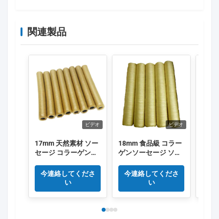
関連製品
ビデオ
ビデオ
17mm 天然素材 ソー
18mm 食品級 コラー
肉の
セージ コラーゲンケ
ゲンソーセージ ソー
サイズ
ース OEM
セージ ソーセージ ソ
34
ーセージ ソーセージ
ラー
今連絡してくださ
今連絡してくださ
今
ケー
い
い