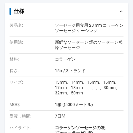
仕様
製品名:
ソーセージ用食用 28 mm コラーゲン
ソーセージ ケーシング
使用法:
新鮮なソーセージ 煙のソーセージ 乾
燥ソーセージ
材料:
コラーゲン
長さ:
15m/ストランド
サイズ:
13mm、14mm、15mm、16mm、
17mm、18mm、、、、、30mm、
32mm、50mm
MOQ:
1箱 ((5000メートル)
受渡し時間:
7日間
ハイライト:
コラーゲンソーセージの殻
,