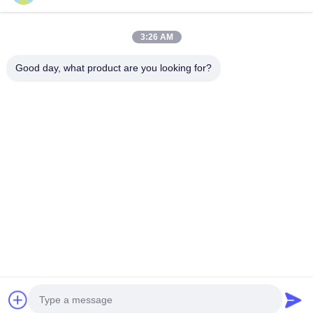
真空フードバッグ
食品包装用フィルム
3:26 AM
Good day, what product are you looking for?
NO.556 Changjiangの道、蘇州、中国
電話番号:
00-86-13952400342
メール:
sales@foodpackingmaterials.com
ホーム
製品
ビデオ
私たちについて
工場 ツアー
品質管理
お問い合わせ
ニュース
事件
プライバシーポリシー
| © 2021-2026 Suzhou Kingred Material Technology
Co.,Ltd.. . すべて 確保される権利。.