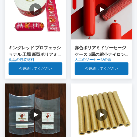
キングレッド プロフェッシ
赤色ポリアミドソーセージ
ョナル 工場 新型ポリアミド
ケース 5層の縮小ナイロン
食品の包装材料
人工のソーセージの蓋
ソーセージ キャッシング 食
ケース Co 排出 肉ソーセー
品グレードのプラスチック
ジパッケージ
今連絡してください
今連絡してください
OEM