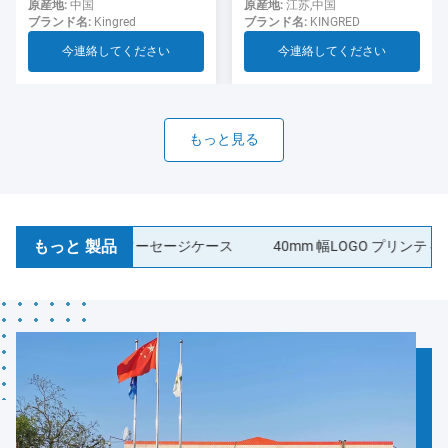
用のソーセージ
ド ソーセージ ケーシング食
原産地:
江苏,中国
原産地:
中国
ブランド名:
KINGRED
ブランド名:
Kingred
品グレード
今連絡してください
今連絡してください
もっと見る
もっと 製品
ィック コラーゲンソーセージケース
40mm 幅LOGO プリンティング