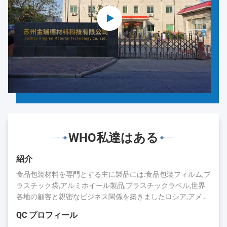
WHO私達はある
紹介
食品包装材料を専門とする主に製品には:食品包装フィルム,プ
ラスチック袋,アルミホイール製品,プラスチックラベル,世界
各地の顧客と親密なビジネス関係を築きましたロシア,アメリ
カ,日本,カナダ,オーストラリア,ブラジル,インド,スペインなど
QC プロフィール
長年の蓄積により,キングレッドは評判と業界での存在を得ま