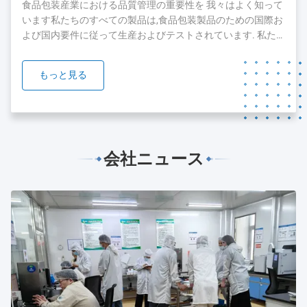
した現在では,顧客とチームを拡大し続けています.顧客に最
食品包装産業における品質管理の重要性を 我々はよく知って
高のサービスを提供するために...
います私たちのすべての製品は,食品包装製品のための国際お
よび国内要件に従って生産およびテストされています. 私た
ちの製品のいくつかは,FDA,SGSとBV orgnizationのテストと
認証を通過しています. 我々は,品質と安全が私たちの製品の
もっと見る
礎であることを知っています.私たちは,私たちの製品の品質
を保証するために絶え間ない努力をすることに 準備ができて
います....
会社ニュース