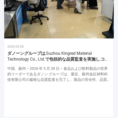
2026-05-28
ダノーングループは,Suzhou Kingred Material
Technology Co., Ltd.で包括的な品質監査を実施し,コミ
ットメントを強化
中国、蘇州 – 2026 年 5 月 28 日 – 食品および飲料製品の世界
的リーダーであるダノン グループは、最近、蘇州金紅材料科
技有限公司の厳格な品質監査を完了し、製品の安全性、品質、
運用の卓越性の最高水準を維持するための揺るぎない献身的な
姿勢を強調しました。この監査はダノンの上級品質保証専門家
チームによって実施され、原材料の取り扱いから最終製品検査
に至るまで生産プロセスのあらゆる側面を評価し、ダノンの厳
格な世界品質プロトコルとの整合性を確保しました。 厳格な
衛生および安全プロトコル: 最優先事項 監査は、施設の衛生お