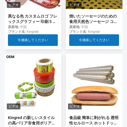
ビデオ
ビデオ
異なる色 カスタムロゴ フレ
焼いたソーセージのための
ックスグラフィー 印刷 5 層
食用天然色ソーセージ コラ
ソーセージ ソーセージ用の
ーゲンケース
原産地:
中国
原産地:
中国
ブランド名:
Kingred
ブランド名:
Kingred
ケース
今連絡してください
今連絡してください
ビデオ
ビデオ
食品級 簡単に剥がれる 透明
Kingred の新しいスタイル
性セルロース ホットドッグ
の高バリア非食用ポリアミ