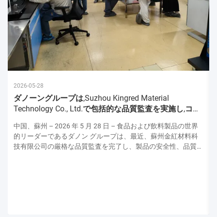
2026-05-28
ダノーングループは,Suzhou Kingred Material
Technology Co., Ltd.で包括的な品質監査を実施し,コミ
ットメントを強化
中国、蘇州 – 2026 年 5 月 28 日 – 食品および飲料製品の世界
的リーダーであるダノン グループは、最近、蘇州金紅材料科
技有限公司の厳格な品質監査を完了し、製品の安全性、品質、
運用の卓越性の最高水準を維持するための揺るぎない献身的な
姿勢を強調しました。この監査はダノンの上級品質保証専門家
チームによって実施され、原材料の取り扱いから最終製品検査
に至るまで生産プロセスのあらゆる側面を評価し、ダノンの厳
格な世界品質プロトコルとの整合性を確保しました。 厳格な
衛生および安全プロトコル: 最優先事項 監査は、施設の衛生お