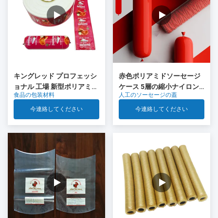
キングレッド プロフェッシ
赤色ポリアミドソーセージ
ョナル 工場 新型ポリアミド
ケース 5層の縮小ナイロン
食品の包装材料
人工のソーセージの蓋
ソーセージ キャッシング 食
ケース Co 排出 肉ソーセー
品グレードのプラスチック
ジパッケージ
今連絡してください
今連絡してください
OEM