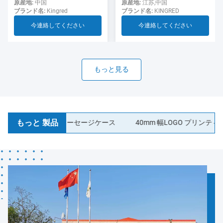
用のソーセージ
ド ソーセージ ケーシング食
原産地:
江苏,中国
原産地:
中国
ブランド名:
KINGRED
ブランド名:
Kingred
品グレード
今連絡してください
今連絡してください
もっと見る
もっと 製品
ティック コラーゲンソーセージケース
40mm 幅LOGO プリンティング