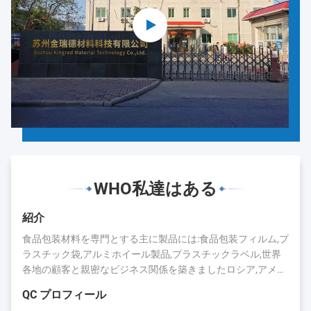
WHO私達はある
紹介
食品包装材料を専門とする主に製品には:食品包装フィルム,プ
ラスチック袋,アルミホイール製品,プラスチックラベル,世界
各地の顧客と親密なビジネス関係を築きましたロシア,アメリ
カ,日本,カナダ,オーストラリア,ブラジル,インド,スペインなど
QC プロフィール
長年の蓄積により,キングレッドは評判と業界での存在を得ま