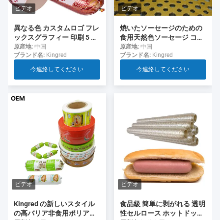
ビデオ
ビデオ
異なる色 カスタムロゴ フレ
焼いたソーセージのための
ックスグラフィー 印刷 5 層
食用天然色ソーセージ コラ
ソーセージ ソーセージ用の
ーゲンケース
原産地:
中国
原産地:
中国
ブランド名:
Kingred
ブランド名:
Kingred
ケース
今連絡してください
今連絡してください
ビデオ
ビデオ
食品級 簡単に剥がれる 透明
Kingred の新しいスタイル
性セルロース ホットドッグ
の高バリア非食用ポリアミ