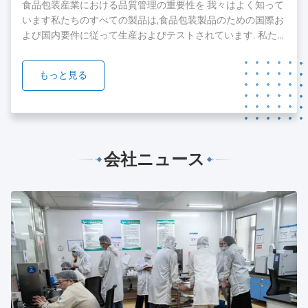
した現在では,顧客とチームを拡大し続けています.顧客に最
食品包装産業における品質管理の重要性を 我々はよく知って
高のサービスを提供するために...
います私たちのすべての製品は,食品包装製品のための国際お
よび国内要件に従って生産およびテストされています. 私た
ちの製品のいくつかは,FDA,SGSとBV orgnizationのテストと
認証を通過しています. 我々は,品質と安全が私たちの製品の
もっと見る
礎であることを知っています.私たちは,私たちの製品の品質
を保証するために絶え間ない努力をすることに 準備ができて
います....
会社ニュース