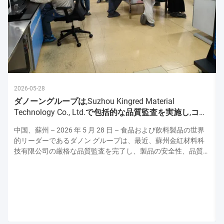
2026-05-28
ダノーングループは,Suzhou Kingred Material
Technology Co., Ltd.で包括的な品質監査を実施し,コミ
ットメントを強化
中国、蘇州 – 2026 年 5 月 28 日 – 食品および飲料製品の世界
的リーダーであるダノン グループは、最近、蘇州金紅材料科
技有限公司の厳格な品質監査を完了し、製品の安全性、品質、
運用の卓越性の最高水準を維持するための揺るぎない献身的な
姿勢を強調しました。この監査はダノンの上級品質保証専門家
チームによって実施され、原材料の取り扱いから最終製品検査
に至るまで生産プロセスのあらゆる側面を評価し、ダノンの厳
格な世界品質プロトコルとの整合性を確保しました。 厳格な
衛生および安全プロトコル: 最優先事項 監査は、施設の衛生お