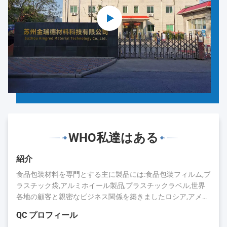
WHO私達はある
紹介
食品包装材料を専門とする主に製品には:食品包装フィルム,プ
ラスチック袋,アルミホイール製品,プラスチックラベル,世界
各地の顧客と親密なビジネス関係を築きましたロシア,アメリ
カ,日本,カナダ,オーストラリア,ブラジル,インド,スペインなど
QC プロフィール
長年の蓄積により,キングレッドは評判と業界での存在を得ま