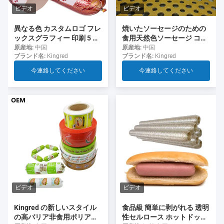
ビデオ
ビデオ
異なる色 カスタムロゴ フレ
焼いたソーセージのための
ックスグラフィー 印刷 5 層
食用天然色ソーセージ コラ
ソーセージ ソーセージ用の
ーゲンケース
原産地:
中国
原産地:
中国
ブランド名:
Kingred
ブランド名:
Kingred
ケース
今連絡してください
今連絡してください
ビデオ
ビデオ
食品級 簡単に剥がれる 透明
Kingred の新しいスタイル
性セルロース ホットドッグ
の高バリア非食用ポリアミ