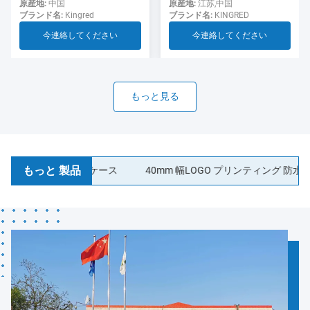
用のソーセージ
ド ソーセージ ケーシング食
原産地:
江苏,中国
原産地:
中国
ブランド名:
KINGRED
ブランド名:
Kingred
品グレード
今連絡してください
今連絡してください
もっと見る
もっと 製品
ラーゲンソーセージケース
40mm 幅LOGO プリンティング 防水PVD