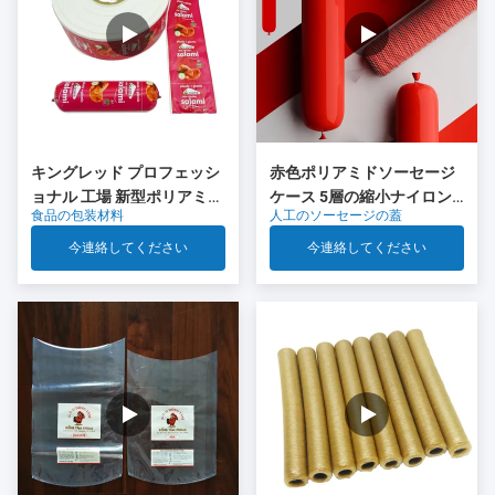
キングレッド プロフェッシ
赤色ポリアミドソーセージ
ョナル 工場 新型ポリアミド
ケース 5層の縮小ナイロン
食品の包装材料
人工のソーセージの蓋
ソーセージ キャッシング 食
ケース Co 排出 肉ソーセー
品グレードのプラスチック
ジパッケージ
今連絡してください
今連絡してください
OEM