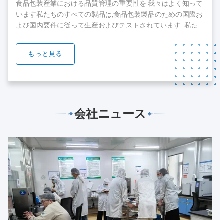
した現在では,顧客とチームを拡大し続けています.顧客に最
食品包装産業における品質管理の重要性を 我々はよく知って
高のサービスを提供するために...
います私たちのすべての製品は,食品包装製品のための国際お
よび国内要件に従って生産およびテストされています. 私た
ちの製品のいくつかは,FDA,SGSとBV orgnizationのテストと
認証を通過しています. 我々は,品質と安全が私たちの製品の
もっと見る
礎であることを知っています.私たちは,私たちの製品の品質
を保証するために絶え間ない努力をすることに 準備ができて
います....
会社ニュース